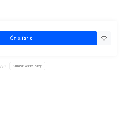
Ön sifariş
yyat
Müasir Xarici Nəşr