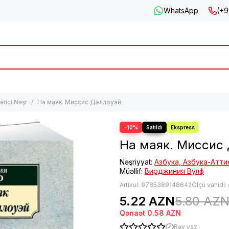
WhatsApp
(+9
arici Nəşr
На маяк. Миссис Дэллоуэй
−10%
На маяк. Миссис
Nəşriyyat:
Азбука, Азбука-Атти
Müəllif:
Вирджиния Вулф
Artikul:
9785389148642
Ölçü vahidi:
5.22 AZN
5.80 AZ
Qənaət
0.58 AZN
Rəy yaz