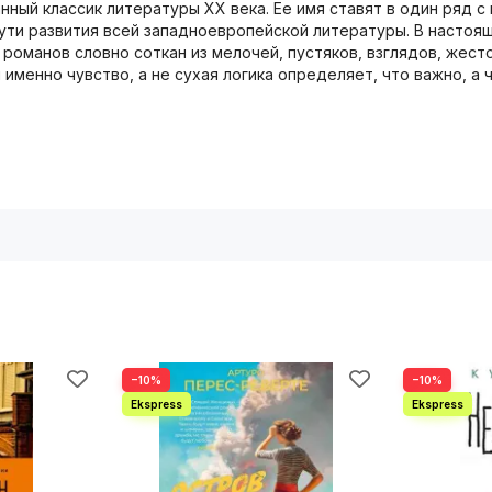
ный классик литературы ХХ века. Ее имя ставят в один ряд с и
пути развития всей западноевропейской литературы. В настоя
 романов словно соткан из мелочей, пустяков, взглядов, жес
 именно чувство, а не сухая логика определяет, что важно, а 
−10%
−10%