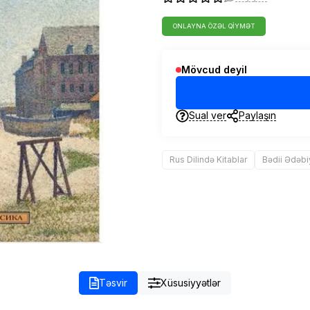
ONLAYNA ÖZƏL QIYMƏT
Mövcud deyil
Sual ver
Paylaşın
Rus Dilində Kitablar
Bədii Ədəbi
Təsvir
Xüsusiyyətlər