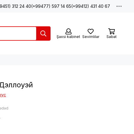
9451) 312 24 40
(+99477) 597 14 65
(+99412) 431 40 67
Şəxsi kabinet
Sevimlilər
Səbət
 Дэллоуэй
кус
 ədəd
N