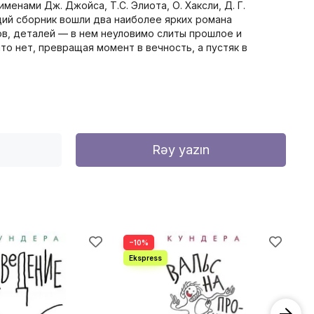
менами Дж. Джойса, Т.С. Элиота, О. Хаксли, Д. Г.
щий сборник вошли два наиболее ярких романа
тов, деталей — в нем неуловимо слиты прошлое и
что нет, превращая момент в вечность, а пустяк в
Rəy yazın
−10%
−