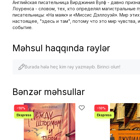
Английская писательница Вирджиния Вулф - давно признан
Лоуренса - словом, тех, кто определял магистральные 
писательницы: «На маяк» и «Миссис Дэллоуэй». Мир этих
настоящее, "здесь и там", потому что это мир чувства, и
событие.
Məhsul haqqında rəylər
Burada hələ heç kim rəy yazmayıb. Birinci olun!
Bənzər məhsullar
−10%
−10%