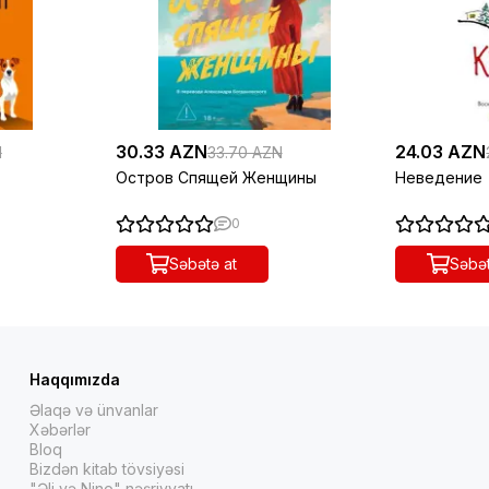
30.33 AZN
24.03 AZN
N
33.70 AZN
Остров Спящей Женщины
Неведение
0
Səbətə at
Səbət
Haqqımızda
Əlaqə və ünvanlar
Xəbərlər
Bloq
Bizdən kitab tövsiyəsi
"Əli və Nino" nəşriyyatı