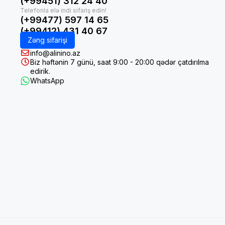
(+99451) 312 24 40
(+99477) 597 14 65
(+99412) 431 40 67
Zəng sifarişi
info@alinino.az
Biz həftənin 7 günü, saat 9:00 - 20:00 qədər çatdırılma
edirik.
WhatsApp