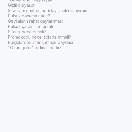
Gizlilik siyasəti
Sifarişimi qaytarmaq (dəyişmək) istəyirəm
Pulsuz dənəmə nədir?
Geyimlərin rahat qaytarılması
Pulsuz çatdırılma fürsəti
Sifarişi necə etmək?
Promokodu necə istifadə etməli?
Bölgələrdən sifariş etmək qaydası
"Özün götür" xidməti nədir?