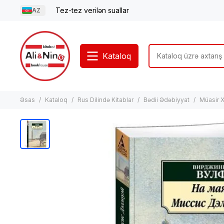
Tez-tez verilən suallar
AZ
Kataloq
Əsas
Kataloq
Rus Dilində Kitablar
Bədii Ədəbiyyat
Müasir X