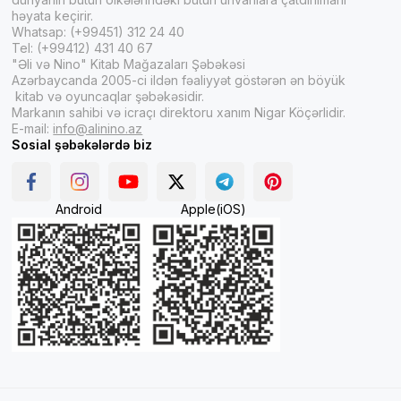
həyata keçirir.
Whatsap: (+99451) 312 24 40
Tel: (+99412) 431 40 67
"Əli və Nino" Kitab Mağazaları Şəbəkəsi
Azərbaycanda 2005-ci ildən fəaliyyət göstərən ən böyük
kitab və oyuncaqlar şəbəkəsidir.
Markanın sahibi və icraçı direktoru xanım Nigar Köçərlidir.
E-mail:
info@alinino.az
Sosial şəbəkələrdə biz
Android
Apple(iOS)