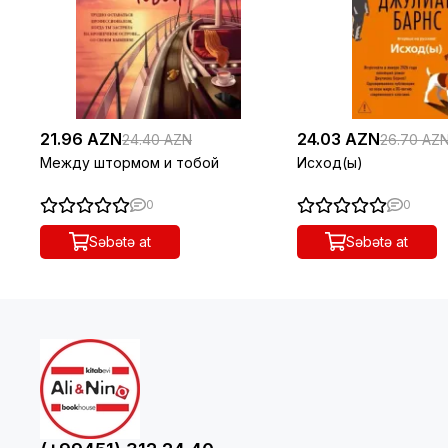
21.96 AZN
24.03 AZN
24.40 AZN
26.70 AZ
Между штормом и тобой
Исход(ы)
0
0
Səbətə at
Səbətə at