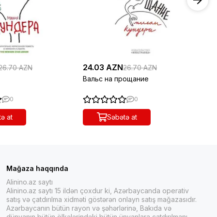
24.03 AZN
26
26.70 AZN
26.70 AZN
Вальс на прощание
По
0
0
ə at
Səbətə at
Mağaza haqqında
Alinino.az saytı
Alinino.az saytı 15 ildən çoxdur ki, Azərbaycanda operativ
satış və çatdırılma xidməti göstərən onlayn satış mağazasıdır.
Azərbaycanın bütün rayon və şəhərlərinə, Bakıda və
dünyanın bütün ölkələrindəki bütün ünvanlara çatdırılmanı