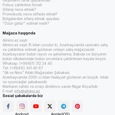
Geyimlərin rahat qaytarılması
Pulsuz çatdırılma fürsəti
Sifarişi necə etmək?
Promokodu necə istifadə etməli?
Bölgələrdən sifariş etmək qaydası
"Özün götür" xidməti nədir?
Mağaza haqqında
Alinino.az saytı
Alinino.az saytı 15 ildən çoxdur ki, Azərbaycanda operativ satış
və çatdırılma xidməti göstərən onlayn satış mağazasıdır.
Azərbaycanın bütün rayon və şəhərlərinə, Bakıda və dünyanın
bütün ölkələrindəki bütün ünvanlara çatdırılmanı həyata keçirir.
Whatsap: (+99451) 312 24 40
Tel: (+99412) 431 40 67
"Əli və Nino" Kitab Mağazaları Şəbəkəsi
Azərbaycanda 2005-ci ildən fəaliyyət göstərən ən böyük kitab
və oyuncaqlar şəbəkəsidir.
Markanın sahibi və icraçı direktoru xanım Nigar Köçərlidir.
E-mail:
info@alinino.az
Sosial şəbəkələrdə biz
Android
Apple(iOS)