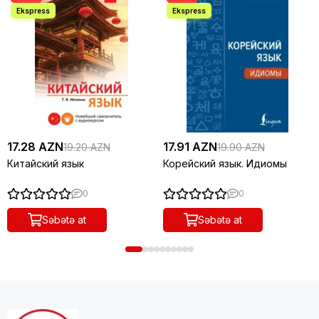
17.28 AZN
17.91 AZN
19.20 AZN
19.90 AZN
Китайский язык
Корейский язык. Идиомы
0
0
Səbətə at
Səbətə at