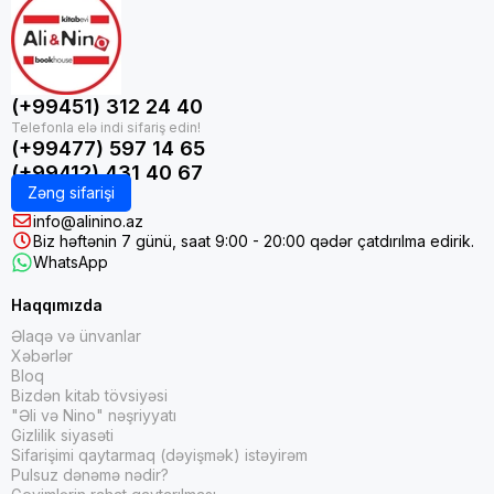
(+99451) 312 24 40
(+99477) 597 14 65
(+99412) 431 40 67
Zəng sifarişi
info@alinino.az
Biz həftənin 7 günü, saat 9:00 - 20:00 qədər çatdırılma edirik.
WhatsApp
Haqqımızda
Əlaqə və ünvanlar
Xəbərlər
Bloq
Bizdən kitab tövsiyəsi
"Əli və Nino" nəşriyyatı
Gizlilik siyasəti
Sifarişimi qaytarmaq (dəyişmək) istəyirəm
Pulsuz dənəmə nədir?