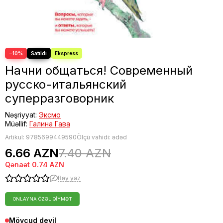
Fəlsəfə
Bestseller
−10%
Начни общаться! Современный
русско-итальянский
суперразговорник
Nəşriyyat:
Эксмо
Müəllif:
Галина Гава
Artikul:
9785699449590
Ölçü vahidi: ədəd
6.66 AZN
7.40 AZN
Qənaət
0.74 AZN
Rəy yaz
ONLAYNA ÖZƏL QIYMƏT
Mövcud deyil