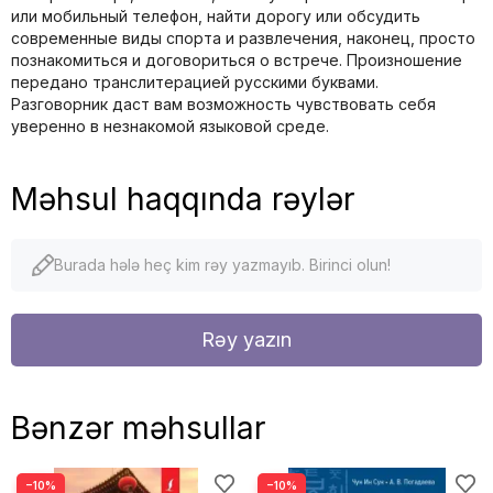
или мобильный телефон, найти дорогу или обсудить
современные виды спорта и развлечения, наконец, просто
познакомиться и договориться о встрече. Произношение
передано транслитерацией русскими буквами.
Разговорник даст вам возможность чувствовать себя
уверенно в незнакомой языковой среде.
Məhsul haqqında rəylər
Burada hələ heç kim rəy yazmayıb. Birinci olun!
Rəy yazın
Bənzər məhsullar
−10%
−10%