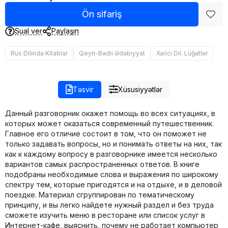
Ön sifariş
Sual ver
Paylaşın
Rus Dilində Kitablar
Qeyri-Bədii Ədəbiyyat
Xarici Dil. Lüğətlər
Təsvir
Xüsusiyyətlər
Данный разговорник окажет помощь во всех ситуациях, в
которых может оказаться современный путешественник.
Главное его отличие состоит в том, что он поможет не
только задавать вопросы, но и понимать ответы на них, так
как к каждому вопросу в разговорнике имеется несколько
вариантов самых распространенных ответов. В книге
подобраны необходимые слова и выражения по широкому
спектру тем, которые пригодятся и на отдыхе, и в деловой
поездке. Материал сгруппирован по тематическому
принципу, и вы легко найдете нужный раздел и без труда
сможете изучить меню в ресторане или список услуг в
Интернет-кафе, выяснить, почему не работает компьютер