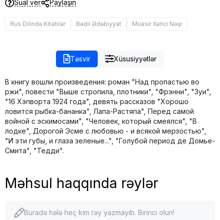
Sual ver
Paylaşın
Rus Dilində Kitablar
Bədii Ədəbiyyat
Müasir Xarici Nəşr
Təsvir
Xüsusiyyətlər
В книгу вошли произведения: роман "Над пропастью во
ржи", повести "Выше стропила, плотники", "Фрэнни", "Зуи",
"16 Хэпворта 1924 года", девять рассказов "Хорошо
ловится рыбка-бананка", Лапа-Растяпа", Перед самой
войной с эскимосами", "Человек, который смеялся", "В
лодке", Дорогой Эсме с любовью - и всякой мерзостью",
"И эти губы, и глаза зеленые...", "Голубой период де Домье-
Смита", "Тедди".
Məhsul haqqında rəylər
Burada hələ heç kim rəy yazmayıb. Birinci olun!