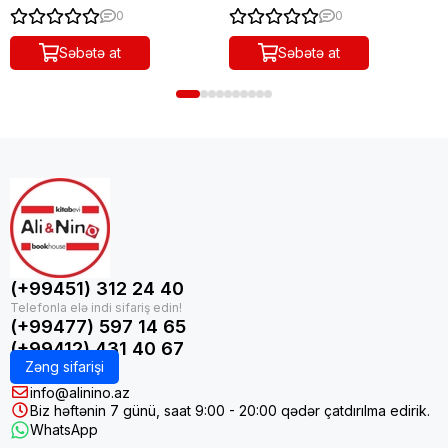
0
0
Səbətə at
Səbətə at
(+99451) 312 24 40
(+99477) 597 14 65
(+99412) 431 40 67
Zəng sifarişi
info@alinino.az
Biz həftənin 7 günü, saat 9:00 - 20:00 qədər çatdırılma edirik.
WhatsApp