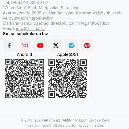
Tel: (+99412) 431 40 67
"Əli və Nino" Kitab Mağazaları Şəbəkəsi
Azərbaycanda 2005-ci ildən fəaliyyət göstərən ən böyük kitab
və oyuncaqlar şəbəkəsidir.
Markanın sahibi və icraçı direktoru xanım Nigar Köçərlidir.
E-mail:
info@alinino.az
Sosial şəbəkələrdə biz
Android
Apple(iOS)
© 2010-2026 Alinino.az. "Ali&Nino" LLC .
Sayt xəritəsi
hazırlanmışdır
ProSales
platforma üçün
InSales