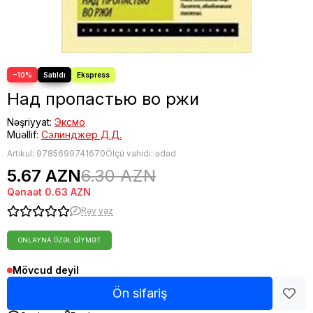
−10%
Над пропастью во ржи
Nəşriyyat:
Эксмо
Müəllif:
Сэлинджер Д.Д.
Artikul:
9785699741670
Ölçü vahidi: ədəd
5.67 AZN
6.30 AZN
Qənaət
0.63 AZN
Rəy yaz
ONLAYNA ÖZƏL QIYMƏT
Mövcud deyil
Ön sifariş