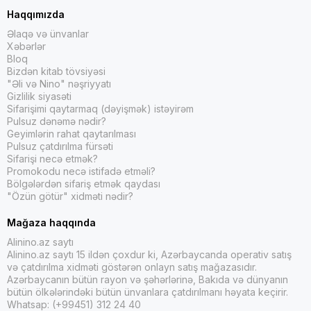
Haqqımızda
Əlaqə və ünvanlar
Xəbərlər
Bloq
Bizdən kitab tövsiyəsi
"Əli və Nino" nəşriyyatı
Gizlilik siyasəti
Sifarişimi qaytarmaq (dəyişmək) istəyirəm
Pulsuz dənəmə nədir?
Geyimlərin rahat qaytarılması
Pulsuz çatdırılma fürsəti
Sifarişi necə etmək?
Promokodu necə istifadə etməli?
Bölgələrdən sifariş etmək qaydası
"Özün götür" xidməti nədir?
Mağaza haqqında
Alinino.az saytı
Alinino.az saytı 15 ildən çoxdur ki, Azərbaycanda operativ satış
və çatdırılma xidməti göstərən onlayn satış mağazasıdır.
Azərbaycanın bütün rayon və şəhərlərinə, Bakıda və dünyanın
bütün ölkələrindəki bütün ünvanlara çatdırılmanı həyata keçirir.
Whatsap: (+99451) 312 24 40