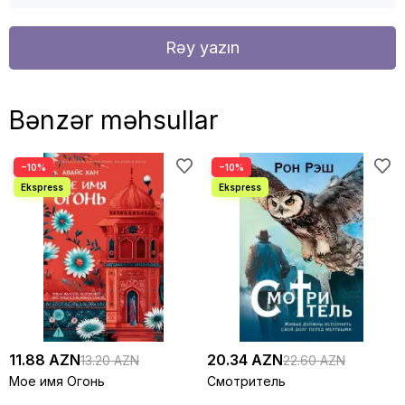
Rəy yazın
Bənzər məhsullar
−10%
−10%
11.88 AZN
20.34 AZN
13.20 AZN
22.60 AZN
Мое имя Огонь
Смотритель