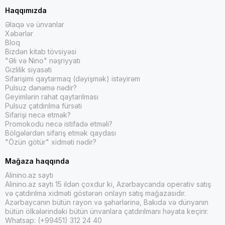
Haqqımızda
Əlaqə və ünvanlar
Xəbərlər
Bloq
Bizdən kitab tövsiyəsi
"Əli və Nino" nəşriyyatı
Gizlilik siyasəti
Sifarişimi qaytarmaq (dəyişmək) istəyirəm
Pulsuz dənəmə nədir?
Geyimlərin rahat qaytarılması
Pulsuz çatdırılma fürsəti
Sifarişi necə etmək?
Promokodu necə istifadə etməli?
Bölgələrdən sifariş etmək qaydası
"Özün götür" xidməti nədir?
Mağaza haqqında
Alinino.az saytı
Alinino.az saytı 15 ildən çoxdur ki, Azərbaycanda operativ satış
və çatdırılma xidməti göstərən onlayn satış mağazasıdır.
Azərbaycanın bütün rayon və şəhərlərinə, Bakıda və dünyanın
bütün ölkələrindəki bütün ünvanlara çatdırılmanı həyata keçirir.
Whatsap: (+99451) 312 24 40