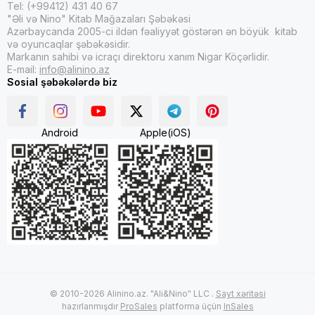
Tel: (+99412) 431 40 67
"Əli və Nino" Kitab Mağazaları Şəbəkəsi
Azərbaycanda 2005-ci ildən fəaliyyət göstərən ən böyük kitab
və oyuncaqlar şəbəkəsidir.
Markanın sahibi və icraçı direktoru xanım Nigar Köçərlidir.
E-mail:
info@alinino.az
Sosial şəbəkələrdə biz
Android
Apple(iOS)
© 2010-2026 Alinino.az. "Ali&Nino" LLC .
Sayt xəritəsi
hazırlanmışdır
ProSales
platforma üçün
InSales