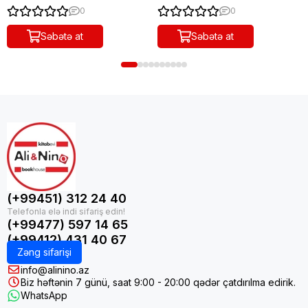
0
0
Səbətə at
Səbətə at
(+99451) 312 24 40
(+99477) 597 14 65
(+99412) 431 40 67
Zəng sifarişi
info@alinino.az
Biz həftənin 7 günü, saat 9:00 - 20:00 qədər çatdırılma edirik.
WhatsApp