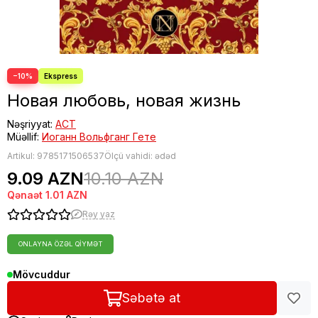
−10%
Новая любовь, новая жизнь
Nəşriyyat:
АСТ
Müəllif:
Иоганн Вольфганг Гете
Artikul:
9785171506537
Ölçü vahidi: ədəd
9.09 AZN
10.10 AZN
Qənaət
1.01 AZN
Rəy yaz
ONLAYNA ÖZƏL QIYMƏT
Mövcuddur
Səbətə at