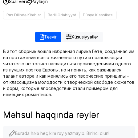
Sual ver
Paylaşın
Rus Dilində Kitablar
Bədii Ədəbiyyat
Dünya Klassikası
Təsvir
Xüsusiyyətlər
В этот сборник вошла избранная лирика Гёте, созданная им
на протяжении всего жизненного пути и позволяющая
читателю не только насладиться произведениями одного
из лучших поэтов Европы, но и понять, как развивался
талант автора и как менялись его творческие принципы –
от классицизма молодости к творческой свободе сюжетов
и форм, которые впоследствии стали примером для
немецких романтиков.
Məhsul haqqında rəylər
Burada hələ heç kim rəy yazmayıb. Birinci olun!