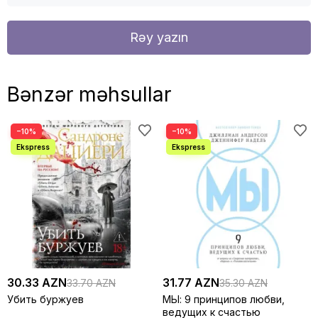
Rəy yazın
Bənzər məhsullar
−10%
−10%
30.33 AZN
31.77 AZN
33.70 AZN
35.30 AZN
Убить буржуев
МЫ: 9 принципов любви,
ведущих к счастью