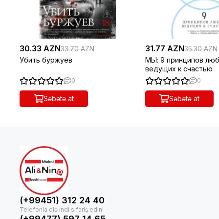
30.33 AZN
31.77 AZN
33.70 AZN
35.30 AZN
Убить буржуев
МЫ: 9 принципов люб
ведущих к счастью
0
0
Səbətə at
Səbətə at
(+99451) 312 24 40
(+99477) 597 14 65