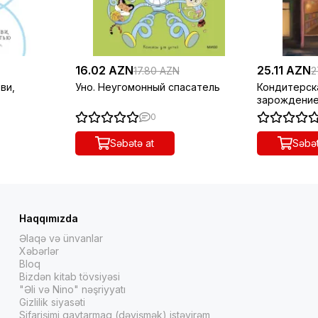
16.02 AZN
25.11 AZN
17.80 AZN
2
ви,
Уно. Неугомонный спасатель
Кондитерска
зарождени
0
Səbətə at
Səbət
Haqqımızda
Əlaqə və ünvanlar
Xəbərlər
Bloq
Bizdən kitab tövsiyəsi
"Əli və Nino" nəşriyyatı
Gizlilik siyasəti
Sifarişimi qaytarmaq (dəyişmək) istəyirəm