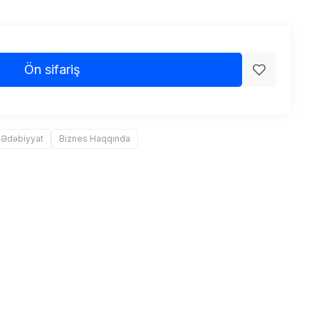
Ön sifariş
 Ədəbiyyat
Biznes Haqqında