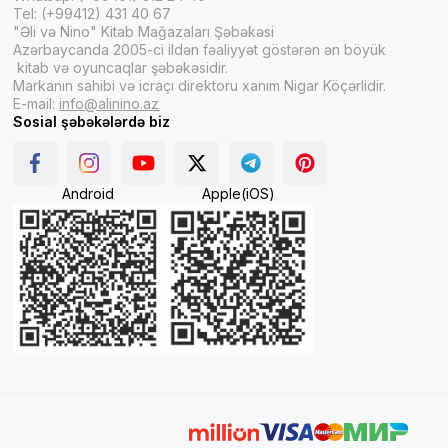
Tel: (+99412) 431 40 67
"Əli və Nino" Kitab Mağazaları Şəbəkəsi
Azərbaycanda 2005-ci ildən fəaliyyət göstərən ən böyük
kitab və oyuncaqlar şəbəkəsidir.
Markanın sahibi və icraçı direktoru xanım Nigar Köçərlidir.
E-mail:
info@alinino.az
Sosial şəbəkələrdə biz
Android
Apple(iOS)