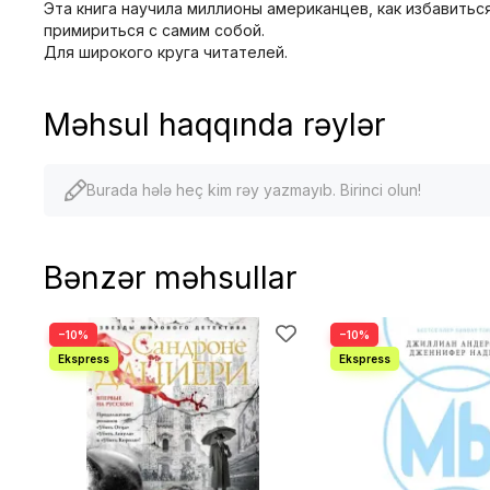
Эта книга научила миллионы американцев, как избавитьс
примириться с самим собой.
Для широкого круга читателей.
Məhsul haqqında rəylər
Burada hələ heç kim rəy yazmayıb. Birinci olun!
Bənzər məhsullar
−10%
−10%