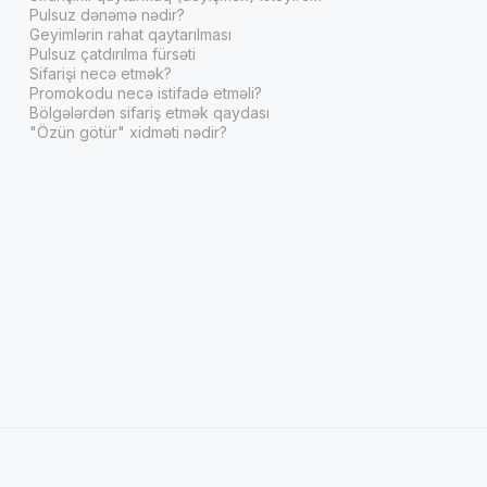
Pulsuz dənəmə nədir?
Geyimlərin rahat qaytarılması
Pulsuz çatdırılma fürsəti
Sifarişi necə etmək?
Promokodu necə istifadə etməli?
Bölgələrdən sifariş etmək qaydası
"Özün götür" xidməti nədir?