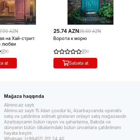
25.74 AZN
36
7.90 AZN
28.60 AZN
я на Хай-стрит:
Ворота к морю
Кл
е любви
0
0
ə at
Səbətə at
Mağaza haqqında
Alinino.az saytı
Alinino.az saytı 15 ildən çoxdur ki, Azərbaycanda operativ
satış və çatdırılma xidməti göstərən onlayn satış mağazasıdır.
Azərbaycanın bütün rayon və şəhərlərinə, Bakıda və
dünyanın bütün ölkələrindəki bütün ünvanlara çatdırılmanı
həyata keçirir.
Whatsap: (+99451) 312 24 40