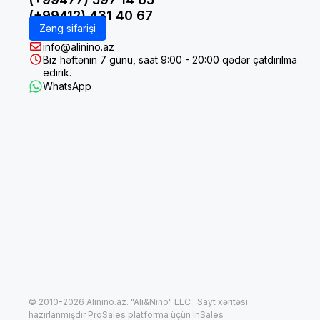
(+99412) 431 40 67
Zəng sifarişi
info@alinino.az
Biz həftənin 7 günü, saat 9:00 - 20:00 qədər çatdırılma
edirik.
WhatsApp
© 2010-2026 Alinino.az. "Ali&Nino" LLC .
Sayt xəritəsi
hazırlanmışdır
ProSales
platforma üçün
InSales