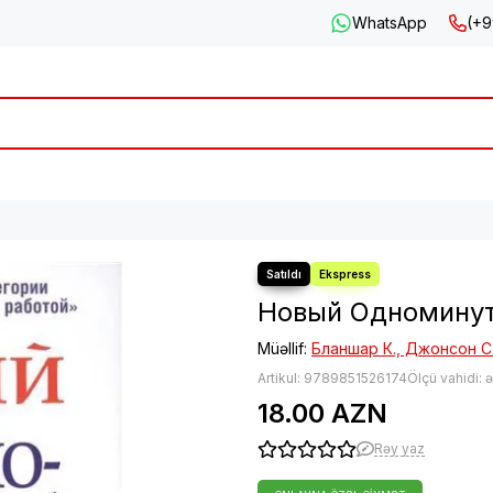
WhatsApp
(+9
Новый Одномину
Müəllif:
Бланшар К., Джонсон С
Artikul:
9789851526174
Ölçü vahidi: 
18.00 AZN
Rəy yaz