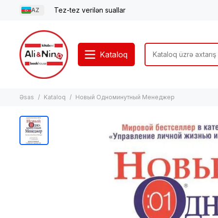
Tez-tez verilən suallar
AZ
Kataloq
Əsas
Kataloq
Новый Одноминутный Менеджер