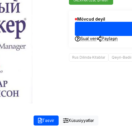
ONLAYNA ÖZƏL QIYMƏT
Mövcud deyil
Sual ver
Paylaşın
Rus Dilində Kitablar
Qeyri-Bədii
Təsvir
Xüsusiyyətlər