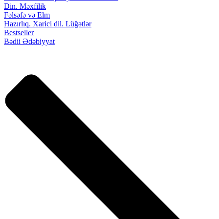
Din. Məxfilik
Fəlsəfə və Elm
Hazırlıq. Xarici dil. Lüğətlər
Bestseller
Bədii Ədəbiyyat