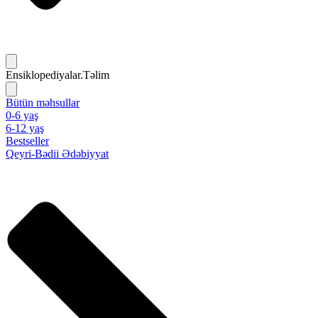
Ensiklopediyalar.Təlim
Bütün məhsullar
0-6 yaş
6-12 yaş
Bestseller
Qeyri-Bədii Ədəbiyyat