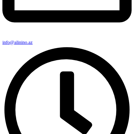
info@alinino.az