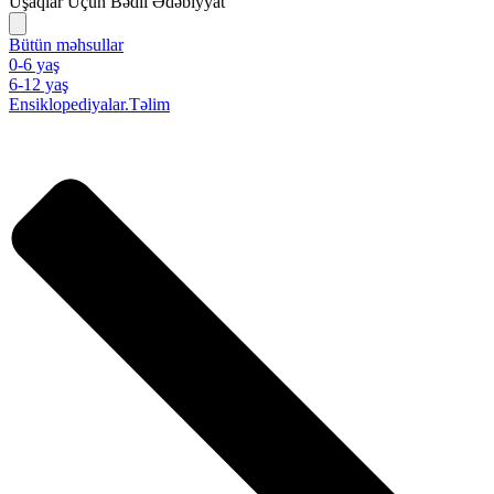
Uşaqlar Üçün Bədii Ədəbiyyat
Bütün məhsullar
0-6 yaş
6-12 yaş
Ensiklopediyalar.Təlim