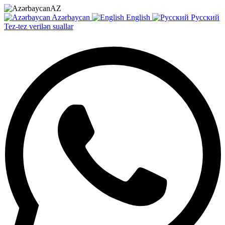
AZ
Azərbaycan
English
Русский
Tez-tez verilən suallar