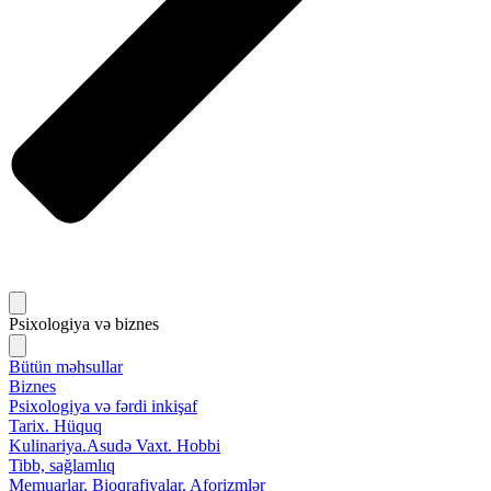
Psixologiya və biznes
Bütün məhsullar
Biznes
Psixologiya və fərdi inkişaf
Tarix. Hüquq
Kulinariya.Asudə Vaxt. Hobbi
Tibb, sağlamlıq
Memuarlar. Bioqrafiyalar. Aforizmlər