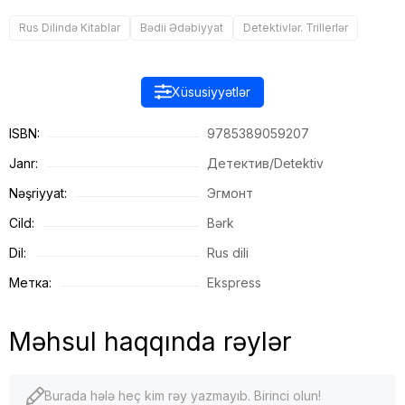
Rus Dilində Kitablar
Bədii Ədəbiyyat
Detektivlər. Trillerlər
Xüsusiyyətlər
ISBN:
9785389059207
Janr:
Детектив/Detektiv
Nəşriyyat:
Эгмонт
Cild:
Bərk
Dil:
Rus dili
Метка:
Ekspress
Məhsul haqqında rəylər
Burada hələ heç kim rəy yazmayıb. Birinci olun!