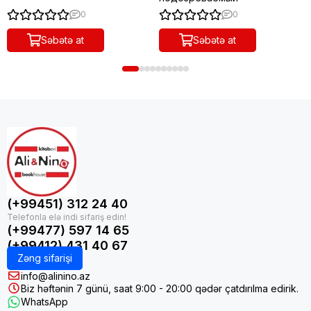
0
0
Səbətə at
Səbətə at
(+99451) 312 24 40
(+99477) 597 14 65
(+99412) 431 40 67
Zəng sifarişi
info@alinino.az
Biz həftənin 7 günü, saat 9:00 - 20:00 qədər çatdırılma edirik.
WhatsApp