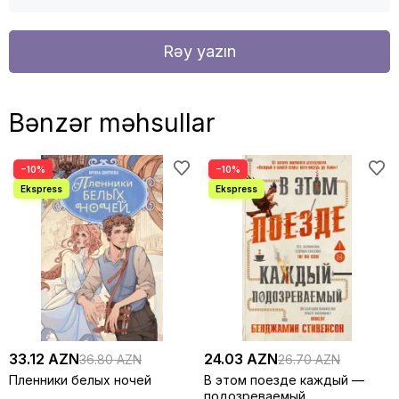
Rəy yazın
Bənzər məhsullar
−10%
−10%
33.12 AZN
24.03 AZN
36.80 AZN
26.70 AZN
Пленники белых ночей
В этом поезде каждый —
подозреваемый