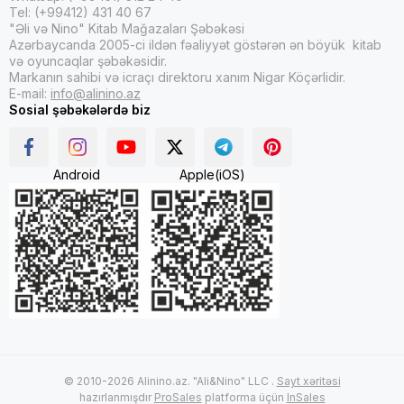
Tel: (+99412) 431 40 67
"Əli və Nino" Kitab Mağazaları Şəbəkəsi
Azərbaycanda 2005-ci ildən fəaliyyət göstərən ən böyük kitab
və oyuncaqlar şəbəkəsidir.
Markanın sahibi və icraçı direktoru xanım Nigar Köçərlidir.
E-mail:
info@alinino.az
Sosial şəbəkələrdə biz
Android
Apple(iOS)
© 2010-2026 Alinino.az. "Ali&Nino" LLC .
Sayt xəritəsi
hazırlanmışdır
ProSales
platforma üçün
InSales