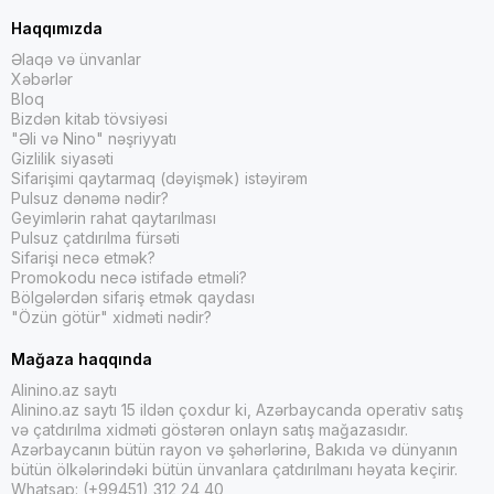
Haqqımızda
Əlaqə və ünvanlar
Xəbərlər
Bloq
Bizdən kitab tövsiyəsi
"Əli və Nino" nəşriyyatı
Gizlilik siyasəti
Sifarişimi qaytarmaq (dəyişmək) istəyirəm
Pulsuz dənəmə nədir?
Geyimlərin rahat qaytarılması
Pulsuz çatdırılma fürsəti
Sifarişi necə etmək?
Promokodu necə istifadə etməli?
Bölgələrdən sifariş etmək qaydası
"Özün götür" xidməti nədir?
Mağaza haqqında
Alinino.az saytı
Alinino.az saytı 15 ildən çoxdur ki, Azərbaycanda operativ satış
və çatdırılma xidməti göstərən onlayn satış mağazasıdır.
Azərbaycanın bütün rayon və şəhərlərinə, Bakıda və dünyanın
bütün ölkələrindəki bütün ünvanlara çatdırılmanı həyata keçirir.
Whatsap: (+99451) 312 24 40