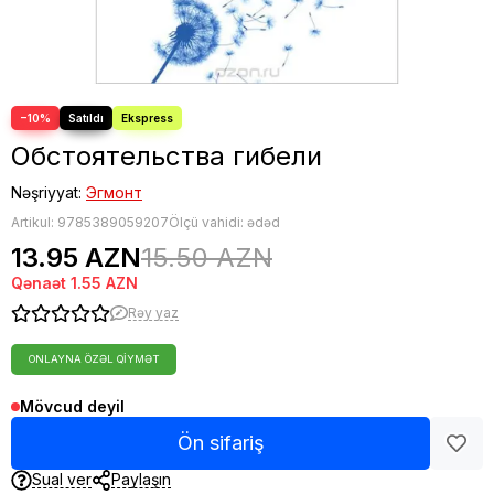
−10%
Обстоятельства гибели
Nəşriyyat:
Эгмонт
Artikul:
9785389059207
Ölçü vahidi: ədəd
13.95 AZN
15.50 AZN
Qənaət
1.55 AZN
Rəy yaz
ONLAYNA ÖZƏL QIYMƏT
Mövcud deyil
Ön sifariş
Sual ver
Paylaşın