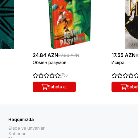
24.84 AZN
17.55 AZN
27.60 AZN
1
Обмен разумов
Искра
0
Səbətə at
Səbət
Haqqımızda
Əlaqə və ünvanlar
Xəbərlər