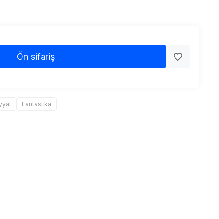
Ön sifariş
yyat
Fantastika