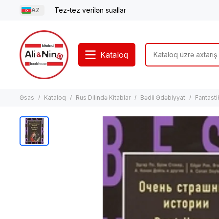
Tez-tez verilən suallar
AZ
Kataloq
Əsas
Kataloq
Rus Dilində Kitablar
Bədii Ədəbiyyat
Fantasti