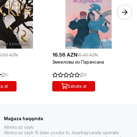
16.56 AZN
19
9.50 AZN
18.40 AZN
Змееловы из Парансана
Св
пе
0
0
ə at
Səbətə at
Mağaza haqqında
Alinino.az saytı
Alinino.az saytı 15 ildən çoxdur ki, Azərbaycanda operativ