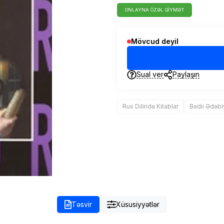
ONLAYNA ÖZƏL QIYMƏT
Mövcud deyil
Sual ver
Paylaşın
Rus Dilində Kitablar
Bədii Ədəbi
Təsvir
Xüsusiyyətlər