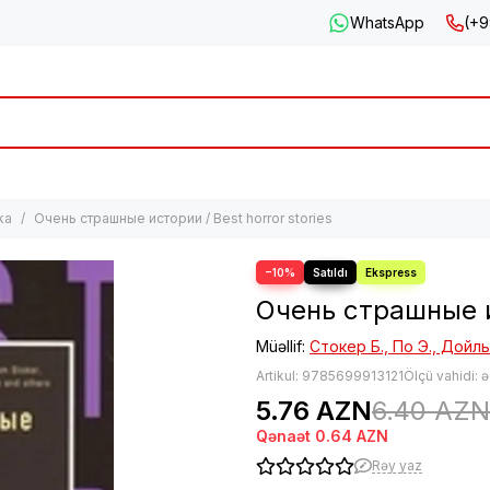
WhatsApp
(+9
ka
Очень страшные истории / Best horror stories
−10%
Очень страшные ис
Müəllif:
Стокер Б., По Э., Дойль
Artikul:
9785699913121
Ölçü vahidi: 
5.76 AZN
6.40 AZN
Qənaət
0.64 AZN
Rəy yaz