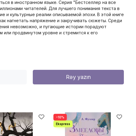
ться в иностранном языке. Серия "Бестселлер на все
иллионами читателей. Для лучшего понимания текста в
е и культурные реалии описываемой эпохи. В этой книге
как нагнетать напряжение и закручивать сюжеты. Среди
 чтения невозможно, и пугающие истории порадуют
м или продвинутом уровне и стремится к его
Rəy yazın
−10%
−