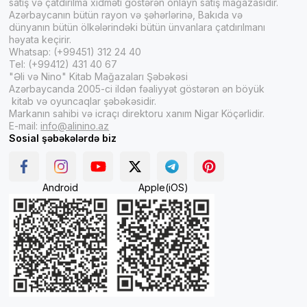
satış və çatdırılma xidməti göstərən onlayn satış mağazasıdır.
Azərbaycanın bütün rayon və şəhərlərinə, Bakıda və
dünyanın bütün ölkələrindəki bütün ünvanlara çatdırılmanı
həyata keçirir.
Whatsap: (+99451) 312 24 40
Tel: (+99412) 431 40 67
"Əli və Nino" Kitab Mağazaları Şəbəkəsi
Azərbaycanda 2005-ci ildən fəaliyyət göstərən ən böyük
kitab və oyuncaqlar şəbəkəsidir.
Markanın sahibi və icraçı direktoru xanım Nigar Köçərlidir.
E-mail:
info@alinino.az
Sosial şəbəkələrdə biz
Android
Apple(iOS)