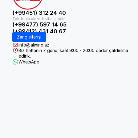
(+99451) 312 24 40
(+99477) 597 14 65
(+99412) 431 40 67
Zəng sifarişi
info@alinino.az
Biz həftənin 7 günü, saat 9:00 - 20:00 qədər çatdırılma
edirik.
WhatsApp