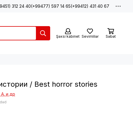
9451) 312 24 40
(+99477) 597 14 65
(+99412) 431 40 67
Şəxsi kabinet
Sevimlilər
Səbət
тории / Best horror stories
 А. и др
ədəd