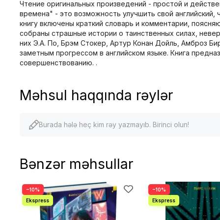
Чтение оригинальных произведений - простой и действе
времена" - это возможность улучшить свой английский,
книгу включены краткий словарь и комментарии, поясня
собраны страшные истории о таинственных силах, невер
них Э.А. По, Брэм Стокер, Артур Конан Дойль, Амброз Б
заметным прогрессом в английском языке. Книга предна
совершенствованию. .
Məhsul haqqında rəylər
Burada hələ heç kim rəy yazmayıb. Birinci olun!
Bənzər məhsullar
−10%
−10%