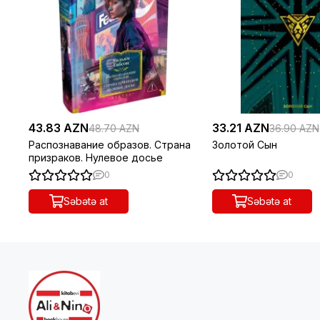
43.83 AZN
33.21 AZN
48.70 AZN
36.90 AZN
Распознавание образов. Страна
Золотой Сын
призраков. Нулевое досье
0
0
Səbətə at
Səbətə at