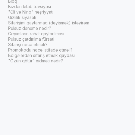
Bloq
Bizdən kitab tövsiyəsi
"Əli və Nino" nəşriyyatı
Gizlilik siyasəti
Sifarişimi qaytarmaq (dəyişmək) istəyirəm
Pulsuz dənəmə nədir?
Geyimlərin rahat qaytarılması
Pulsuz çatdırılma fürsəti
Sifarişi necə etmək?
Promokodu necə istifadə etməli?
Bölgələrdən sifariş etmək qaydası
"Özün götür" xidməti nədir?