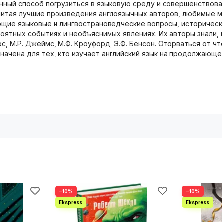
нный способ погрузиться в языковую среду и совершенствова
 читая лучшие произведения англоязычных авторов, любимые м
ющие языковые и лингвострановедческие вопросы, исторически
оятных событиях и необъяснимых явлениях. Их авторы знали, 
ирс, М.Р. Джеймс, М.Ф. Кроуфорд, Э.Ф. Бенсон. Оторваться от
значена для тех, кто изучает английский язык на продолжающе
−10%
−10%