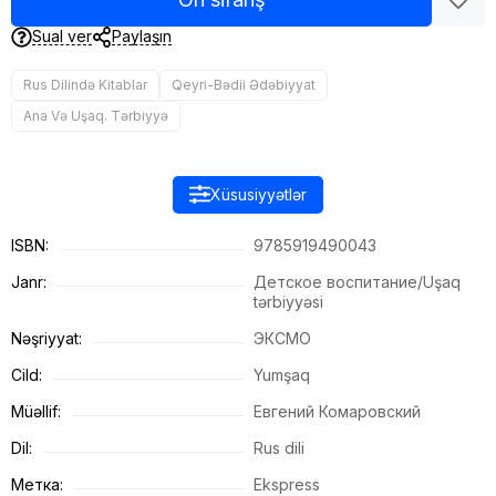
Sual ver
Paylaşın
Rus Dilində Kitablar
Qeyri-Bədii Ədəbiyyat
Ana Və Uşaq. Tərbiyyə
Xüsusiyyətlər
ISBN:
9785919490043
Janr:
Детское воспитание/Uşaq
tərbiyyəsi
Nəşriyyat:
ЭКСМО
Cild:
Yumşaq
Müəllif:
Евгений Комаровский
Dil:
Rus dili
Метка:
Ekspress