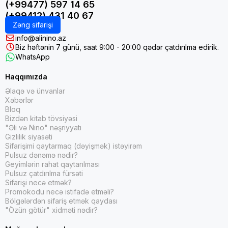
(+99477) 597 14 65
(+99412) 431 40 67
Zəng sifarişi
info@alinino.az
Biz həftənin 7 günü, saat 9:00 - 20:00 qədər çatdırılma edirik.
WhatsApp
Haqqımızda
Əlaqə və ünvanlar
Xəbərlər
Bloq
Bizdən kitab tövsiyəsi
"Əli və Nino" nəşriyyatı
Gizlilik siyasəti
Sifarişimi qaytarmaq (dəyişmək) istəyirəm
Pulsuz dənəmə nədir?
Geyimlərin rahat qaytarılması
Pulsuz çatdırılma fürsəti
Sifarişi necə etmək?
Promokodu necə istifadə etməli?
Bölgələrdən sifariş etmək qaydası
"Özün götür" xidməti nədir?