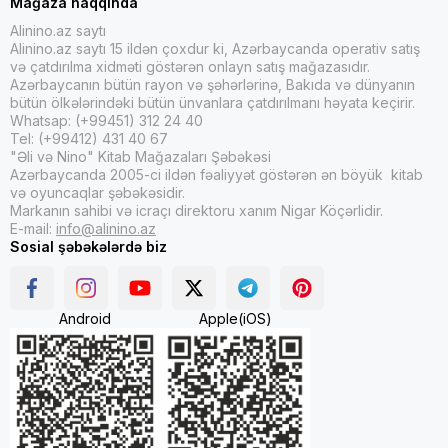
Mağaza haqqında
Alinino.az saytı
Alinino.az saytı 15 ildən çoxdur ki, Azərbaycanda operativ satış
və çatdırılma xidməti göstərən onlayn satış mağazasıdır.
Azərbaycanın bütün rayon və şəhərlərinə, Bakıda və dünyanın
bütün ölkələrindəki bütün ünvanlara çatdırılmanı həyata keçirir.
Whatsap: (+99451) 312 24 40
Tel: (+99412) 431 40 67
"Əli və Nino" Kitab Mağazaları Şəbəkəsi
Azərbaycanda 2005-ci ildən fəaliyyət göstərən ən böyük kitab
və oyuncaqlar şəbəkəsidir.
Markanın sahibi və icraçı direktoru xanım Nigar Köçərlidir.
E-mail:
info@alinino.az
Sosial şəbəkələrdə biz
Android
Apple(iOS)