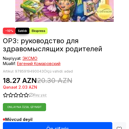
Fəlsəfə
Bestseller
−10%
ОРЗ: руководство для
здравомыслящих родителей
Nəşriyyat:
ЭКСМО
Müəllif:
Евгений Комаровский
Artikul:
9785919490043
Ölçü vahidi: ədəd
18.27 AZN
20.30 AZN
Qənaət
2.03 AZN
Rəy yaz
ONLAYNA ÖZƏL QIYMƏT
Mövcud deyil
Ön sifariş