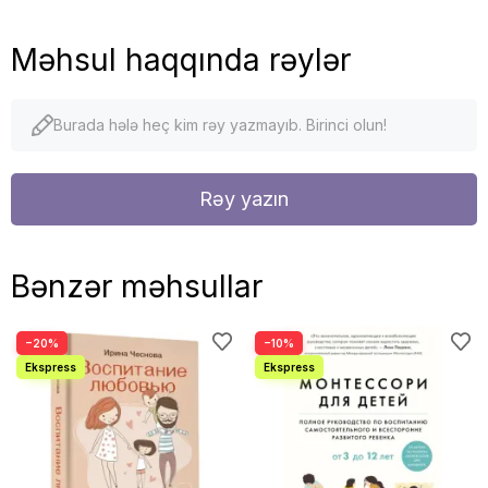
Məhsul haqqında rəylər
Burada hələ heç kim rəy yazmayıb. Birinci olun!
Rəy yazın
Bənzər məhsullar
−20%
−10%