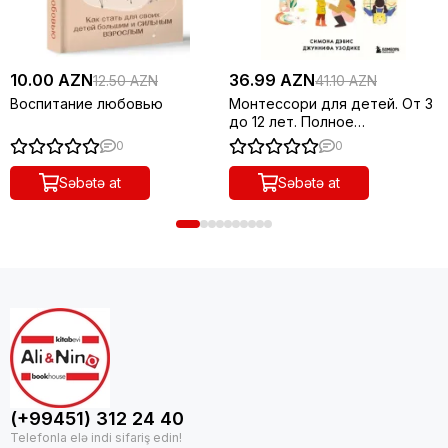
10.00 AZN
36.99 AZN
12.50 AZN
41.10 AZN
Воспитание любовью
Монтессори для детей. От 3
до 12 лет. Полное
руководство по воспитанию
0
0
самостоятельного и
всесторонн
Səbətə at
Səbətə at
(+99451) 312 24 40