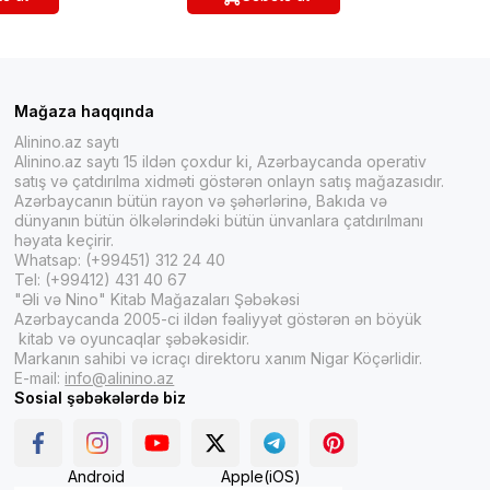
Mağaza haqqında
Alinino.az saytı
Alinino.az saytı 15 ildən çoxdur ki, Azərbaycanda operativ
satış və çatdırılma xidməti göstərən onlayn satış mağazasıdır.
Azərbaycanın bütün rayon və şəhərlərinə, Bakıda və
dünyanın bütün ölkələrindəki bütün ünvanlara çatdırılmanı
həyata keçirir.
Whatsap: (+99451) 312 24 40
Tel: (+99412) 431 40 67
"Əli və Nino" Kitab Mağazaları Şəbəkəsi
Azərbaycanda 2005-ci ildən fəaliyyət göstərən ən böyük
kitab və oyuncaqlar şəbəkəsidir.
Markanın sahibi və icraçı direktoru xanım Nigar Köçərlidir.
E-mail:
info@alinino.az
Sosial şəbəkələrdə biz
Android
Apple(iOS)