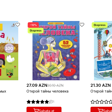
−10%
27.09 AZN
21.30 AZN
30.10 AZN
амых
Открой тайны человека
Открой тайн
1
Səbətə at
Səbət