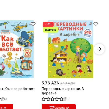
−10%
−
5.76 AZN
22
6.40 AZN
ы. Как все работает
Переводные картинки. В
Чт
деревне
0
0
ə at
Səbətə at