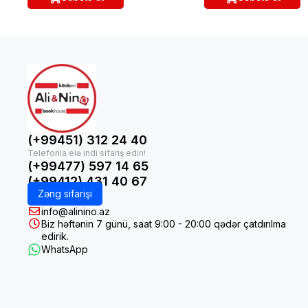
(+99451) 312 24 40
(+99477) 597 14 65
(+99412) 431 40 67
Zəng sifarişi
info@alinino.az
Biz həftənin 7 günü, saat 9:00 - 20:00 qədər çatdırılma
edirik.
WhatsApp