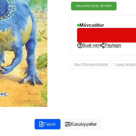
ONLAYNA ÖZƏL QIYMƏT
Mövcuddur
Sual ver
Paylaşın
Rus Dilində Kitablar
Uşaq Ədəbi
Təsvir
Xüsusiyyətlər