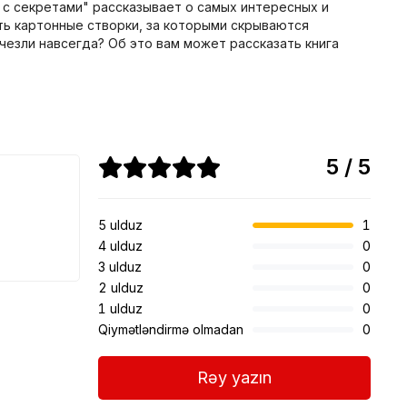
с секретами" рассказывает о самых интересных и
ть картонные створки, за которыми скрываются
чезли навсегда? Об это вам может рассказать книга
5 / 5
5 ulduz
1
4 ulduz
0
3 ulduz
0
2 ulduz
0
1 ulduz
0
Qiymətləndirmə olmadan
0
Rəy yazın