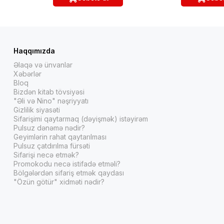
Haqqımızda
Əlaqə və ünvanlar
Xəbərlər
Bloq
Bizdən kitab tövsiyəsi
"Əli və Nino" nəşriyyatı
Gizlilik siyasəti
Sifarişimi qaytarmaq (dəyişmək) istəyirəm
Pulsuz dənəmə nədir?
Geyimlərin rahat qaytarılması
Pulsuz çatdırılma fürsəti
Sifarişi necə etmək?
Promokodu necə istifadə etməli?
Bölgələrdən sifariş etmək qaydası
"Özün götür" xidməti nədir?