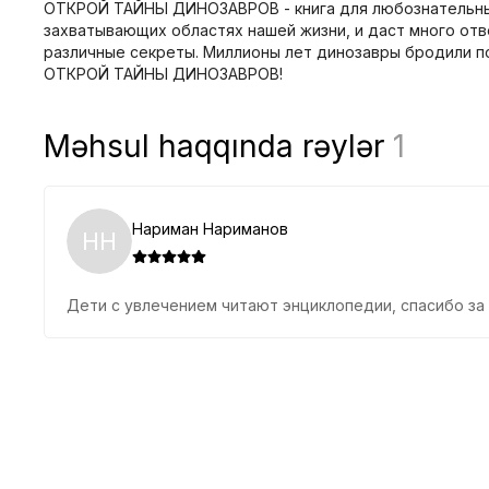
ОТКРОЙ ТАЙНЫ ДИНОЗАВРОВ - книга для любознательных 
захватывающих областях нашей жизни, и даст много отв
различные секреты. Миллионы лет динозавры бродили по 
ОТКРОЙ ТАЙНЫ ДИНОЗАВРОВ!
Məhsul haqqında rəylər
1
Нариман Нариманов
НН
Дети с увлечением читают энциклопедии, спасибо за