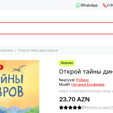
WhatsApp
(+9
pediyalar
Открой тайны динозавров
Открой тайны ди
Nəşriyyat:
Робинс
Müəllif:
Наталья Ерофеева
Artikul:
9785436601144
Ölçü vahidi:
23.70 AZN
Reytinq və rəylər (1