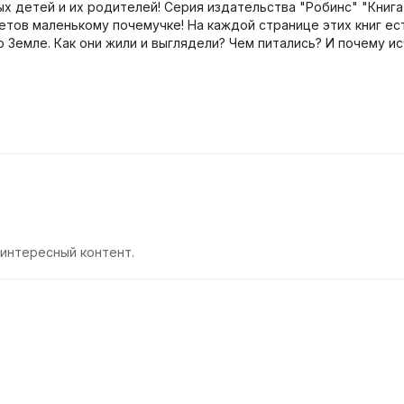
детей и их родителей! Серия издательства "Робинс" "Книга 
етов маленькому почемучке! На каждой странице этих книг ес
Земле. Как они жили и выглядели? Чем питались? И почему ис
 интересный контент.