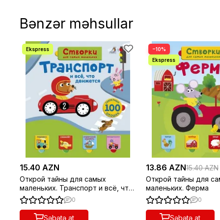
Bənzər məhsullar
−10%
15.40 AZN
13.86 AZN
15.40 AZN
Открой тайны для самых
Открой тайны для с
маленьких. Транспорт и всё, что
маленьких. Ферма
движется
0
0
Səbətə at
Səbətə at