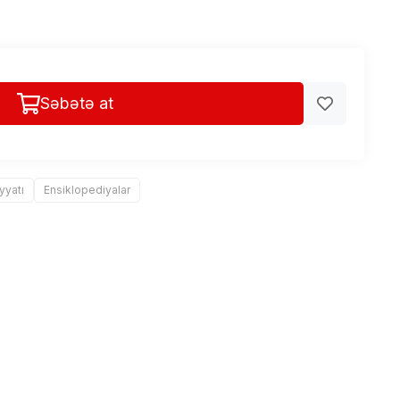
Səbətə at
yyatı
Ensiklopediyalar