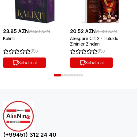
23.85 AZN
20.52 AZN
26.50 AZN
22.80 AZN
Kalıntı
Ateşpare Cilt 2 - Tutuklu
Zihinler Zindanı
0
0
Səbətə at
Səbətə at
(+99451) 312 24 40