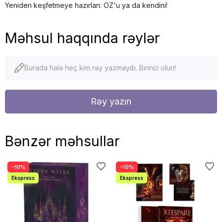
Yeniden keşfetmeye hazırlan: OZ'u ya da kendini!
Məhsul haqqında rəylər
Burada hələ heç kim rəy yazmayıb. Birinci olun!
Rəy yazın
Bənzər məhsullar
−10%
−10%