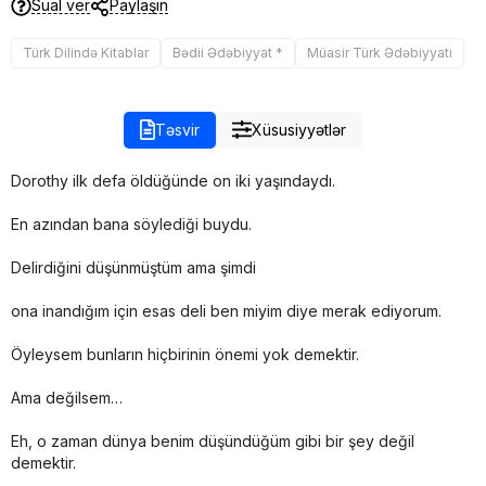
Sual ver
Paylaşın
Türk Dilində Kitablar
Bədii Ədəbiyyat *
Müasir Türk Ədəbiyyatı
Təsvir
Xüsusiyyətlər
Dorothy ilk defa öldüğünde on iki yaşındaydı.
En azından bana söylediği buydu.
Delirdiğini düşünmüştüm ama şimdi
ona inandığım için esas deli ben miyim diye merak ediyorum.
Öyleysem bunların hiçbirinin önemi yok demektir.
Ama değilsem…
Eh, o zaman dünya benim düşündüğüm gibi bir şey değil
demektir.