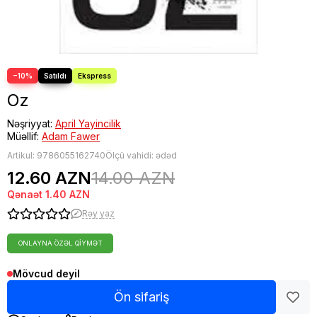
−10%
Oz
Nəşriyyat:
April Yayincilik
Müəllif:
Adam Fawer
Artikul:
9786055162740
Ölçü vahidi: ədəd
12.60 AZN
14.00 AZN
Qənaət
1.40 AZN
Rəy yaz
ONLAYNA ÖZƏL QIYMƏT
Mövcud deyil
Ön sifariş