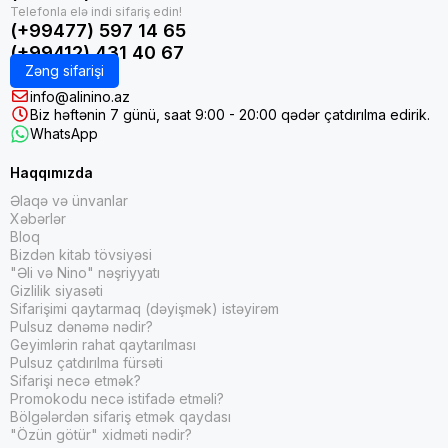
(+99477) 597 14 65
(+99412) 431 40 67
Zəng sifarişi
info@alinino.az
Biz həftənin 7 günü, saat 9:00 - 20:00 qədər çatdırılma edirik.
WhatsApp
Haqqımızda
Əlaqə və ünvanlar
Xəbərlər
Bloq
Bizdən kitab tövsiyəsi
"Əli və Nino" nəşriyyatı
Gizlilik siyasəti
Sifarişimi qaytarmaq (dəyişmək) istəyirəm
Pulsuz dənəmə nədir?
Geyimlərin rahat qaytarılması
Pulsuz çatdırılma fürsəti
Sifarişi necə etmək?
Promokodu necə istifadə etməli?
Bölgələrdən sifariş etmək qaydası
"Özün götür" xidməti nədir?