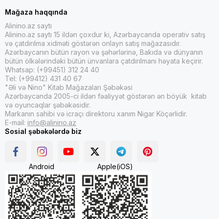
Mağaza haqqında
Alinino.az saytı
Alinino.az saytı 15 ildən çoxdur ki, Azərbaycanda operativ satış
və çatdırılma xidməti göstərən onlayn satış mağazasıdır.
Azərbaycanın bütün rayon və şəhərlərinə, Bakıda və dünyanın
bütün ölkələrindəki bütün ünvanlara çatdırılmanı həyata keçirir.
Whatsap: (+99451) 312 24 40
Tel: (+99412) 431 40 67
"Əli və Nino" Kitab Mağazaları Şəbəkəsi
Azərbaycanda 2005-ci ildən fəaliyyət göstərən ən böyük kitab
və oyuncaqlar şəbəkəsidir.
Markanın sahibi və icraçı direktoru xanım Nigar Köçərlidir.
E-mail:
info@alinino.az
Sosial şəbəkələrdə biz
Android
Apple(iOS)