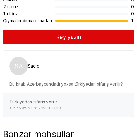
2 ulduz
0
1 ulduz
0
Qiymətləndirmə olmadan
1
Rəy yazın
SA
Sadiq
Bu kitab Azərbaycandadı yoxsa türkiyədən sifariş verilir?
Türkiyədən sifariş verilir.
alinino.az, 24.01.2020 в 12:58
Bənzər məhsullar