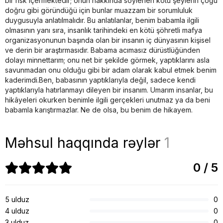
bir risk içermektedir; onun hakkında söylenen kötü şeylerin çoğu
doğru gibi göründüğü için bunlar muazzam bir sorumluluk
duygusuyla anlatılmalıdır. Bu anlatılanlar, benim babamla ilgili
olmasının yanı sıra, insanlık tarihindeki en kötü şöhretli mafya
organizasyonunun başında olan bir insanın iç dünyasının kişisel
ve derin bir araştırmasıdır. Babama acımasız dürüstlüğünden
dolayı minnettarım; onu net bir şekilde görmek, yaptıklarını asla
savunmadan onu olduğu gibi bir adam olarak kabul etmek benim
kaderimdi.Ben, babasının yaptıklarıyla değil, sadece kendi
yaptıklarıyla hatırlanmayı dileyen bir insanım. Umarım insanlar, bu
hikâyeleri okurken benimle ilgili gerçekleri unutmaz ya da beni
babamla karıştırmazlar. Ne de olsa, bu benim de hikayem.
Məhsul haqqında rəylər
1
0 / 5
5 ulduz
0
4 ulduz
0
3 ulduz
0