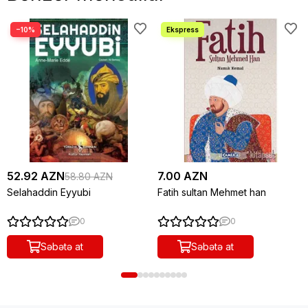
−10%
52.92 AZN
7.00 AZN
58.80 AZN
Selahaddin Eyyubi
Fatih sultan Mehmet han
0
0
Səbətə at
Səbətə at