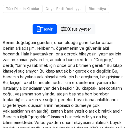
Türk Dilində Kitablar
Qeyri-Bədii Ədəbiyyat
Bioqrafiya
Təsvir
Xüsusiyyətlər
Benim doğduğum günden, onun öldüğü güne kadar babam
benim arkadaşım, rehberim, öğretmenim ve güvenilir akıl
hocamdı. Hala hayattayken, ona gerçek hikayesini yazması için
zaman zaman yalvardım, ancak o bunu reddetti: “Grégory,”
derdi, “tarihi yazabilmek için önce onu bitirmen gerek.” Bu kitap
kimseyi suçlamıyor. Bu kitap mutlak bir gerçek de değildir. Bu,
babamın hayatına yakınlaşabilmek için bir araştırma, bir girişimdir.
Bu, kişişel, özel bir incelemedir. Tüm erdemlerinin yanısıra tüm
hatalarıyla bir adamın yeniden keşfidir. Bu kitaptaki anekdotların
çoğu, yaşamının son yılında, ateşin başında hep beraber
toplandığımız uzun ve soğuk geceler boyu bana anlattıklarıdır.
Diğerleriyse, düşmanlarının hepimizi öldürmeye çok
yaklaştıklarının anlaşıldığı zaman bana yazılı olarak bıraktıklarıdır.
Babamla ilgili “gerçekler” kısmen bilinmektedir ya da hiç
bilinmemektedir. Ve bu yüzden onun hikâyesini anlatmak büyük