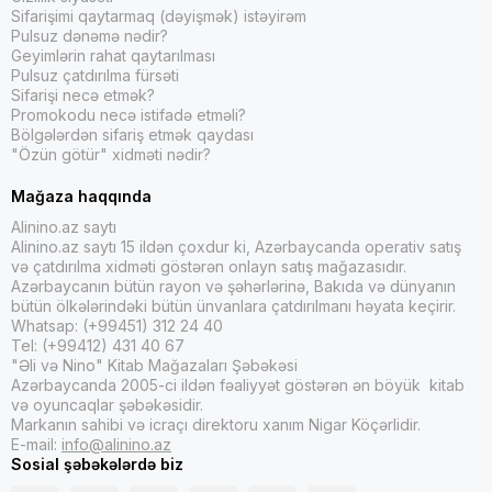
Sifarişimi qaytarmaq (dəyişmək) istəyirəm
Pulsuz dənəmə nədir?
Geyimlərin rahat qaytarılması
Pulsuz çatdırılma fürsəti
Sifarişi necə etmək?
Promokodu necə istifadə etməli?
Bölgələrdən sifariş etmək qaydası
"Özün götür" xidməti nədir?
Mağaza haqqında
Alinino.az saytı
Alinino.az saytı 15 ildən çoxdur ki, Azərbaycanda operativ satış
və çatdırılma xidməti göstərən onlayn satış mağazasıdır.
Azərbaycanın bütün rayon və şəhərlərinə, Bakıda və dünyanın
bütün ölkələrindəki bütün ünvanlara çatdırılmanı həyata keçirir.
Whatsap: (+99451) 312 24 40
Tel: (+99412) 431 40 67
"Əli və Nino" Kitab Mağazaları Şəbəkəsi
Azərbaycanda 2005-ci ildən fəaliyyət göstərən ən böyük kitab
və oyuncaqlar şəbəkəsidir.
Markanın sahibi və icraçı direktoru xanım Nigar Köçərlidir.
E-mail:
info@alinino.az
Sosial şəbəkələrdə biz