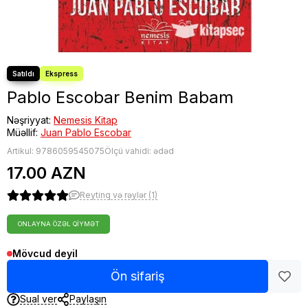
Pablo Escobar Benim Babam
Nəşriyyat:
Nemesis Kitap
Müəllif:
Juan Pablo Escobar
Artikul:
9786059545075
Ölçü vahidi: ədəd
17.00 AZN
Reytinq və rəylər (1)
ONLAYNA ÖZƏL QIYMƏT
Mövcud deyil
Ön sifariş
Sual ver
Paylaşın