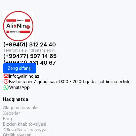
(+99451) 312 24 40
(+99477) 597 14 65
(+99412) 431 40 67
Zəng sifarişi
info@alinino.az
Biz həftənin 7 günü, saat 9:00 - 20:00 qədər çatdırılma edirik.
WhatsApp
Haqqımızda
Əlaqə və ünvanlar
Xəbərlər
Bloq
Bizdən kitab tövsiyəsi
"Əli və Nino" nəşriyyatı
Gizlilik siyasəti