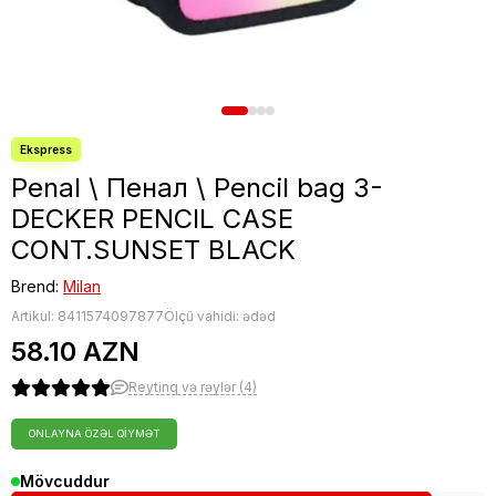
Penal \ Пенал \ Pencil bag 3-
DECKER PENCIL CASE
CONT.SUNSET BLACK
Brend:
Milan
Artikul:
8411574097877
Ölçü vahidi: ədəd
58.10 AZN
Reytinq və rəylər (4)
ONLAYNA ÖZƏL QIYMƏT
Mövcuddur