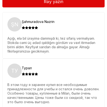
Rəy yazın
Şahmuradova Nəzrin
ŞN
Açığı, elə bil ürəyimə dammışdı ki, tez sifariş verməliyəm.
Stokda cəmi üç ədəd qaldığını gördüm və vaxt itirmədən
birini aldım. Keyfiyət sarıdan da almağa gəyər. Almağı
fikirləşirsinizsə gecikməyin.
Турал
ТУ
В этом году я заранее купил все необходимые
принадлежности для учебы и остался очень доволен.
Особенно товары, купленные в Milan, были очень
качественными. Цены тоже были со скидкой, так что
это было очень выгодно.