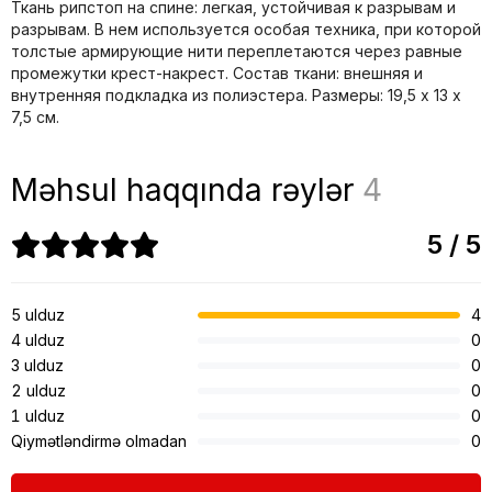
Ткань рипстоп на спине: легкая, устойчивая к разрывам и
разрывам. В нем используется особая техника, при которой
толстые армирующие нити переплетаются через равные
промежутки крест-накрест. Состав ткани: внешняя и
внутренняя подкладка из полиэстера. Размеры: 19,5 х 13 х
7,5 см.
Məhsul haqqında rəylər
4
5 / 5
5 ulduz
4
4 ulduz
0
3 ulduz
0
2 ulduz
0
1 ulduz
0
Qiymətləndirmə olmadan
0