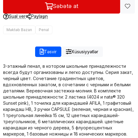
Səbətə at
Sual ver
Paylaşın
Məktəb Bazarı
Penal
Təsvir
Xüsusiyyətlər
3-этажный пенал, в котором школьные принадлежности
всегда будут организованы и легко доступны. Серия закат,
черный цвет. Сочетание градиентных цветов,
вдохновленных закатом, в сочетании с черными и белыми
деталями. Веревочная застежка-молния. В комплекте
школьные принадлежности: 2 ластика (4024 и nata® 320
Sunset pink), 1 точилка для карандашей AFILA, 1 графитовый
карандаш HB, 3 ручки CAPSULE (зеленая, черная и красная),
1 треугольная линейка 15 см, 12 цветных карандашей-
треугольников, 6 металлических карандашей. цветные
карандаши из черного дерева, 5 флуоресцентных
маркеров, 1 базовые ножницы и 18 конических маркеров.