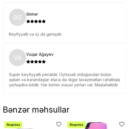
Əsmər
ƏS
Keyfiyyətli və içi də genişdir.
Vüqar Ağayev
VA
Super keyfiyyətli penaldır. Üçhissəli olduğundan bütün
qələm və karandaşlar eləcə də digər ləvazimatları rahatlıqla
yerləşdirə bildik. Hər birinin xüsusi yerləri var. Məsləhətlidir.
Bənzər məhsullar