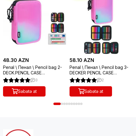
48.30 AZN
58.10 AZN
Penal \ Пенал \ Pencil bag 2-
Penal \ Пенал \ Pencil bag 3-
DECK.PENCIL CASE
DECKER PENCIL CASE
CNT.SUNSET PINK
CONT.SUNSET PINK
3
2
Səbətə at
Səbətə at