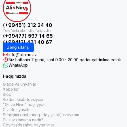
(+99451) 312 24 40
(+99477) 597 14 65
(+99412) 431 40 67
Zəng sifarişi
info@alinino.az
Biz həftənin 7 günü, saat 9:00 - 20:00 qədər çatdırılma edirik.
WhatsApp
Haqqımızda
Əlaqə və ünvanlar
Xəbərlər
Bloq
Bizdən kitab tövsiyəsi
"Əli və Nino" nəşriyyatı
Gizlilik siyasəti
Sifarişimi qaytarmaq (dəyişmək) istəyirəm
Pulsuz dənəmə nədir?
Geyimlərin rahat qaytarılması