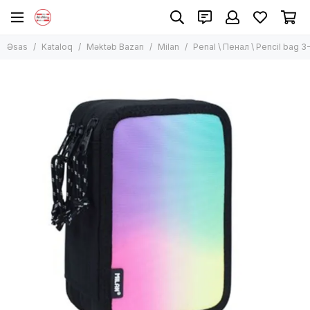
Məktəb Bazarı
Əsas
Kataloq
Məktəb Bazarı
Milan
Penal \ Пенал \ Pencil ba
Bütün məhsullar
Məktəb Çantaları
Penal
İdman çantaları
Termos və yemək qabı
Karandaşlar
Dəftərlər
Qələmyonan və pozan
Flomasterlər
Plastilin
Rəssamlıq
Qovluqlar
Qələm və markerlər
Digər ləvazimatlar
Bloknotlar
Kitab, sənəd üzlükləri