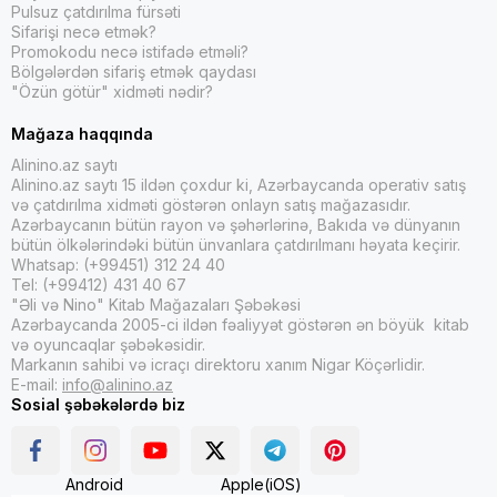
Pulsuz çatdırılma fürsəti
Sifarişi necə etmək?
Promokodu necə istifadə etməli?
Bölgələrdən sifariş etmək qaydası
"Özün götür" xidməti nədir?
Mağaza haqqında
Alinino.az saytı
Alinino.az saytı 15 ildən çoxdur ki, Azərbaycanda operativ satış
və çatdırılma xidməti göstərən onlayn satış mağazasıdır.
Azərbaycanın bütün rayon və şəhərlərinə, Bakıda və dünyanın
bütün ölkələrindəki bütün ünvanlara çatdırılmanı həyata keçirir.
Whatsap: (+99451) 312 24 40
Tel: (+99412) 431 40 67
"Əli və Nino" Kitab Mağazaları Şəbəkəsi
Azərbaycanda 2005-ci ildən fəaliyyət göstərən ən böyük kitab
və oyuncaqlar şəbəkəsidir.
Markanın sahibi və icraçı direktoru xanım Nigar Köçərlidir.
E-mail:
info@alinino.az
Sosial şəbəkələrdə biz
Android
Apple(iOS)