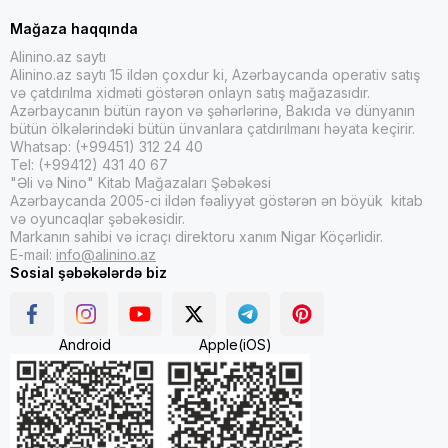
Mağaza haqqında
Alinino.az saytı
Alinino.az saytı 15 ildən çoxdur ki, Azərbaycanda operativ satış
və çatdırılma xidməti göstərən onlayn satış mağazasıdır.
Azərbaycanın bütün rayon və şəhərlərinə, Bakıda və dünyanın
bütün ölkələrindəki bütün ünvanlara çatdırılmanı həyata keçirir.
Whatsap: (+99451) 312 24 40
Tel: (+99412) 431 40 67
"Əli və Nino" Kitab Mağazaları Şəbəkəsi
Azərbaycanda 2005-ci ildən fəaliyyət göstərən ən böyük kitab
və oyuncaqlar şəbəkəsidir.
Markanın sahibi və icraçı direktoru xanım Nigar Köçərlidir.
E-mail:
info@alinino.az
Sosial şəbəkələrdə biz
Android
Apple(iOS)