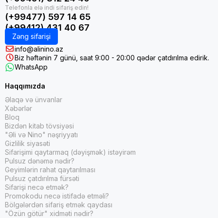
(+99477) 597 14 65
(+99412) 431 40 67
Zəng sifarişi
info@alinino.az
Biz həftənin 7 günü, saat 9:00 - 20:00 qədər çatdırılma edirik.
WhatsApp
Haqqımızda
Əlaqə və ünvanlar
Xəbərlər
Bloq
Bizdən kitab tövsiyəsi
"Əli və Nino" nəşriyyatı
Gizlilik siyasəti
Sifarişimi qaytarmaq (dəyişmək) istəyirəm
Pulsuz dənəmə nədir?
Geyimlərin rahat qaytarılması
Pulsuz çatdırılma fürsəti
Sifarişi necə etmək?
Promokodu necə istifadə etməli?
Bölgələrdən sifariş etmək qaydası
"Özün götür" xidməti nədir?