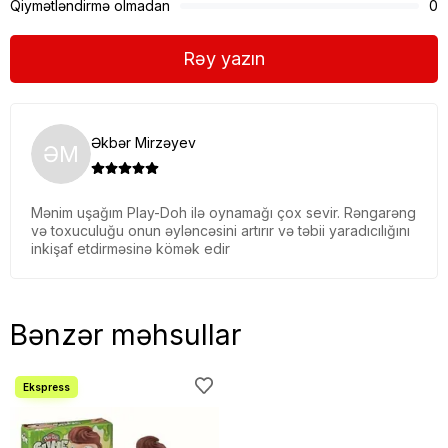
Qiymətləndirmə olmadan
0
Rəy yazın
Əkbər Mirzəyev
ƏM
Mənim uşağım Play-Doh ilə oynamağı çox sevir. Rəngarəng
və toxuculuğu onun əyləncəsini artırır və təbii yaradıcılığını
inkişaf etdirməsinə kömək edir
Bənzər məhsullar