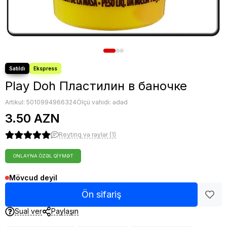
Nerf oyuncaqları
Sluban Konstruktorları
Blind Box
Toplar
Digər oyuncaqlar
Play Doh Пластилин в баночке
Artikul:
5010994966324
Ölçü vahidi: ədəd
3.50 AZN
Reytinq və rəylər (1)
ONLAYNA ÖZƏL QIYMƏT
Mövcud deyil
Ön sifariş
Sual ver
Paylaşın