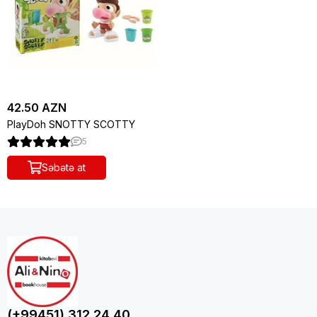
42.50 AZN
PlayDoh SNOTTY SCOTTY
5
Səbətə at
(+99451) 312 24 40