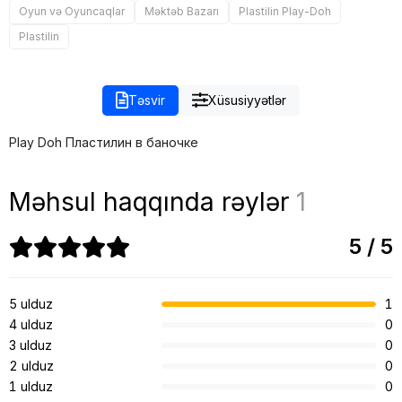
Oyun və Oyuncaqlar
Məktəb Bazarı
Plastilin Play-Doh
Plastilin
Təsvir
Xüsusiyyətlər
Play Doh Пластилин в баночке
Məhsul haqqında rəylər
1
5 / 5
5 ulduz
1
4 ulduz
0
3 ulduz
0
2 ulduz
0
1 ulduz
0