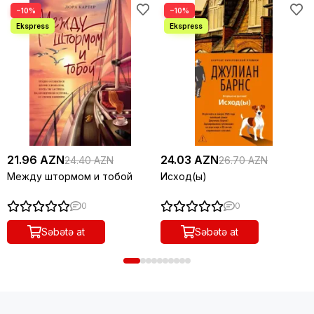
−10%
−10%
21.96 AZN
24.03 AZN
24.40 AZN
26.70 AZN
Между штормом и тобой
Исход(ы)
0
0
Səbətə at
Səbətə at