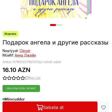
Подарок ангела и другие рассказы
Nəşriyyat:
Clever
Müəllif:
Анна Джейн
Artikul:
9785002118212
Ölçü vahidi: ədəd
16.10 AZN
Rəy yaz
ONLAYNA ÖZƏL QIYMƏT
Mövcuddur
Səbətə at