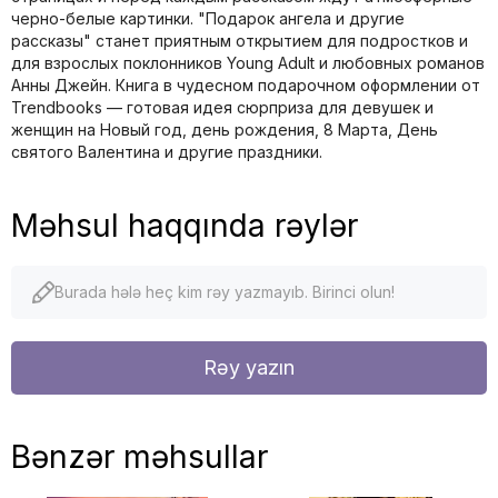
черно-белые картинки. "Подарок ангела и другие
рассказы" станет приятным открытием для подростков и
для взрослых поклонников Young Adult и любовных романов
Анны Джейн. Книга в чудесном подарочном оформлении от
Trendbooks — готовая идея сюрприза для девушек и
женщин на Новый год, день рождения, 8 Марта, День
святого Валентина и другие праздники.
Məhsul haqqında rəylər
Burada hələ heç kim rəy yazmayıb. Birinci olun!
Rəy yazın
Bənzər məhsullar