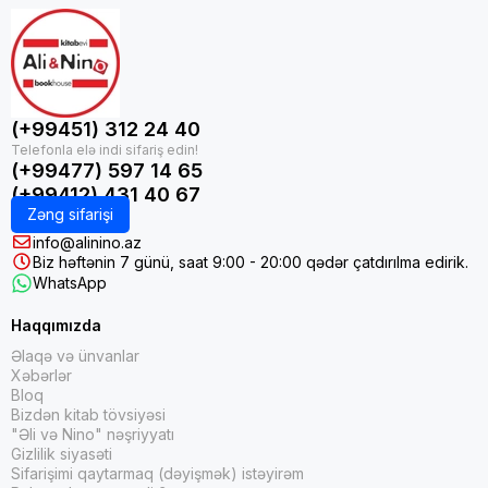
(+99451) 312 24 40
(+99477) 597 14 65
(+99412) 431 40 67
Zəng sifarişi
info@alinino.az
Biz həftənin 7 günü, saat 9:00 - 20:00 qədər çatdırılma edirik.
WhatsApp
Haqqımızda
Əlaqə və ünvanlar
Xəbərlər
Bloq
Bizdən kitab tövsiyəsi
"Əli və Nino" nəşriyyatı
Gizlilik siyasəti
Sifarişimi qaytarmaq (dəyişmək) istəyirəm