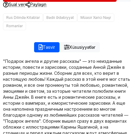
Sual ver
Paylaşın
Rus Dilində Kitablar
Bədii Ədəbiyyat
Müasir Xarici Nəşr
Romanlar
Təsvir
Xüsusiyyətlər
"Подарок ангела и другие рассказы" — это неизданные
истории, повести и зарисовки, созданные Анной Джейн в
разные периоды жизни. Сборник для всех, кто верит в
настоящую любовь! Каждый рассказ в этой книге мог стать
романом, и все они проникнуты той любовью, романтикой,
эмоциями и светом, за которые читатели полюбили книги
Анны Джейн. В книге есть и романтические рассказы, и
истории о вампирах, и юмористические зарисовки. А еще
она наполнена праздничным настроением во многом
благодаря одному из любимейших рассказов читателей —
"Подарок ангела". Сборник вышел сразу в двух вариантах
обложки с иллюстрациями Карины Яшагиной, а на
страницах и перед каждым рассказом ждут атмосферные