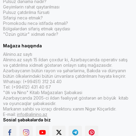
Pulsuz dənəmə nədir?
Geyimlərin rahat qaytarılması
Pulsuz çatdırılma fürsəti
Sifarişi necə etmək?
Promokodu necə istifadə etməli?
Bölgələrdən sifariş etmək qaydası
"Özün götür" xidməti nədir?
Mağaza haqqında
Alinino.az saytı
Alinino.az saytı 15 ildən çoxdur ki, Azərbaycanda operativ satış
və çatdırılma xidməti göstərən onlayn satış mağazasıdır.
Azərbaycanın bütün rayon və şəhərlərinə, Bakıda və dünyanın
bütün ölkələrindəki bütün ünvanlara çatdırılmanı həyata keçirir.
Whatsap: (+99451) 312 24 40
Tel: (+99412) 431 40 67
"Əli və Nino" Kitab Mağazaları Şəbəkəsi
Azərbaycanda 2005-ci ildən fəaliyyət göstərən ən böyük kitab
və oyuncaqlar şəbəkəsidir.
Markanın sahibi və icraçı direktoru xanım Nigar Köçərlidir.
E-mail:
info@alinino.az
Sosial şəbəkələrdə biz