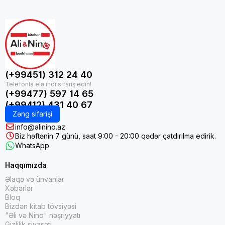
(+99451) 312 24 40
(+99477) 597 14 65
(+99412) 431 40 67
Zəng sifarişi
info@alinino.az
Biz həftənin 7 günü, saat 9:00 - 20:00 qədər çatdırılma edirik.
WhatsApp
Haqqımızda
Əlaqə və ünvanlar
Xəbərlər
Bloq
Bizdən kitab tövsiyəsi
"Əli və Nino" nəşriyyatı
Gizlilik siyasəti