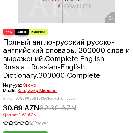
Fəlsəfə
Bestseller
−5%
Полный англо-русский русско-
английский словарь. 300000 слов и
выражений.Complete English-
Russian Russian-English
Dictionary.300000 Complete
Nəşriyyat:
Эксмо
Müəllif:
Владимир Мюллер
Artikul:
9785699562985
Ölçü vahidi: ədəd
30.69 AZN
32.30 AZN
Qənaət
1.61 AZN
Rəy yaz