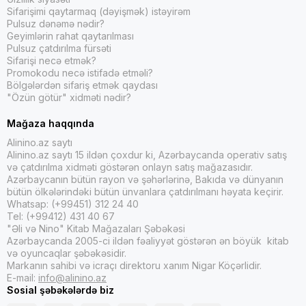
Sifarişimi qaytarmaq (dəyişmək) istəyirəm
Pulsuz dənəmə nədir?
Geyimlərin rahat qaytarılması
Pulsuz çatdırılma fürsəti
Sifarişi necə etmək?
Promokodu necə istifadə etməli?
Bölgələrdən sifariş etmək qaydası
"Özün götür" xidməti nədir?
Mağaza haqqında
Alinino.az saytı
Alinino.az saytı 15 ildən çoxdur ki, Azərbaycanda operativ satış
və çatdırılma xidməti göstərən onlayn satış mağazasıdır.
Azərbaycanın bütün rayon və şəhərlərinə, Bakıda və dünyanın
bütün ölkələrindəki bütün ünvanlara çatdırılmanı həyata keçirir.
Whatsap: (+99451) 312 24 40
Tel: (+99412) 431 40 67
"Əli və Nino" Kitab Mağazaları Şəbəkəsi
Azərbaycanda 2005-ci ildən fəaliyyət göstərən ən böyük kitab
və oyuncaqlar şəbəkəsidir.
Markanın sahibi və icraçı direktoru xanım Nigar Köçərlidir.
E-mail:
info@alinino.az
Sosial şəbəkələrdə biz