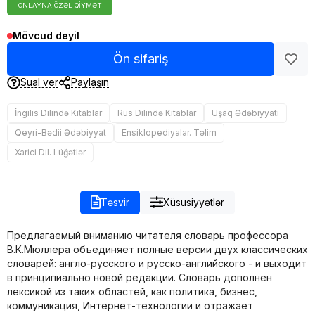
ONLAYNA ÖZƏL QIYMƏT
Mövcud deyil
Ön sifariş
Sual ver
Paylaşın
İngilis Dilində Kitablar
Rus Dilində Kitablar
Uşaq Ədəbiyyatı
Qeyri-Bədii Ədəbiyyat
Ensiklopediyalar. Təlim
Xarici Dil. Lüğətlər
Təsvir
Xüsusiyyətlər
Предлагаемый вниманию читателя словарь профессора
В.К.Мюллера объединяет полные версии двух классических
словарей: англо-русского и русско-английского - и выходит
в принципиально новой редакции. Словарь дополнен
лексикой из таких областей, как политика, бизнес,
коммуникация, Интернет-технологии и отражает