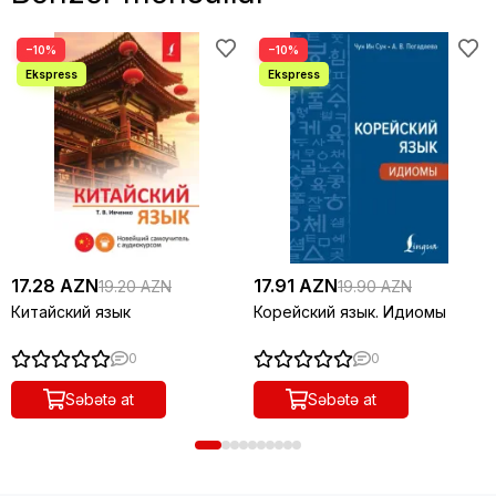
−10%
−10%
17.28 AZN
17.91 AZN
19.20 AZN
19.90 AZN
Китайский язык
Корейский язык. Идиомы
0
0
Səbətə at
Səbətə at