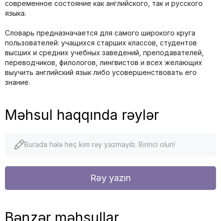
современное состояние как английского, так и русского
языка.
Словарь предназначается для самого широкого круга
пользователей: учащихся старших классов, студентов
высших и средних учебных заведений, преподавателей,
переводчиков, филологов, лингвистов и всех желающих
выучить английский язык либо усовершенствовать его
знание.
Məhsul haqqında rəylər
Burada hələ heç kim rəy yazmayıb. Birinci olun!
Rəy yazın
Bənzər məhsullar