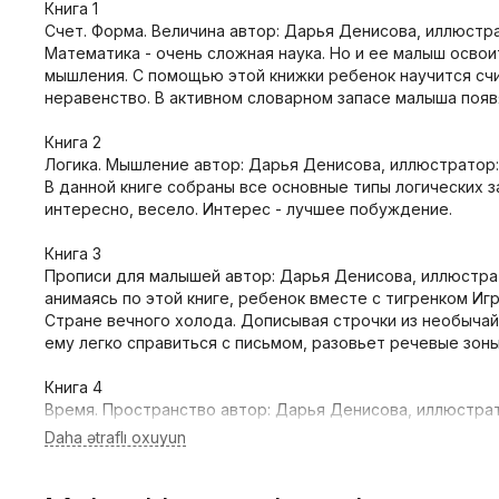
Книга 1
Счет. Форма. Величина автор: Дарья Денисова, иллюстр
Математика - очень сложная наука. Но и ее малыш осво
мышления. С помощью этой книжки ребенок научится счи
неравенство. В активном словарном запасе малыша появя
Книга 2
Логика. Мышление автор: Дарья Денисова, иллюстратор:
В данной книге собраны все основные типы логических з
интересно, весело. Интерес - лучшее побуждение.
Книга 3
Прописи для малышей автор: Дарья Денисова, иллюстра
анимаясь по этой книге, ребенок вместе с тигренком И
Стране вечного холода. Дописывая строчки из необычайн
ему легко справиться с письмом, разовьет речевые зон
Книга 4
Время. Пространство автор: Дарья Денисова, иллюстрат
Эта книга "Школы Семи Гномов" помогает обучить трехл
Книга 5
Уроки грамоты автор: Дарья Денисова, иллюстраторы: Д