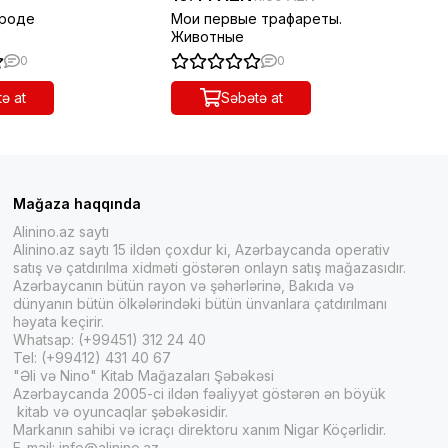
ироде
Мои первые трафареты.
Мо
Животные
0
0
ə at
Səbətə at
гают сформировать вдумчивое и заинтересованное
Mağaza haqqında
Alinino.az saytı
Alinino.az saytı 15 ildən çoxdur ki, Azərbaycanda operativ
satış və çatdırılma xidməti göstərən onlayn satış mağazasıdır.
Azərbaycanın bütün rayon və şəhərlərinə, Bakıda və
dünyanın bütün ölkələrindəki bütün ünvanlara çatdırılmanı
həyata keçirir.
Whatsap: (+99451) 312 24 40
 его собственный талант.
Tel: (+99412) 431 40 67
"Əli və Nino" Kitab Mağazaları Şəbəkəsi
Azərbaycanda 2005-ci ildən fəaliyyət göstərən ən böyük
kitab və oyuncaqlar şəbəkəsidir.
Markanın sahibi və icraçı direktoru xanım Nigar Köçərlidir.
 малыша 3-4 лет.
E-mail:
info@alinino.az