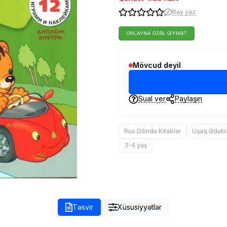
Rəy yaz
ONLAYNA ÖZƏL QIYMƏT
Mövcud deyil
Sual ver
Paylaşın
Rus Dilində Kitablar
Uşaq Ədəbi
3-4 yaş
Təsvir
Xüsusiyyətlər