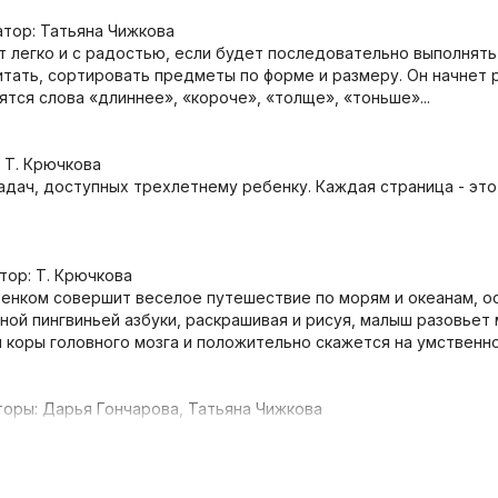
атор: Татьяна Чижкова
ит легко и с радостью, если будет последовательно выполнят
тать, сортировать предметы по форме и размеру. Он начнет р
тся слова «длиннее», «короче», «толще», «тоньше»...
 Т. Крючкова
адач, доступных трехлетнему ребенку. Каждая страница - это
тор: Т. Крючкова
гренком совершит веселое путешествие по морям и океанам, о
ой пингвиньей азбуки, раскрашивая и рисуя, малыш разовьет 
ы коры головного мозга и положительно скажется на умственно
оры: Дарья Гончарова, Татьяна Чижкова
етнего ребенка ориентироваться в пространстве и во времен
арья Гончарова, Татьяна Чижкова