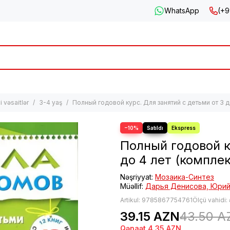
WhatsApp
(+9
 vəsaitlər
3-4 yaş
Полный годовой курс. Для занятий с детьми от 3 до
−10%
Полный годовой к
до 4 лет (комплек
Nəşriyyat:
Мозаика-Синтез
Müəllif:
Дарья Денисова, Юрий
Artikul:
9785867754761
Ölçü vahidi:
39.15 AZN
43.50 A
Qənaət
4.35 AZN