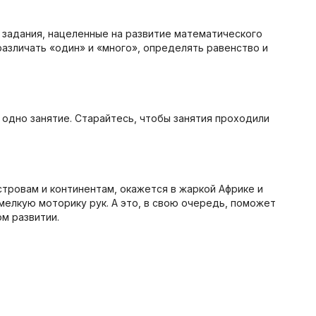
ь задания, нацеленные на развитие математического
азличать «один» и «много», определять равенство и
 одно занятие. Старайтесь, чтобы занятия проходили
стровам и континентам, окажется в жаркой Африке и
мелкую моторику рук. А это, в свою очередь, поможет
м развитии.
и в соответствии с его возрастными возможностями.