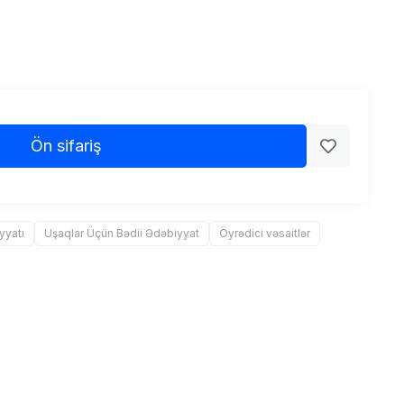
Ön sifariş
yyatı
Uşaqlar Üçün Bədii Ədəbiyyat
Öyrədici vəsaitlər