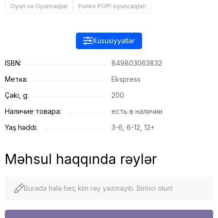
Oyun və Oyuncaqlar
Funko POP! oyuncaqları
Xüsusiyyətlər
ISBN:
849803063832
Метка:
Ekspress
Çəki, g:
200
Наличие товара:
есть в наличии
Yaş həddi:
3-6, 6-12, 12+
Məhsul haqqında rəylər
Burada hələ heç kim rəy yazmayıb. Birinci olun!