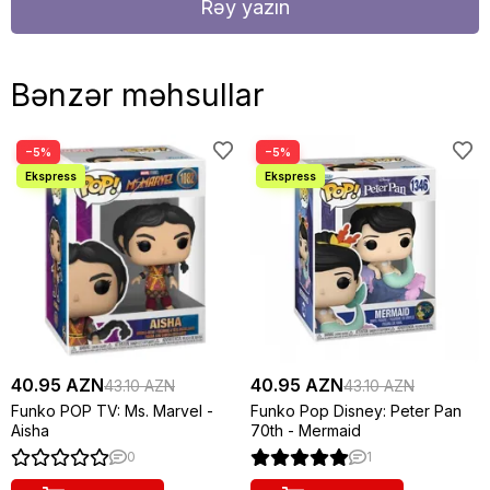
Rəy yazın
Bənzər məhsullar
−5%
−5%
40.95 AZN
40.95 AZN
43.10 AZN
43.10 AZN
Funko POP TV: Ms. Marvel -
Funko Pop Disney: Peter Pan
Aisha
70th - Mermaid
0
1