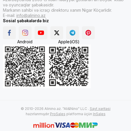
və oyuncaqlar şəbəkəsidir.
Markanın sahibi və icraçı direktoru xanım Nigar Köçərlidir.
E-mail:
info@alinino.az
Sosial şəbəkələrdə biz
Android
Apple(iOS)
© 2010-2026 Alinino.az. "Ali&Nino" LLC .
Sayt xəritəsi
hazırlanmışdır
ProSales
platforma üçün
InSales