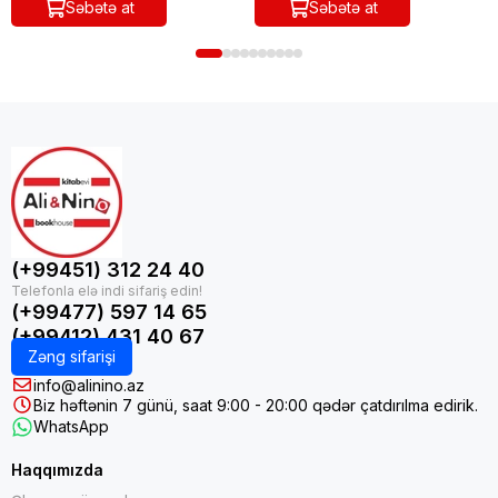
Səbətə at
Səbətə at
(+99451) 312 24 40
(+99477) 597 14 65
(+99412) 431 40 67
Zəng sifarişi
info@alinino.az
Biz həftənin 7 günü, saat 9:00 - 20:00 qədər çatdırılma edirik.
WhatsApp
Haqqımızda