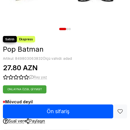
Nerf oyuncaqları
Sluban Konstruktorları
Blind Box
Toplar
Digər oyuncaqlar
Pop Batman
Artikul:
849803063832
Ölçü vahidi: ədəd
27.80 AZN
Rəy yaz
ONLAYNA ÖZƏL QIYMƏT
Mövcud deyil
Ön sifariş
Sual ver
Paylaşın