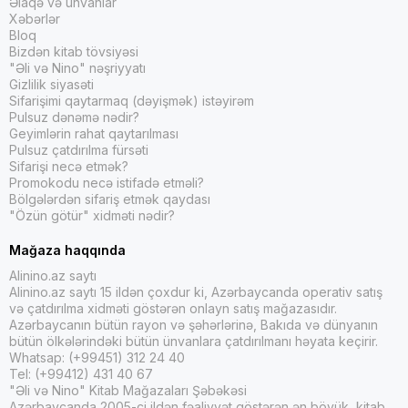
Əlaqə və ünvanlar
Xəbərlər
Bloq
Bizdən kitab tövsiyəsi
"Əli və Nino" nəşriyyatı
Gizlilik siyasəti
Sifarişimi qaytarmaq (dəyişmək) istəyirəm
Pulsuz dənəmə nədir?
Geyimlərin rahat qaytarılması
Pulsuz çatdırılma fürsəti
Sifarişi necə etmək?
Promokodu necə istifadə etməli?
Bölgələrdən sifariş etmək qaydası
"Özün götür" xidməti nədir?
Mağaza haqqında
Alinino.az saytı
Alinino.az saytı 15 ildən çoxdur ki, Azərbaycanda operativ satış
və çatdırılma xidməti göstərən onlayn satış mağazasıdır.
Azərbaycanın bütün rayon və şəhərlərinə, Bakıda və dünyanın
bütün ölkələrindəki bütün ünvanlara çatdırılmanı həyata keçirir.
Whatsap: (+99451) 312 24 40
Tel: (+99412) 431 40 67
"Əli və Nino" Kitab Mağazaları Şəbəkəsi
Azərbaycanda 2005-ci ildən fəaliyyət göstərən ən böyük kitab