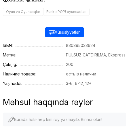
Oyun və Oyuncaqlar
Funko POP! oyuncaqları
Xüsusiyyətlər
ISBN:
830395033624
Метка:
PULSUZ ÇATDIRILMA, Ekspress
Çəki, g:
200
Наличие товара:
есть в наличии
Yaş həddi:
3-6, 6-12, 12+
Məhsul haqqında rəylər
Burada hələ heç kim rəy yazmayıb. Birinci olun!