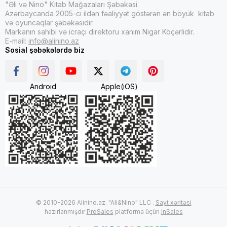
"Əli və Nino" Kitab Mağazaları Şəbəkəsi
Azərbaycanda 2005-ci ildən fəaliyyət göstərən ən böyük kitab
və oyuncaqlar şəbəkəsidir.
Markanın sahibi və icraçı direktoru xanım Nigar Köçərlidir.
E-mail:
info@alinino.az
Sosial şəbəkələrdə biz
Android
Apple(iOS)
© 2010-2026 Alinino.az. "Ali&Nino" LLC .
Sayt xəritəsi
hazırlanmışdır
ProSales
platforma üçün
InSales