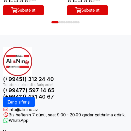
Səbətə at
Səbətə at
(+99451) 312 24 40
(+99477) 597 14 65
(+99412) 431 40 67
Zəng sifarişi
info@alinino.az
Biz həftənin 7 günü, saat 9:00 - 20:00 qədər çatdırılma edirik.
WhatsApp