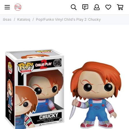
Əsas
Kataloq
Pop!Funko Vinyl Child's Play 2: Chucky