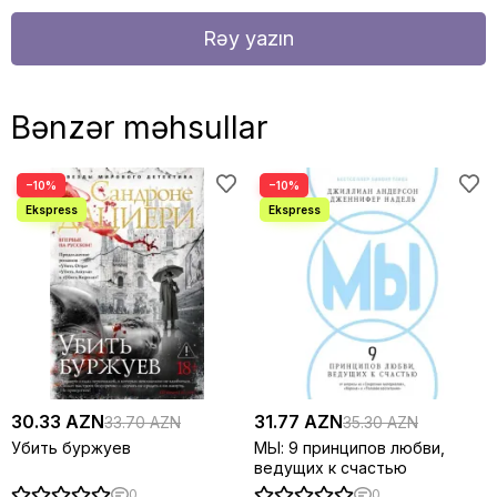
Rəy yazın
Bənzər məhsullar
−10%
−10%
30.33 AZN
31.77 AZN
33.70 AZN
35.30 AZN
Убить буржуев
МЫ: 9 принципов любви,
ведущих к счастью
0
0