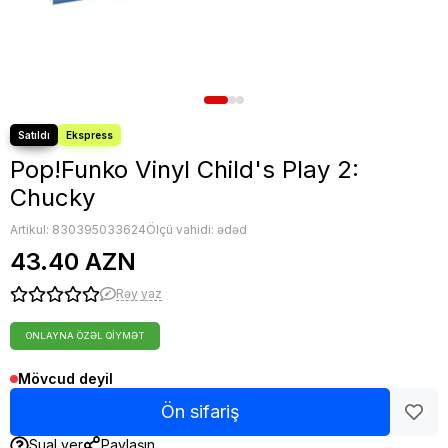
Pop!Funko Vinyl Child's Play 2:
Chucky
Artikul:
830395033624
Ölçü vahidi: ədəd
43.40 AZN
Rəy yaz
ONLAYNA ÖZƏL QIYMƏT
Mövcud deyil
Ön sifariş
Sual ver
Paylaşın