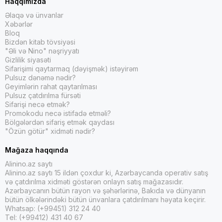
Haqqımızda
Əlaqə və ünvanlar
Xəbərlər
Bloq
Bizdən kitab tövsiyəsi
"Əli və Nino" nəşriyyatı
Gizlilik siyasəti
Sifarişimi qaytarmaq (dəyişmək) istəyirəm
Pulsuz dənəmə nədir?
Geyimlərin rahat qaytarılması
Pulsuz çatdırılma fürsəti
Sifarişi necə etmək?
Promokodu necə istifadə etməli?
Bölgələrdən sifariş etmək qaydası
"Özün götür" xidməti nədir?
Mağaza haqqında
Alinino.az saytı
Alinino.az saytı 15 ildən çoxdur ki, Azərbaycanda operativ satış
və çatdırılma xidməti göstərən onlayn satış mağazasıdır.
Azərbaycanın bütün rayon və şəhərlərinə, Bakıda və dünyanın
bütün ölkələrindəki bütün ünvanlara çatdırılmanı həyata keçirir.
Whatsap: (+99451) 312 24 40
Tel: (+99412) 431 40 67