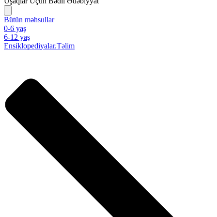
Uşaqlar Üçün Bədii Ədəbiyyat
Bütün məhsullar
0-6 yaş
6-12 yaş
Ensiklopediyalar.Təlim