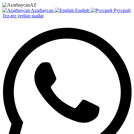
AZ
Azərbaycan
English
Русский
Tez-tez verilən suallar