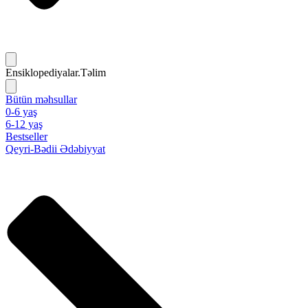
Ensiklopediyalar.Təlim
Bütün məhsullar
0-6 yaş
6-12 yaş
Bestseller
Qeyri-Bədii Ədəbiyyat