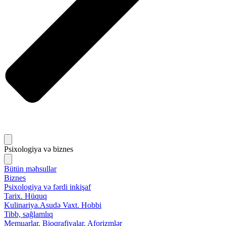
Psixologiya və biznes
Bütün məhsullar
Biznes
Psixologiya və fərdi inkişaf
Tarix. Hüquq
Kulinariya.Asudə Vaxt. Hobbi
Tibb, sağlamlıq
Memuarlar. Bioqrafiyalar. Aforizmlər