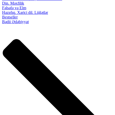
Din. Məxfilik
Fəlsəfə və Elm
Hazırlıq. Xarici dil. Lüğətlər
Bestseller
Bədii Ədəbiyyat