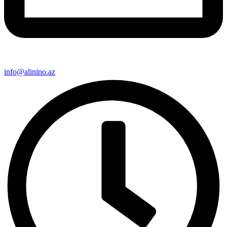
info@alinino.az