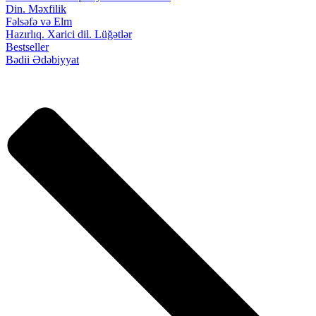
Din. Məxfilik
Fəlsəfə və Elm
Hazırlıq. Xarici dil. Lüğətlər
Bestseller
Bədii Ədəbiyyat