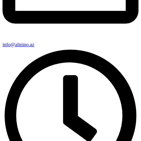
info@alinino.az