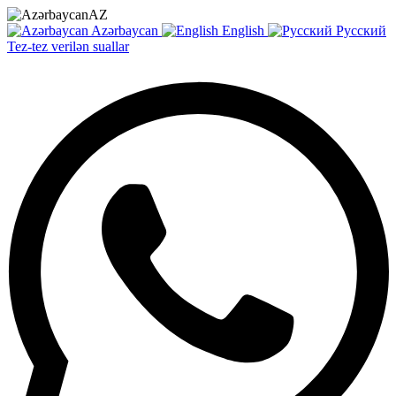
AZ
Azərbaycan
English
Русский
Tez-tez verilən suallar