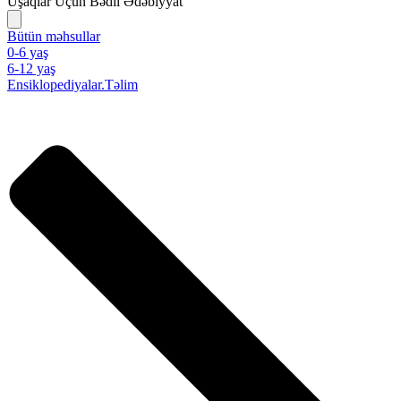
Uşaqlar Üçün Bədii Ədəbiyyat
Bütün məhsullar
0-6 yaş
6-12 yaş
Ensiklopediyalar.Təlim