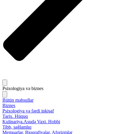
Psixologiya və biznes
Bütün məhsullar
Biznes
Psixologiya və fərdi inkişaf
Tarix. Hüquq
Kulinariya.Asudə Vaxt. Hobbi
Tibb, sağlamlıq
Memuarlar. Bioqrafiyalar. Aforizmlər