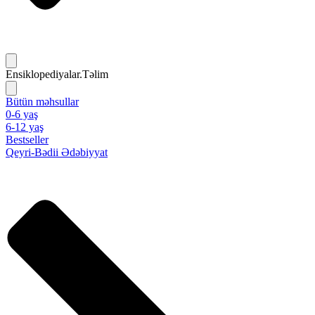
Ensiklopediyalar.Təlim
Bütün məhsullar
0-6 yaş
6-12 yaş
Bestseller
Qeyri-Bədii Ədəbiyyat