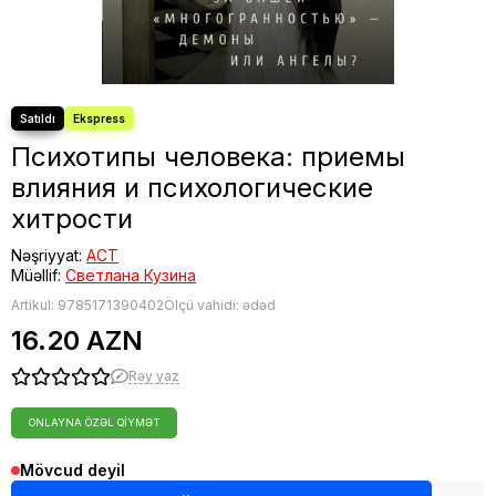
Fəlsəfə
Bestseller
Психотипы человека: приемы
влияния и психологические
хитрости
Nəşriyyat:
АСТ
Müəllif:
Светлана Кузина
Artikul:
9785171390402
Ölçü vahidi: ədəd
16.20 AZN
Rəy yaz
ONLAYNA ÖZƏL QIYMƏT
Mövcud deyil