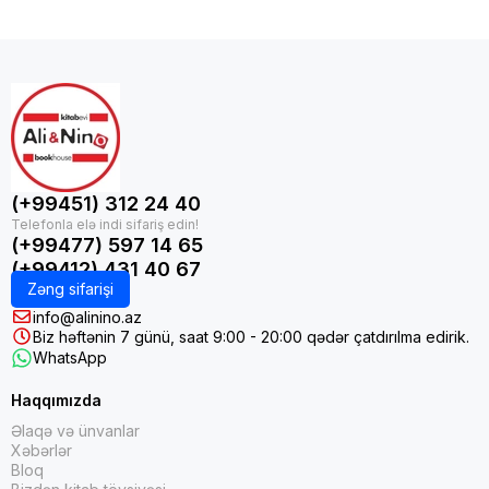
(+99451) 312 24 40
(+99477) 597 14 65
(+99412) 431 40 67
Zəng sifarişi
info@alinino.az
Biz həftənin 7 günü, saat 9:00 - 20:00 qədər çatdırılma edirik.
WhatsApp
Haqqımızda
Əlaqə və ünvanlar
Xəbərlər
Bloq