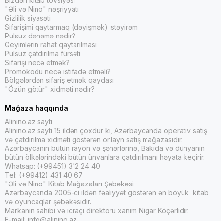
Bizdən kitab tövsiyəsi
"Əli və Nino" nəşriyyatı
Gizlilik siyasəti
Sifarişimi qaytarmaq (dəyişmək) istəyirəm
Pulsuz dənəmə nədir?
Geyimlərin rahat qaytarılması
Pulsuz çatdırılma fürsəti
Sifarişi necə etmək?
Promokodu necə istifadə etməli?
Bölgələrdən sifariş etmək qaydası
"Özün götür" xidməti nədir?
Mağaza haqqında
Alinino.az saytı
Alinino.az saytı 15 ildən çoxdur ki, Azərbaycanda operativ satış
və çatdırılma xidməti göstərən onlayn satış mağazasıdır.
Azərbaycanın bütün rayon və şəhərlərinə, Bakıda və dünyanın
bütün ölkələrindəki bütün ünvanlara çatdırılmanı həyata keçirir.
Whatsap: (+99451) 312 24 40
Tel: (+99412) 431 40 67
"Əli və Nino" Kitab Mağazaları Şəbəkəsi
Azərbaycanda 2005-ci ildən fəaliyyət göstərən ən böyük kitab
və oyuncaqlar şəbəkəsidir.
Markanın sahibi və icraçı direktoru xanım Nigar Köçərlidir.
E-mail:
info@alinino.az