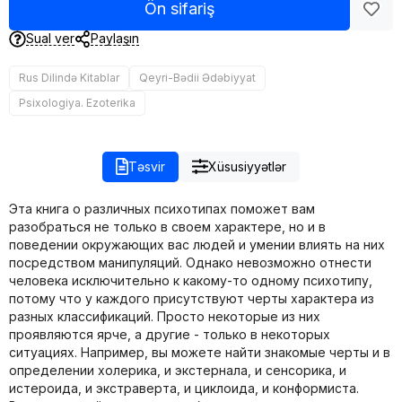
Ön sifariş
Sual ver
Paylaşın
Rus Dilində Kitablar
Qeyri-Bədii Ədəbiyyat
Psixologiya. Ezoterika
Təsvir
Xüsusiyyətlər
Эта книга о различных психотипах поможет вам
разобраться не только в своем характере, но и в
поведении окружающих вас людей и умении влиять на них
посредством манипуляций. Однако невозможно отнести
человека исключительно к какому-то одному психотипу,
потому что у каждого присутствуют черты характера из
разных классификаций. Просто некоторые из них
проявляются ярче, а другие - только в некоторых
ситуациях. Например, вы можете найти знакомые черты и в
определении холерика, и экстернала, и сенсорика, и
истероида, и экстраверта, и циклоида, и конформиста.