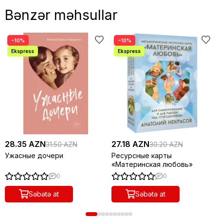
Bənzər məhsullar
−10%
−10%
28.35 AZN
27.18 AZN
31.50 AZN
30.20 AZN
Ужасные дочери
Ресурсные карты
«Материнская любовь»
0
0
Səbətə at
Səbətə at