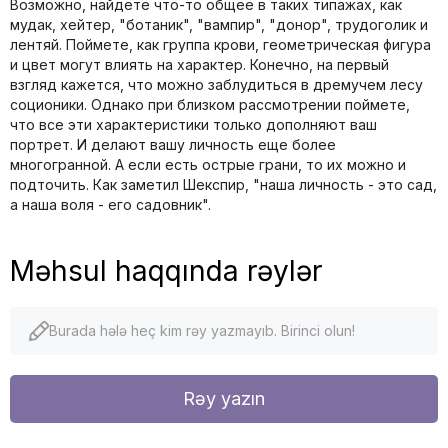
Возможно, найдете что-то общее в таких типажах, как
мудак, хейтер, "ботаник", "вампир", "донор", трудоголик и
лентяй. Поймете, как группа крови, геометрическая фигура
и цвет могут влиять на характер. Конечно, на первый
взгляд кажется, что можно заблудиться в дремучем лесу
соционики. Однако при близком рассмотрении поймете,
что все эти характеристики только дополняют ваш
портрет. И делают вашу личность еще более
многогранной. А если есть острые грани, то их можно и
подточить. Как заметил Шекспир, "наша личность - это сад,
а наша воля - его садовник".
Məhsul haqqında rəylər
Burada hələ heç kim rəy yazmayıb. Birinci olun!
Rəy yazın