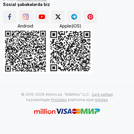
Sosial şəbəkələrdə biz
Android
Apple(iOS)
© 2010-2026 Alinino.az. "Ali&Nino" LLC .
Sayt xəritəsi
hazırlanmışdır
ProSales
platforma üçün
InSales