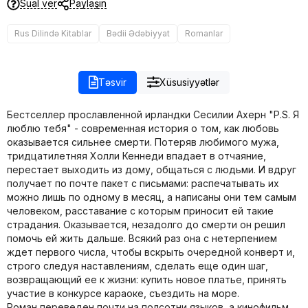
Sual ver
Paylaşın
Rus Dilində Kitablar
Bədii Ədəbiyyat
Romanlar
Təsvir
Xüsusiyyətlər
Бестселлер прославленной ирландки Сесилии Ахерн "P.S. Я
люблю тебя" - современная история о том, как любовь
оказывается сильнее смерти. Потеряв любимого мужа,
тридцатилетняя Холли Кеннеди впадает в отчаяние,
перестает выходить из дому, общаться с людьми. И вдруг
получает по почте пакет с письмами: распечатывать их
можно лишь по одному в месяц, а написаны они тем самым
человеком, расставание с которым приносит ей такие
страдания. Оказывается, незадолго до смерти он решил
помочь ей жить дальше. Всякий раз она с нетерпением
ждет первого числа, чтобы вскрыть очередной конверт и,
строго следуя наставлениям, сделать еще один шаг,
возвращающий ее к жизни: купить новое платье, принять
участие в конкурсе караоке, съездить на море.
Роман переведен почти на полсотни языков, а кинофильм