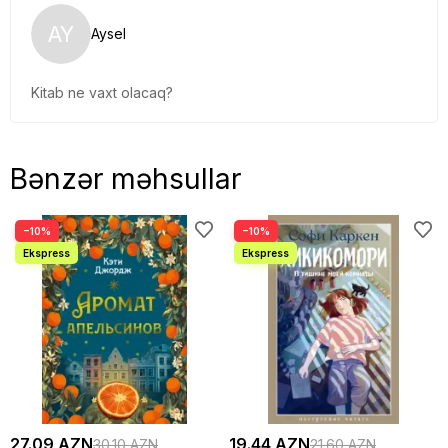
AY
Aysel
Kitab ne vaxt olacaq?
Bənzər məhsullar
−10%
−10%
27.09 AZN
19.44 AZN
30.10 AZN
21.60 AZN