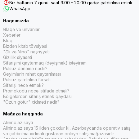
Biz həftənin 7 günü, saat 9:00 - 20:00 qədər çatdırılma edirik.
WhatsApp
Haqqımızda
Əlaqə və ünvanlar
Xəbərlər
Bloq
Bizdən kitab tövsiyəsi
"Əli və Nino" nəşriyyatı
Gizlilik siyasəti
Sifarişimi qaytarmaq (dəyişmək) istəyirəm
Pulsuz dənəmə nədir?
Geyimlərin rahat qaytarılması
Pulsuz çatdırılma fürsəti
Sifarişi necə etmək?
Promokodu necə istifadə etməli?
Bölgələrdən sifariş etmək qaydası
"Özün götür" xidməti nədir?
Mağaza haqqında
Alinino.az saytı
Alinino.az saytı 15 ildən çoxdur ki, Azərbaycanda operativ satış
və çatdırılma xidməti göstərən onlayn satış mağazasıdır.