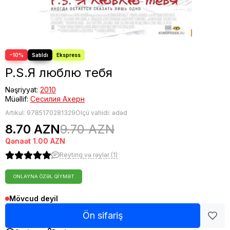
−10%
P.S.Я люблю тебя
Nəşriyyat:
2010
Müəllif:
Сесилия Ахерн
Artikul:
9785170281329
Ölçü vahidi: ədəd
8.70 AZN
9.70 AZN
Qənaət
1.00 AZN
Reytinq və rəylər (1)
ONLAYNA ÖZƏL QIYMƏT
Mövcud deyil
Ön sifariş