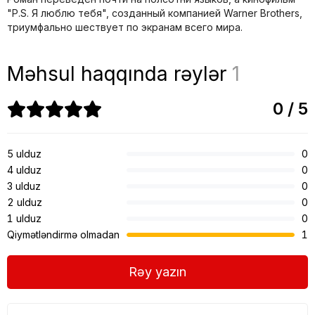
"P.S. Я люблю тебя", созданный компанией Warner Brothers,
триумфально шествует по экранам всего мира.
Məhsul haqqında rəylər
1
0 / 5
5 ulduz
0
4 ulduz
0
3 ulduz
0
2 ulduz
0
1 ulduz
0
Qiymətləndirmə olmadan
1
Rəy yazın