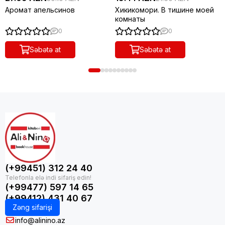
Аромат апельсинов
Хикикомори. В тишине моей
комнаты
0
0
Səbətə at
Səbətə at
(+99451) 312 24 40
(+99477) 597 14 65
(+99412) 431 40 67
Zəng sifarişi
info@alinino.az