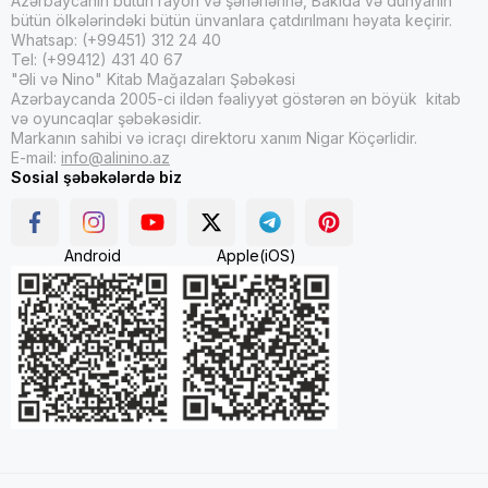
Azərbaycanın bütün rayon və şəhərlərinə, Bakıda və dünyanın
bütün ölkələrindəki bütün ünvanlara çatdırılmanı həyata keçirir.
Whatsap: (+99451) 312 24 40
Tel: (+99412) 431 40 67
"Əli və Nino" Kitab Mağazaları Şəbəkəsi
Azərbaycanda 2005-ci ildən fəaliyyət göstərən ən böyük kitab
və oyuncaqlar şəbəkəsidir.
Markanın sahibi və icraçı direktoru xanım Nigar Köçərlidir.
E-mail:
info@alinino.az
Sosial şəbəkələrdə biz
Android
Apple(iOS)