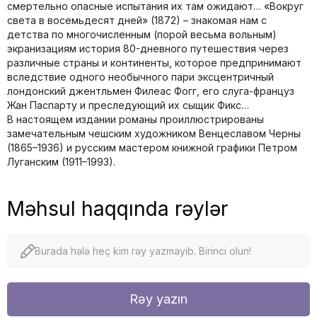
смертельно опасные испытания их там ожидают… «Вокруг
света в восемьдесят дней» (1872) – знакомая нам с
детства по многочисленным (порой весьма вольным)
экранизациям история 80-дневного путешествия через
различные страны и континенты, которое предпринимают
вследствие одного необычного пари эксцентричный
лондонский джентльмен Филеас Фогг, его слуга-француз
Жан Паспарту и преследующий их сыщик Фикс…
В настоящем издании романы проиллюстрированы
замечательным чешским художником Венцеславом Черны
(1865–1936) и русским мастером книжной графики Петром
Луганским (1911–1993).
Məhsul haqqında rəylər
Burada hələ heç kim rəy yazmayıb. Birinci olun!
Rəy yazın