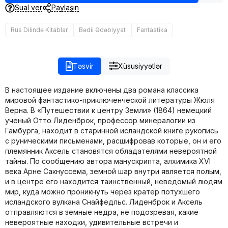
Sual ver
Paylaşın
Rus Dilində Kitablar
Bədii Ədəbiyyat
Fantastika
Təsvir
Xüsusiyyətlər
В настоящее издание включены два романа классика
мировой фантастико-приключенческой литературы Жюля
Верна. В «Путешествии к центру Земли» (1864) немецкий
ученый Отто Лиденброк, профессор минералогии из
Гамбурга, находит в старинной исландской книге рукопись
с руническими письменами, расшифровав которые, он и его
племянник Аксель становятся обладателями невероятной
тайны. По сообщению автора манускрипта, алхимика XVI
века Арне Сакнуссема, земной шар внутри является полым,
и в центре его находится таинственный, неведомый людям
мир, куда можно проникнуть через кратер потухшего
исландского вулкана Снайфедльс. Лиденброк и Аксель
отправляются в земные недра, не подозревая, какие
невероятные находки, удивительные встречи и