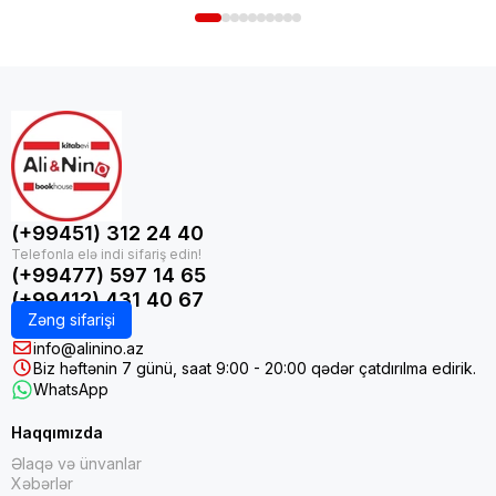
(+99451) 312 24 40
(+99477) 597 14 65
(+99412) 431 40 67
Zəng sifarişi
info@alinino.az
Biz həftənin 7 günü, saat 9:00 - 20:00 qədər çatdırılma edirik.
WhatsApp
Haqqımızda
Əlaqə və ünvanlar
Xəbərlər