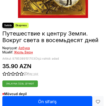
Путешествие к центру Земли.
Вокруг света в восемьдесят дней
Nəşriyyat:
Азбука
Müəllif:
Жюль Верн
Artikul:
9785389151703
Ölçü vahidi: ədəd
35.90 AZN
Rəy yaz
ONLAYNA ÖZƏL QIYMƏT
Mövcud deyil
Ön sifariş