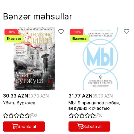
Bənzər məhsullar
−10%
−10%
30.33 AZN
31.77 AZN
33.70 AZN
35.30 AZN
Убить буржуев
МЫ: 9 принципов любви,
ведущих к счастью
0
0
Səbətə at
Səbətə at