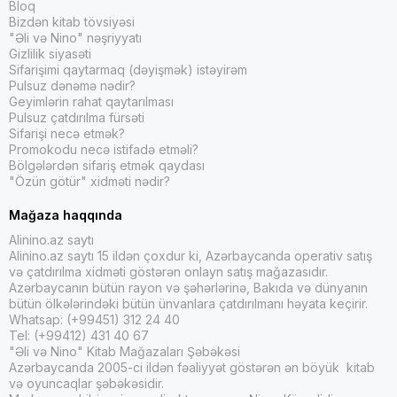
Bloq
Bizdən kitab tövsiyəsi
"Əli və Nino" nəşriyyatı
Gizlilik siyasəti
Sifarişimi qaytarmaq (dəyişmək) istəyirəm
Pulsuz dənəmə nədir?
Geyimlərin rahat qaytarılması
Pulsuz çatdırılma fürsəti
Sifarişi necə etmək?
Promokodu necə istifadə etməli?
Bölgələrdən sifariş etmək qaydası
"Özün götür" xidməti nədir?
Mağaza haqqında
Alinino.az saytı
Alinino.az saytı 15 ildən çoxdur ki, Azərbaycanda operativ satış
və çatdırılma xidməti göstərən onlayn satış mağazasıdır.
Azərbaycanın bütün rayon və şəhərlərinə, Bakıda və dünyanın
bütün ölkələrindəki bütün ünvanlara çatdırılmanı həyata keçirir.
Whatsap: (+99451) 312 24 40
Tel: (+99412) 431 40 67
"Əli və Nino" Kitab Mağazaları Şəbəkəsi
Azərbaycanda 2005-ci ildən fəaliyyət göstərən ən böyük kitab
və oyuncaqlar şəbəkəsidir.