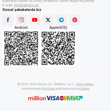
Markanın sahibi və icraçı direktoru xanım Nigar Köçərlidir.
E-mail:
info@alinino.az
Sosial şəbəkələrdə biz
Android
Apple(iOS)
© 2010-2026 Alinino.az. "Ali&Nino" LLC .
Sayt xəritəsi
hazırlanmışdır
ProSales
platforma üçün
InSales