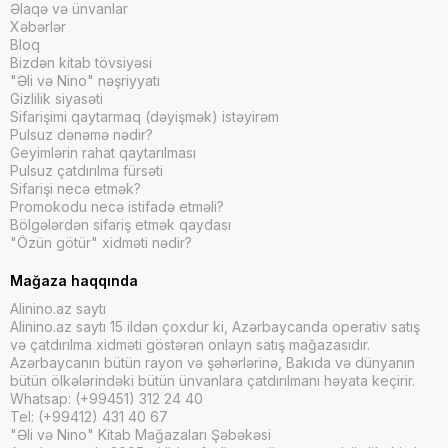
Əlaqə və ünvanlar
Xəbərlər
Bloq
Bizdən kitab tövsiyəsi
"Əli və Nino" nəşriyyatı
Gizlilik siyasəti
Sifarişimi qaytarmaq (dəyişmək) istəyirəm
Pulsuz dənəmə nədir?
Geyimlərin rahat qaytarılması
Pulsuz çatdırılma fürsəti
Sifarişi necə etmək?
Promokodu necə istifadə etməli?
Bölgələrdən sifariş etmək qaydası
"Özün götür" xidməti nədir?
Mağaza haqqında
Alinino.az saytı
Alinino.az saytı 15 ildən çoxdur ki, Azərbaycanda operativ satış
və çatdırılma xidməti göstərən onlayn satış mağazasıdır.
Azərbaycanın bütün rayon və şəhərlərinə, Bakıda və dünyanın
bütün ölkələrindəki bütün ünvanlara çatdırılmanı həyata keçirir.
Whatsap: (+99451) 312 24 40
Tel: (+99412) 431 40 67
"Əli və Nino" Kitab Mağazaları Şəbəkəsi