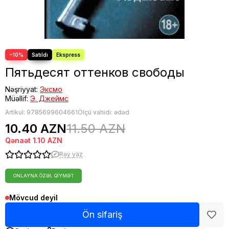
−10%
Пятьдесят оттенков свободы
Nəşriyyat:
Эксмо
Müəllif:
Э. Джеймс
Artikul:
9785699604661
Ölçü vahidi: ədəd
10.40 AZN
11.50 AZN
Qənaət
1.10 AZN
Rəy yaz
ONLAYNA ÖZƏL QIYMƏT
Mövcud deyil
Ön sifariş