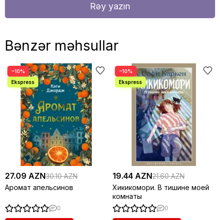
Rəy yazın
Bənzər məhsullar
−10%
−10%
27.09 AZN
19.44 AZN
30.10 AZN
21.60 AZN
Аромат апельсинов
Хикикомори. В тишине моей
комнаты
0
0