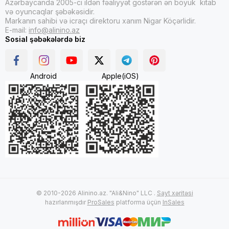
Azərbaycanda 2005-ci ildən fəaliyyət göstərən ən böyük kitab
və oyuncaqlar şəbəkəsidir.
Markanın sahibi və icraçı direktoru xanım Nigar Köçərlidir.
E-mail:
info@alinino.az
Sosial şəbəkələrdə biz
Android
Apple(iOS)
© 2010-2026 Alinino.az. "Ali&Nino" LLC .
Sayt xəritəsi
hazırlanmışdır
ProSales
platforma üçün
InSales