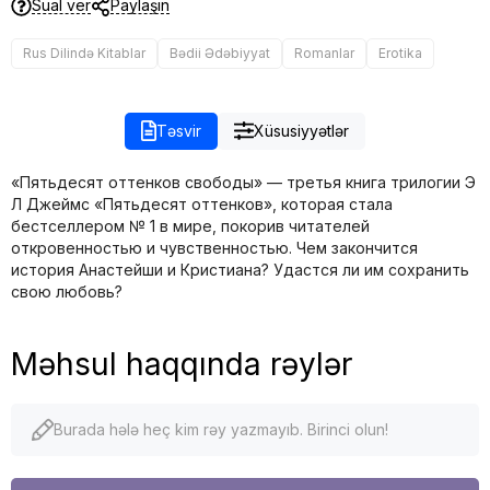
Sual ver
Paylaşın
Rus Dilində Kitablar
Bədii Ədəbiyyat
Romanlar
Erotika
Təsvir
Xüsusiyyətlər
«Пятьдесят оттенков свободы» — третья книга трилогии Э
Л Джеймс «Пятьдесят оттенков», которая стала
бестселлером № 1 в мире, покорив читателей
откровенностью и чувственностью. Чем закончится
история Анастейши и Кристиана? Удастся ли им сохранить
свою любовь?
Məhsul haqqında rəylər
Burada hələ heç kim rəy yazmayıb. Birinci olun!