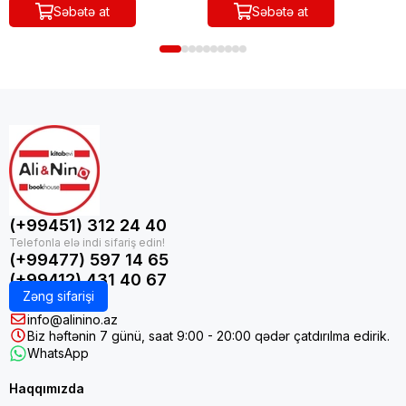
Səbətə at
Səbətə at
(+99451) 312 24 40
(+99477) 597 14 65
(+99412) 431 40 67
Zəng sifarişi
info@alinino.az
Biz həftənin 7 günü, saat 9:00 - 20:00 qədər çatdırılma edirik.
WhatsApp
Haqqımızda