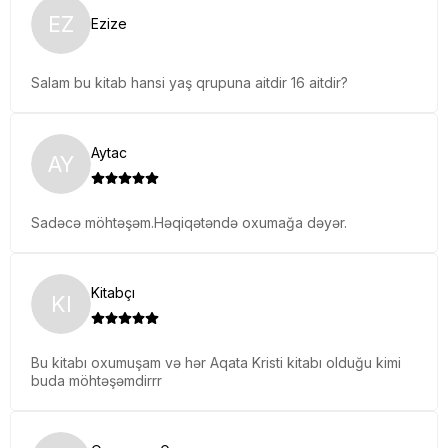
EZ
Ezize
Salam bu kitab hansi yaş qrupuna aitdir 16 aitdir?
Aytac
AY
Sadəcə möhtəşəm.Həqiqətəndə oxumağa dəyər.
Kitabçı
KI
Bu kitabı oxumuşam və hər Aqata Kristi kitabı olduğu kimi
buda möhtəşəmdirrr