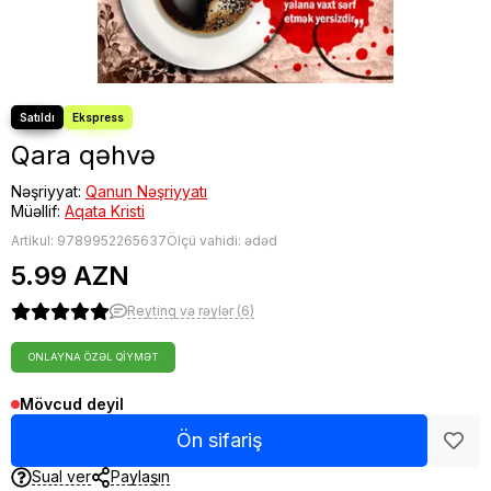
Qara qəhvə
Nəşriyyat:
Qanun Nəşriyyatı
Müəllif:
Aqata Kristi
Artikul:
9789952265637
Ölçü vahidi: ədəd
5.99 AZN
Reytinq və rəylər (6)
ONLAYNA ÖZƏL QIYMƏT
Mövcud deyil
Ön sifariş
Sual ver
Paylaşın