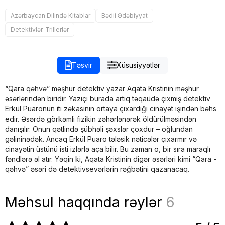
Azərbaycan Dilində Kitablar
Bədii Ədəbiyyat
Detektivlər. Trillerlər
Təsvir
Xüsusiyyətlər
“Qara qəhvə” məşhur detektiv yazar Aqata Kristinin məşhur
əsərlərindən biridir. Yazıçı burada artıq təqaüdə çıxmış detektiv
Erkül Puaronun iti zəkasının ortaya çıxardığı cinayət işindən bəhs
edir. Əsərdə görkəmli fizikin zəhərlənərək öldürülməsindən
danışılır. Onun qətlində şübhəli şəxslər çoxdur – oğlundan
gəlininədək. Ancaq Erkül Puaro tələsik nəticələr çıxarmır və
cinayətin üstünü isti izlərlə aça bilir. Bu zaman o, bir sıra maraqlı
fəndlərə əl atır. Yəqin ki, Aqata Kristinin digər əsərləri kimi “Qara ­
qəhvə” əsəri də detektivsevərlərin rəğbətini qazanacaq.
Məhsul haqqında rəylər
6