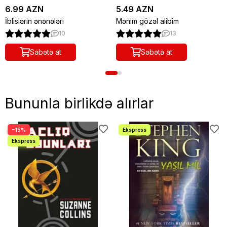
6.99 AZN
5.49 AZN
İblislərin ənənələri
Mənim gözəl alibim
10
13
Səbətə at
Səbətə at
Bununla birlikdə alırlar
−15%