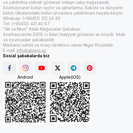
və çatdırılma xidməti göstərən onlayn satış mağazasıdır.
Azərbaycanın bütün rayon və şəhərlərinə, Bakıda və dünyanın
bütün ölkələrindəki bütün ünvanlara çatdırılmanı həyata keçirir.
Whatsap: (+99451) 312 24 40
Tel: (+99412) 431 40 67
"Əli və Nino" Kitab Mağazaları Şəbəkəsi
Azərbaycanda 2005-ci ildən fəaliyyət göstərən ən böyük kitab
və oyuncaqlar şəbəkəsidir.
Markanın sahibi və icraçı direktoru xanım Nigar Köçərlidir.
E-mail:
info@alinino.az
Sosial şəbəkələrdə biz
Android
Apple(iOS)