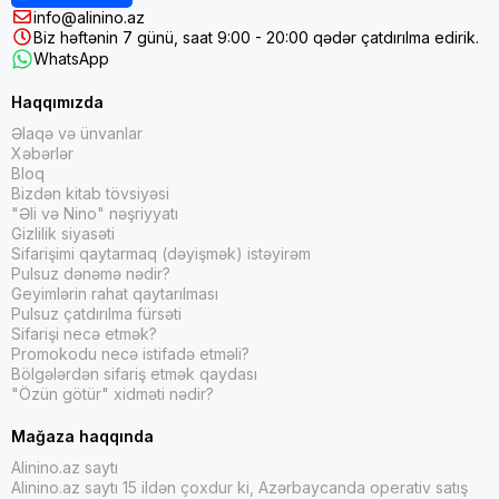
info@alinino.az
Biz həftənin 7 günü, saat 9:00 - 20:00 qədər çatdırılma edirik.
WhatsApp
Haqqımızda
Əlaqə və ünvanlar
Xəbərlər
Bloq
Bizdən kitab tövsiyəsi
"Əli və Nino" nəşriyyatı
Gizlilik siyasəti
Sifarişimi qaytarmaq (dəyişmək) istəyirəm
Pulsuz dənəmə nədir?
Geyimlərin rahat qaytarılması
Pulsuz çatdırılma fürsəti
Sifarişi necə etmək?
Promokodu necə istifadə etməli?
Bölgələrdən sifariş etmək qaydası
"Özün götür" xidməti nədir?
Mağaza haqqında
Alinino.az saytı
Alinino.az saytı 15 ildən çoxdur ki, Azərbaycanda operativ satış