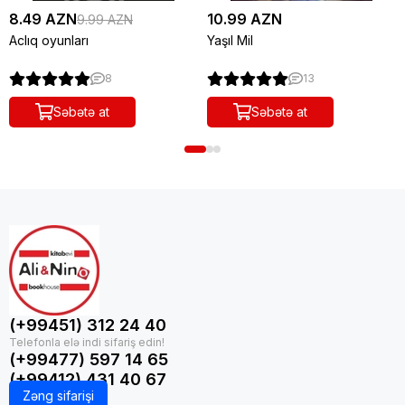
8.49 AZN
10.99 AZN
9.99 AZN
Aclıq oyunları
Yaşıl Mil
8
13
Səbətə at
Səbətə at
(+99451) 312 24 40
(+99477) 597 14 65
(+99412) 431 40 67
Zəng sifarişi