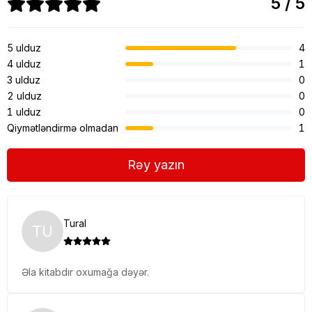
5 / 5
5 ulduz
4
4 ulduz
1
3 ulduz
0
2 ulduz
0
1 ulduz
0
Qiymətləndirmə olmadan
1
Rəy yazın
Tural
TU
Əla kitabdır oxumağa dəyər.