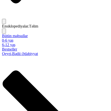
Ensiklopediyalar.Təlim
Bütün məhsullar
0-6 yaş
6-12 yaş
Bestseller
Qeyri-Bədii Ədəbiyyat