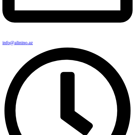
info@alinino.az