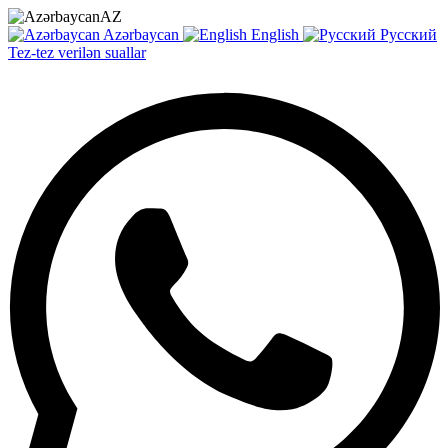
AZ
Azərbaycan
English
Русский
Tez-tez verilən suallar