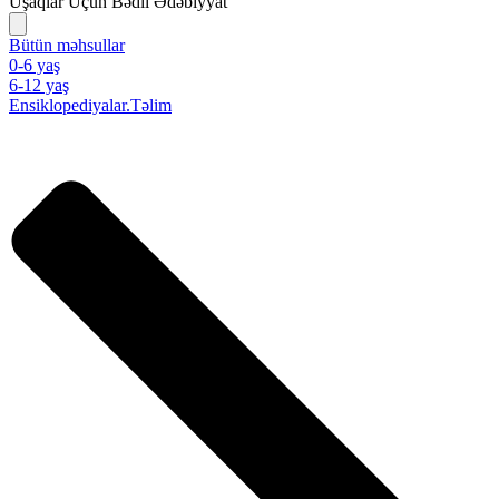
Uşaqlar Üçün Bədii Ədəbiyyat
Bütün məhsullar
0-6 yaş
6-12 yaş
Ensiklopediyalar.Təlim