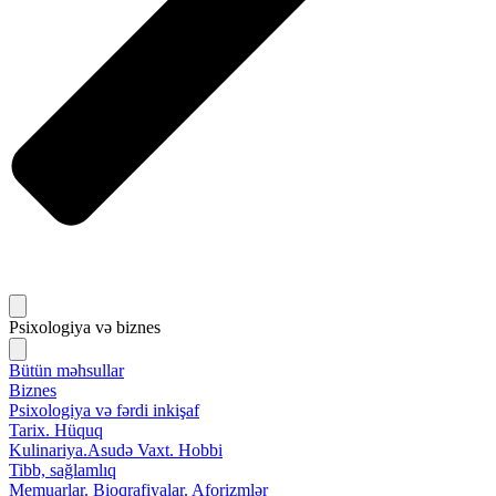
Psixologiya və biznes
Bütün məhsullar
Biznes
Psixologiya və fərdi inkişaf
Tarix. Hüquq
Kulinariya.Asudə Vaxt. Hobbi
Tibb, sağlamlıq
Memuarlar. Bioqrafiyalar. Aforizmlər