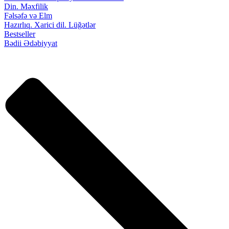
Din. Məxfilik
Fəlsəfə və Elm
Hazırlıq. Xarici dil. Lüğətlər
Bestseller
Bədii Ədəbiyyat