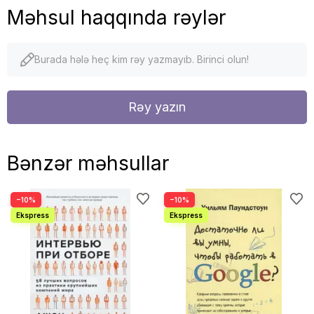
Məhsul haqqında rəylər
Burada hələ heç kim rəy yazmayıb. Birinci olun!
Rəy yazın
Bənzər məhsullar
−10%
−10%