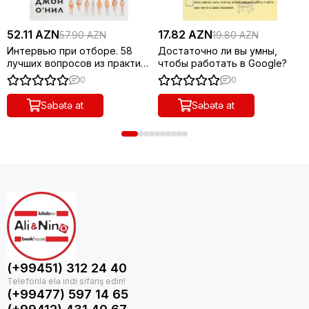
52.11 AZN
17.82 AZN
57.90 AZN
19.80 AZN
Интервью при отборе. 58
Достаточно ли вы умны,
лучших вопросов из практики
чтобы работать в Google?
крупнейших компаний мира
0
0
Səbətə at
Səbətə at
(+99451) 312 24 40
(+99477) 597 14 65