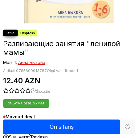
Fəlsəfə
Bestseller
Развивающие занятия "ленивой
мамы"
Müəllif:
Анна Быкова
Artikul:
9785699913787
Ölçü vahidi: ədəd
12.40 AZN
Rəy yaz
ONLAYNA ÖZƏL QIYMƏT
Mövcud deyil
Ön sifariş
Sual ver
Paylaşın