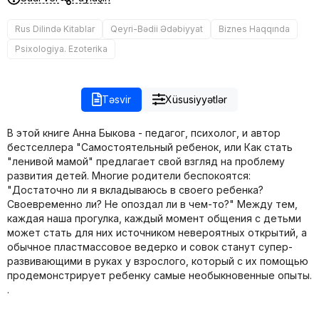
Rus Dilində Kitablar
Qeyri-Bədii Ədəbiyyat
Biznes Haqqında
Psixologiya. Ezoterika
Təsvir
Xüsusiyyətlər
В этой книге Анна Быкова - педагог, психолог, и автор
бестселлера "Самостоятельный ребенок, или Как стать
"ленивой мамой" предлагает свой взгляд на проблему
развития детей. Многие родители беспокоятся:
"Достаточно ли я вкладываюсь в своего ребенка?
Своевременно ли? Не опоздал ли в чем-то?" Между тем,
каждая наша прогулка, каждый момент общения с детьми
может стать для них источником невероятных открытий, а
обычное пластмассовое ведерко и совок станут супер-
развивающими в руках у взрослого, который с их помощью
продемонстрирует ребенку самые необыкновенные опыты.
.