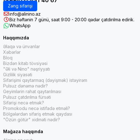
(+99412) 431 40 67
Zəng sifarişi
info@alinino.az
Biz həftənin 7 günü, saat 9:00 - 20:00 qədər çatdırılma edirik.
WhatsApp
Haqqımızda
Əlaqə və ünvanlar
Xəbərlər
Bloq
Bizdən kitab tövsiyəsi
"Əli və Nino" nəşriyyatı
Gizlilik siyasəti
Sifarişimi qaytarmaq (dəyişmək) istəyirəm
Pulsuz dənəmə nədir?
Geyimlərin rahat qaytarılması
Pulsuz çatdırılma fürsəti
Sifarişi necə etmək?
Promokodu necə istifadə etməli?
Bölgələrdən sifariş etmək qaydası
"Özün götür" xidməti nədir?
Mağaza haqqında