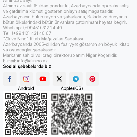
Alinino.az saytı
Alinino.az saytı 15 ildən çoxdur ki, Azərbaycanda operativ satış
və çatdırılma xidməti göstərən onlayn satış mağazasıdır.
Azərbaycanın bütün rayon və şəhərlərinə, Bakıda və dünyanın
bütün ölkələrindəki bütün ünvanlara çatdırılmanı həyata keçirir.
Whatsap: (+99451) 312 24 40
Tel: (+99412) 431 40 67
"Əli və Nino" Kitab Mağazaları Şəbəkəsi
Azərbaycanda 2005-ci ildən fəaliyyət göstərən ən böyük kitab
və oyuncaqlar şəbəkəsidir.
Markanın sahibi və icraçı direktoru xanım Nigar Köçərlidir.
E-mail:
info@alinino.az
Sosial şəbəkələrdə biz
Android
Apple(iOS)