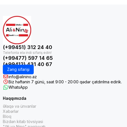
(+99451) 312 24 40
(+99477) 597 14 65
(+99412) 431 40 67
Zəng sifarişi
info@alinino.az
Biz həftənin 7 günü, saat 9:00 - 20:00 qədər çatdırılma edirik.
WhatsApp
Haqqımızda
Əlaqə və ünvanlar
Xəbərlər
Bloq
Bizdən kitab tövsiyəsi
"Əli və Nino" nəşriyyatı