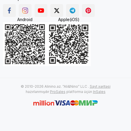
Android
Apple(iOS)
© 2010-2026 Alinino.az. "Ali&Nino" LLC .
Sayt xəritəsi
hazırlanmışdır
ProSales
platforma üçün
InSales