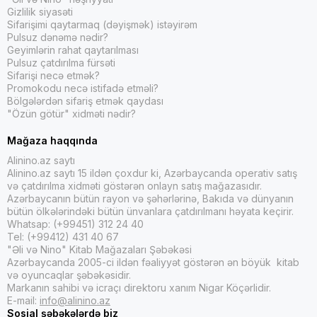
Gizlilik siyasəti
Sifarişimi qaytarmaq (dəyişmək) istəyirəm
Pulsuz dənəmə nədir?
Geyimlərin rahat qaytarılması
Pulsuz çatdırılma fürsəti
Sifarişi necə etmək?
Promokodu necə istifadə etməli?
Bölgələrdən sifariş etmək qaydası
"Özün götür" xidməti nədir?
Mağaza haqqında
Alinino.az saytı
Alinino.az saytı 15 ildən çoxdur ki, Azərbaycanda operativ satış
və çatdırılma xidməti göstərən onlayn satış mağazasıdır.
Azərbaycanın bütün rayon və şəhərlərinə, Bakıda və dünyanın
bütün ölkələrindəki bütün ünvanlara çatdırılmanı həyata keçirir.
Whatsap: (+99451) 312 24 40
Tel: (+99412) 431 40 67
"Əli və Nino" Kitab Mağazaları Şəbəkəsi
Azərbaycanda 2005-ci ildən fəaliyyət göstərən ən böyük kitab
və oyuncaqlar şəbəkəsidir.
Markanın sahibi və icraçı direktoru xanım Nigar Köçərlidir.
E-mail:
info@alinino.az
Sosial şəbəkələrdə biz