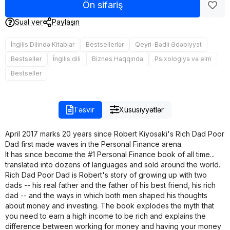
Ön sifariş
Sual ver
Paylaşın
İngilis Dilində Kitablar
Bestsellerlər
Qeyri-Bədii Ədəbiyyat
Bestseller
İngilis dili
Biznes Haqqında
Psixologiya və elm
Bestseller
Təsvir
Xüsusiyyətlər
April 2017 marks 20 years since Robert Kiyosaki's Rich Dad Poor
Dad first made waves in the Personal Finance arena.
It has since become the #1 Personal Finance book of all time...
translated into dozens of languages and sold around the world.
Rich Dad Poor Dad is Robert's story of growing up with two
dads -- his real father and the father of his best friend, his rich
dad -- and the ways in which both men shaped his thoughts
about money and investing. The book explodes the myth that
you need to earn a high income to be rich and explains the
difference between working for money and having your money