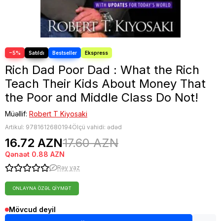
−5%
Rich Dad Poor Dad : What the Rich
Teach Their Kids About Money That
the Poor and Middle Class Do Not!
Müəllif:
Robert T Kiyosaki
Artikul:
9781612680194
Ölçü vahidi: ədəd
16.72 AZN
17.60 AZN
Qənaət
0.88 AZN
Rəy yaz
ONLAYNA ÖZƏL QIYMƏT
Mövcud deyil