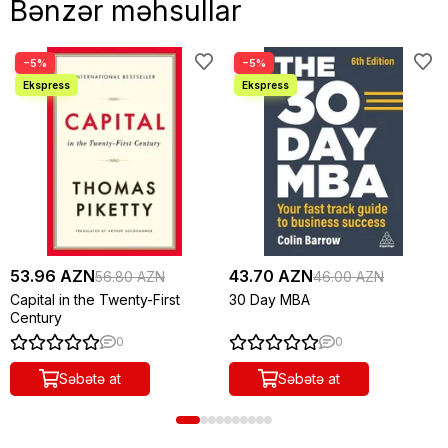
Bənzər məhsullar
−5%
−5%
53.96 AZN
43.70 AZN
56.80 AZN
46.00 AZN
Capital in the Twenty-First
30 Day MBA
Century
0
0
Səbətə at
Səbətə at