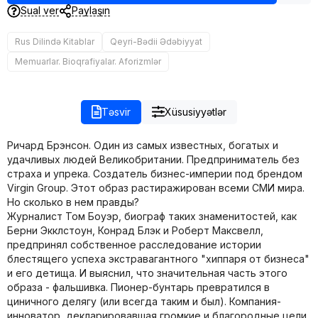
Sual ver
Paylaşın
Rus Dilində Kitablar
Qeyri-Bədii Ədəbiyyat
Memuarlar. Bioqrafiyalar. Aforizmlər
Təsvir
Xüsusiyyətlər
Ричард Брэнсон. Один из самых известных, богатых и
удачливых людей Великобритании. Предприниматель без
страха и упрека. Создатель бизнес-империи под брендом
Virgin Group. Этот образ растиражирован всеми СМИ мира.
Но сколько в нем правды?
Журналист Том Боуэр, биограф таких знаменитостей, как
Берни Экклстоун, Конрад Блэк и Роберт Максвелл,
предпринял собственное расследование истории
блестящего успеха экстравагантного "хиппаря от бизнеса"
и его детища. И выяснил, что значительная часть этого
образа - фальшивка. Пионер-бунтарь превратился в
циничного делягу (или всегда таким и был). Компания-
инноватор, декларировавшая громкие и благородные цели