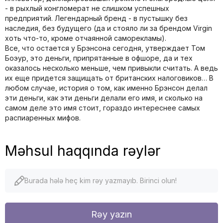
- в рыхлый конгломерат не слишком успешных
предприятий. Легендарный бренд - в пустышку без
наследия, без будущего (да и стояло ли за брендом Virgin
хоть что-то, кроме отчаянной саморекламы).
Все, что остается у Брэнсона сегодня, утверждает Том
Боэур, это деньги, припрятанные в офшоре, да и тех
оказалось несколько меньше, чем привыкли считать. А ведь
их еще придется защищать от британских налоговиков… В
любом случае, история о том, как именно Брэнсон делал
эти деньги, как эти деньги делали его имя, и сколько на
самом деле это имя стоит, гораздо интереснее самых
распиаренных мифов.
Məhsul haqqında rəylər
Burada hələ heç kim rəy yazmayıb. Birinci olun!
Rəy yazın