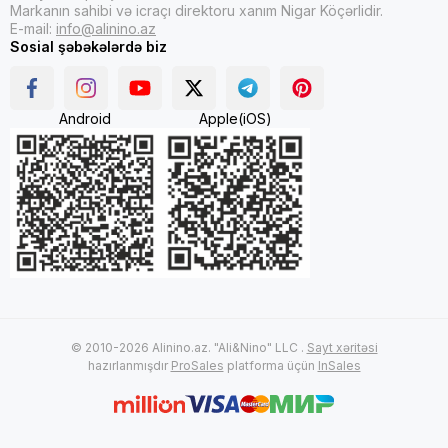
Markanın sahibi və icraçı direktoru xanım Nigar Köçərlidir.
E-mail:
info@alinino.az
Sosial şəbəkələrdə biz
Android
Apple(iOS)
© 2010-2026 Alinino.az. "Ali&Nino" LLC .
Sayt xəritəsi
hazırlanmışdır
ProSales
platforma üçün
InSales