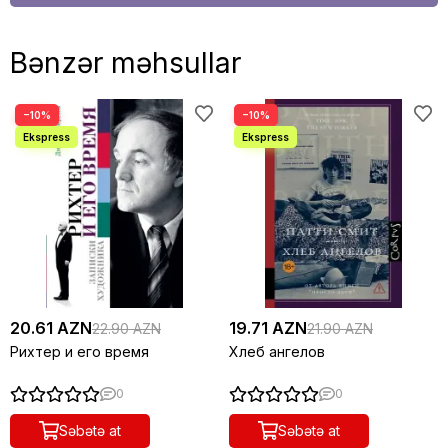
Bənzər məhsullar
−10%
−10%
20.61 AZN
19.71 AZN
22.90 AZN
21.90 AZN
Рихтер и его время
Хлеб ангелов
0
0
Səbətə at
Səbətə at