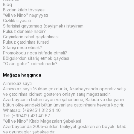
Bloq
Bizdən kitab tövsiyəsi
"Əli və Nino" nəşriyyatı
Gizlilik siyasəti
Sifarişimi qaytarmaq (dəyişmək) istəyirəm
Pulsuz dənəmə nədir?
Geyimlərin rahat qaytarılması
Pulsuz çatdırılma fürsəti
Sifarişi necə etmək?
Promokodu necə istifadə etməli?
Bölgələrdən sifariş etmək qaydası
"Özün götür" xidməti nədir?
Mağaza haqqında
Alinino.az saytı
Alinino.az saytı 15 ildən çoxdur ki, Azərbaycanda operativ satış
və çatdırılma xidməti göstərən onlayn satış mağazasıdır.
Azərbaycanın bütün rayon və şəhərlərinə, Bakıda və dünyanın
bütün ölkələrindəki bütün ünvanlara çatdırılmanı həyata keçirir.
Whatsap: (+99451) 312 24 40
Tel: (+99412) 431 40 67
"Əli və Nino" Kitab Mağazaları Şəbəkəsi
Azərbaycanda 2005-ci ildən fəaliyyət göstərən ən böyük kitab
və oyuncaqlar şəbəkəsidir.