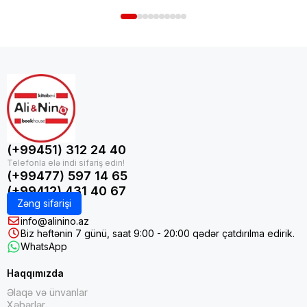
(+99451) 312 24 40
(+99477) 597 14 65
(+99412) 431 40 67
Zəng sifarişi
info@alinino.az
Biz həftənin 7 günü, saat 9:00 - 20:00 qədər çatdırılma edirik.
WhatsApp
Haqqımızda
Əlaqə və ünvanlar
Xəbərlər