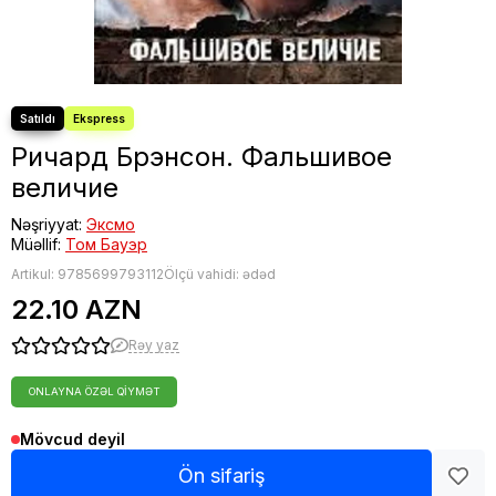
Fəlsəfə
Bestseller
Ричард Брэнсон. Фальшивое
величие
Nəşriyyat:
Эксмо
Müəllif:
Том Бауэр
Artikul:
9785699793112
Ölçü vahidi: ədəd
22.10 AZN
Rəy yaz
ONLAYNA ÖZƏL QIYMƏT
Mövcud deyil
Ön sifariş