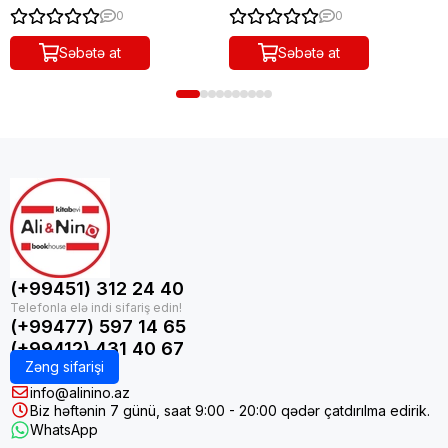
0
0
Səbətə at
Səbətə at
(+99451) 312 24 40
(+99477) 597 14 65
(+99412) 431 40 67
Zəng sifarişi
info@alinino.az
Biz həftənin 7 günü, saat 9:00 - 20:00 qədər çatdırılma edirik.
WhatsApp