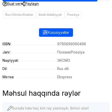
Sual ver
Paylaşın
Rus Dilində Kitablar
Bədii Ədəbiyyat
Poeziya
Xüsusiyyətlər
ISBN:
9785699390496
Janr:
Поэзия/Poeziya
Nəşriyyat:
ЭКСМО
Dil:
Rus dili
Метка:
Ekspress
Məhsul haqqında rəylər
Burada hələ heç kim rəy yazmayıb. Birinci olun!