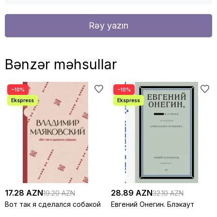
Rəy yazın
Bənzər məhsullar
−10%
−10%
17.28 AZN
28.89 AZN
19.20 AZN
32.10 AZN
Вот так я сделался собакой
Евгений Онегин. Блэкаут