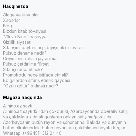
Haqqımızda
Əlaqə və ünvanlar
Xəbərlər
Bloq
Bizdən kitab tövsiyəsi
"Əli və Nino" nəşriyyatı
Gizlilik siyasəti
Sifarişimi qaytarmaq (dəyişmək) istəyirəm
Pulsuz dənəmə nədir?
Geyimlərin rahat qaytarılması
Pulsuz çatdırılma fürsəti
Sifarişi necə etmək?
Promokodu necə istifadə etməli?
Bölgələrdən sifariş etmək qaydası
"Özün götür" xidməti nədir?
Mağaza haqqında
Alinino.az saytı
Alinino.az saytı 15 ildən çoxdur ki, Azərbaycanda operativ satış
və çatdırılma xidməti göstərən onlayn satış mağazasıdır.
Azərbaycanın bütün rayon və şəhərlərinə, Bakıda və dünyanın
bütün ölkələrindəki bütün ünvanlara çatdırılmanı həyata keçirir.
Whatsap: (+99451) 312 24 40