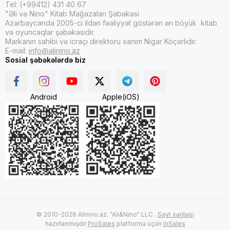
Tel: (+99412) 431 40 67
"Əli və Nino" Kitab Mağazaları Şəbəkəsi
Azərbaycanda 2005-ci ildən fəaliyyət göstərən ən böyük kitab
və oyuncaqlar şəbəkəsidir.
Markanın sahibi və icraçı direktoru xanım Nigar Köçərlidir.
E-mail:
info@alinino.az
Sosial şəbəkələrdə biz
Android
Apple(iOS)
© 2010-2026 Alinino.az. "Ali&Nino" LLC .
Sayt xəritəsi
hazırlanmışdır
ProSales
platforma üçün
InSales