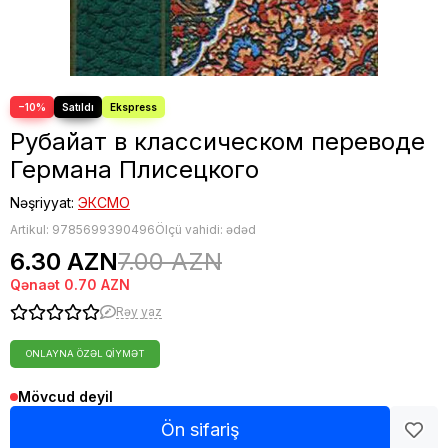
−10%
Рубайат в классическом переводе
Германа Плисецкого
Nəşriyyat:
ЭКСМО
Artikul:
9785699390496
Ölçü vahidi: ədəd
6.30 AZN
7.00 AZN
Qənaət
0.70 AZN
Rəy yaz
ONLAYNA ÖZƏL QIYMƏT
Mövcud deyil
Ön sifariş