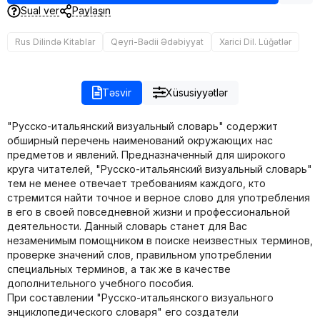
Sual ver
Paylaşın
Rus Dilində Kitablar
Qeyri-Bədii Ədəbiyyat
Xarici Dil. Lüğətlər
Təsvir
Xüsusiyyətlər
"Русско-итальянский визуальный словарь" содержит
обширный перечень наименований окружающих нас
предметов и явлений. Предназначенный для широкого
круга читателей, "Русско-итальянский визуальный словарь"
тем не менее отвечает требованиям каждого, кто
стремится найти точное и верное слово для употребления
в его в своей повседневной жизни и профессиональной
деятельности. Данный словарь станет для Вас
незаменимым помощником в поиске неизвестных терминов,
проверке значений слов, правильном употреблении
специальных терминов, а так же в качестве
дополнительного учебного пособия.
При составлении "Русско-итальянского визуального
энциклопедического словаря" его создатели