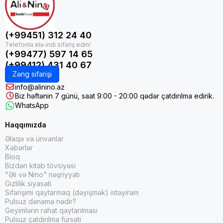
(+99451) 312 24 40
(+99477) 597 14 65
(+99412) 431 40 67
Zəng sifarişi
info@alinino.az
Biz həftənin 7 günü, saat 9:00 - 20:00 qədər çatdırılma edirik.
WhatsApp
Haqqımızda
Əlaqə və ünvanlar
Xəbərlər
Bloq
Bizdən kitab tövsiyəsi
"Əli və Nino" nəşriyyatı
Gizlilik siyasəti
Sifarişimi qaytarmaq (dəyişmək) istəyirəm
Pulsuz dənəmə nədir?
Geyimlərin rahat qaytarılması
Pulsuz çatdırılma fürsəti