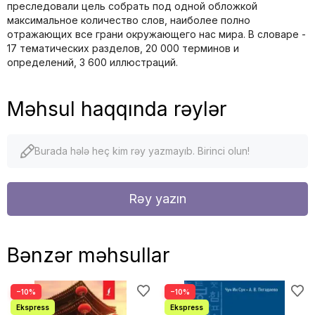
преследовали цель собрать под одной обложкой
максимальное количество слов, наиболее полно
отражающих все грани окружающего нас мира. В словаре -
17 тематических разделов, 20 000 терминов и
определений, 3 600 иллюстраций.
Məhsul haqqında rəylər
Burada hələ heç kim rəy yazmayıb. Birinci olun!
Rəy yazın
Bənzər məhsullar
−10%
−10%