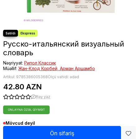
Fəlsəfə
Bestseller
Русско-итальянский визуальный
словарь
Nəşriyyat:
Рипол Классик
Müəllif:
Жан-Клод Корбей, Арман Аршамбо
Artikul:
9785386005368
Ölçü vahidi: ədəd
42.80 AZN
Rəy yaz
ONLAYNA ÖZƏL QIYMƏT
Mövcud deyil
Ön sifariş