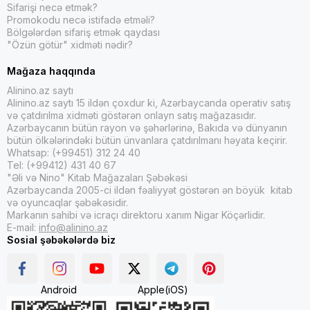
Sifarişi necə etmək?
Promokodu necə istifadə etməli?
Bölgələrdən sifariş etmək qaydası
"Özün götür" xidməti nədir?
Mağaza haqqında
Alinino.az saytı
Alinino.az saytı 15 ildən çoxdur ki, Azərbaycanda operativ satış
və çatdırılma xidməti göstərən onlayn satış mağazasıdır.
Azərbaycanın bütün rayon və şəhərlərinə, Bakıda və dünyanın
bütün ölkələrindəki bütün ünvanlara çatdırılmanı həyata keçirir.
Whatsap: (+99451) 312 24 40
Tel: (+99412) 431 40 67
"Əli və Nino" Kitab Mağazaları Şəbəkəsi
Azərbaycanda 2005-ci ildən fəaliyyət göstərən ən böyük kitab
və oyuncaqlar şəbəkəsidir.
Markanın sahibi və icraçı direktoru xanım Nigar Köçərlidir.
E-mail:
info@alinino.az
Sosial şəbəkələrdə biz
Android
Apple(iOS)