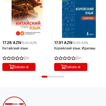
17.28 AZN
17.91 AZN
19.20 AZN
19.90 AZN
Китайский язык
Корейский язык. Идиомы
0
0
Səbətə at
Səbətə at