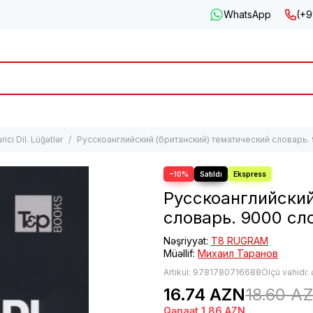
WhatsApp
(+9
rici Dil. Lüğətlər
Русскоанглийский (британский) тематический словарь.
−10%
Русскоанглийский
словарь. 9000 сл
Nəşriyyat:
Т8 RUGRAM
Müəllif:
Михаил Таранов
Artikul:
9781780716688
Ölçü vahidi:
16.74 AZN
18.60 A
Qənaət
1.86 AZN