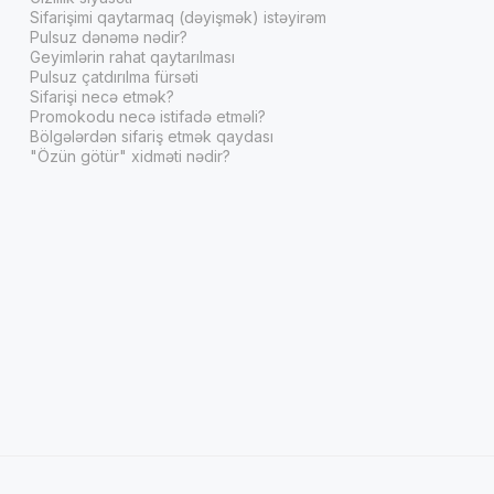
Sifarişimi qaytarmaq (dəyişmək) istəyirəm
Pulsuz dənəmə nədir?
Geyimlərin rahat qaytarılması
Pulsuz çatdırılma fürsəti
Sifarişi necə etmək?
Promokodu necə istifadə etməli?
Bölgələrdən sifariş etmək qaydası
"Özün götür" xidməti nədir?