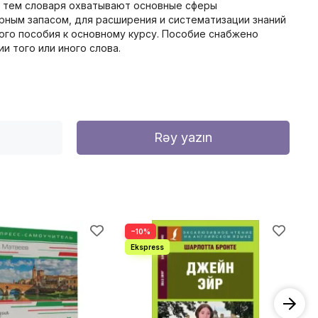
7 тем словаря охватывают основные сферы
арным запасом, для расширения и систематизации знаний
ного пособия к основному курсу. Пособие снабжено
и того или иного слова.
Rəy yazın
−10%
−