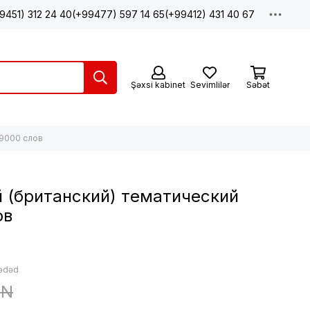
9451) 312 24 40
(+99477) 597 14 65
(+99412) 431 40 67
Şəxsi kabinet
Sevimlilər
Səbət
 9000 слов
 (британский) тематический
ов
 ədəd
ZN