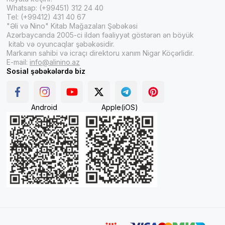
Whatsap: (+99451) 312 24 40
Tel: (+99412) 431 40 67
"Əli və Nino" Kitab Mağazaları Şəbəkəsi
Azərbaycanda 2005-ci ildən fəaliyyət göstərən ən böyük
kitab və oyuncaqlar şəbəkəsidir.
Markanın sahibi və icraçı direktoru xanım Nigar Köçərlidir.
E-mail:
info@alinino.az
Sosial şəbəkələrdə biz
Android
Apple(iOS)