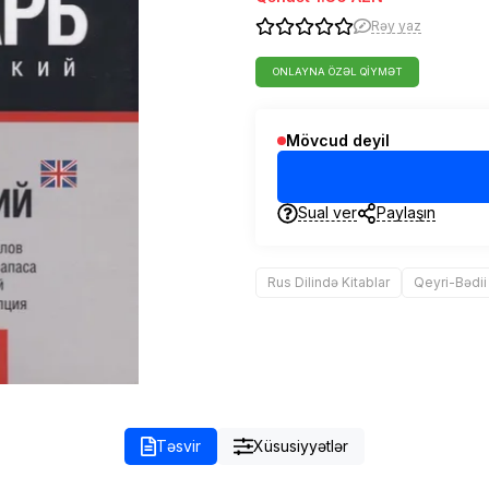
Rəy yaz
ONLAYNA ÖZƏL QIYMƏT
Mövcud deyil
Sual ver
Paylaşın
Rus Dilində Kitablar
Qeyri-Bədii
Təsvir
Xüsusiyyətlər