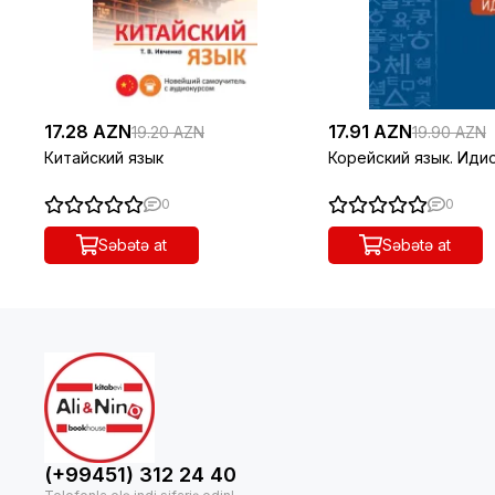
17.28 AZN
17.91 AZN
19.20 AZN
19.90 AZN
Китайский язык
Корейский язык. Иди
0
0
Səbətə at
Səbətə at
(+99451) 312 24 40