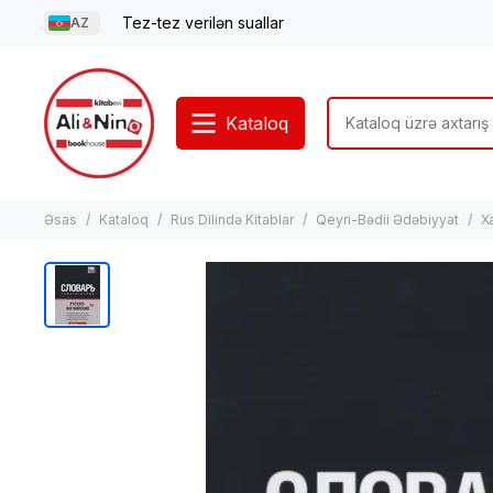
Tez-tez verilən suallar
AZ
Kataloq
Əsas
Kataloq
Rus Dilində Kitablar
Qeyri-Bədii Ədəbiyyat
Xa