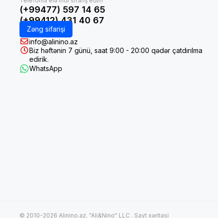
(+99477) 597 14 65
(+99412) 431 40 67
Zəng sifarişi
info@alinino.az
Biz həftənin 7 günü, saat 9:00 - 20:00 qədər çatdırılma
edirik.
WhatsApp
© 2010-2026 Alinino.az. "Ali&Nino" LLC .
Sayt xəritəsi