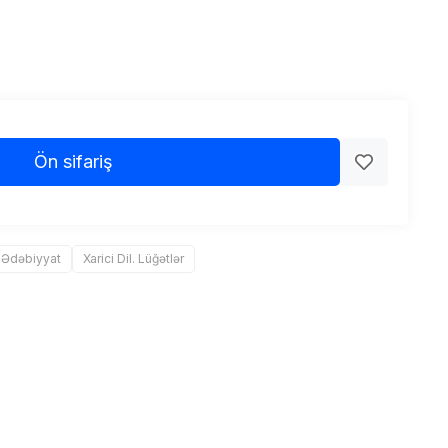
Ön sifariş
 Ədəbiyyat
Xarici Dil. Lüğətlər