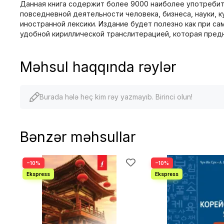
Данная книга содержит более 9000 наиболее употребит
повседневной деятельности человека, бизнеса, науки, 
иностранной лексики. Издание будет полезно как при са
удобной кириллической транслитерацией, которая предн
Məhsul haqqında rəylər
Burada hələ heç kim rəy yazmayıb. Birinci olun!
Bənzər məhsullar
−10%
−10%