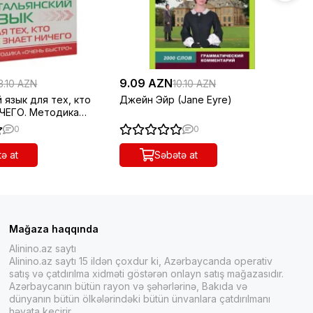
9.09 AZN
2.
3.10 AZN
10.10 AZN
 язык для тех, кто
Джейн Эйр (Jane Eyre)
30
ИЧЕГО. Методика
сл
тро"
яз
0
0
ə at
Səbətə at
Mağaza haqqında
Alinino.az saytı
Alinino.az saytı 15 ildən çoxdur ki, Azərbaycanda operativ
satış və çatdırılma xidməti göstərən onlayn satış mağazasıdır.
Azərbaycanın bütün rayon və şəhərlərinə, Bakıda və
dünyanın bütün ölkələrindəki bütün ünvanlara çatdırılmanı
həyata keçirir.