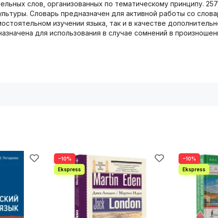
ельных слов, организованных по тематическому принципу. 25
культуры. Словарь предназначен для активной работы со слов
мостоятельном изучении языка, так и в качестве дополнитель
азначена для использования в случае сомнений в произношени
−10%
−10%