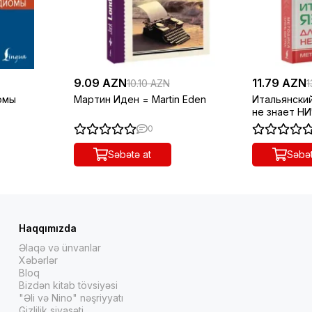
9.09 AZN
11.79 AZN
10.10 AZN
1
омы
Мартин Иден = Martin Eden
Итальянский
не знает Н
"Очень быс
0
Səbətə at
Səbət
Haqqımızda
Əlaqə və ünvanlar
Xəbərlər
Bloq
Bizdən kitab tövsiyəsi
"Əli və Nino" nəşriyyatı
Gizlilik siyasəti