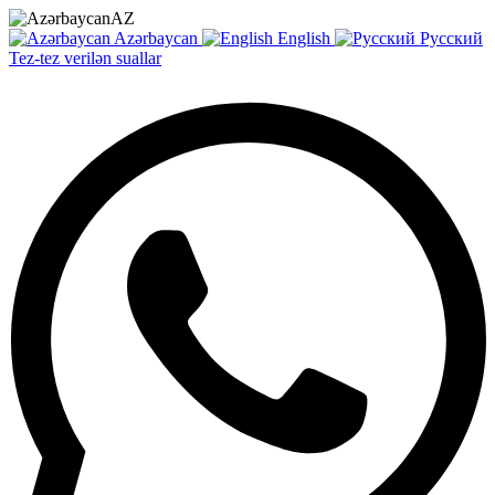
AZ
Azərbaycan
English
Русский
Tez-tez verilən suallar