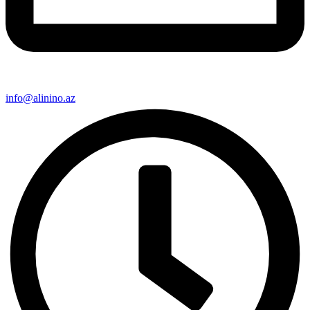
info@alinino.az