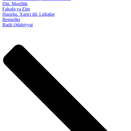
Din. Məxfilik
Fəlsəfə və Elm
Hazırlıq. Xarici dil. Lüğətlər
Bestseller
Bədii Ədəbiyyat