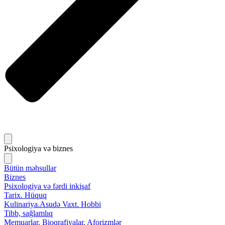
Psixologiya və biznes
Bütün məhsullar
Biznes
Psixologiya və fərdi inkişaf
Tarix. Hüquq
Kulinariya.Asudə Vaxt. Hobbi
Tibb, sağlamlıq
Memuarlar. Bioqrafiyalar. Aforizmlər