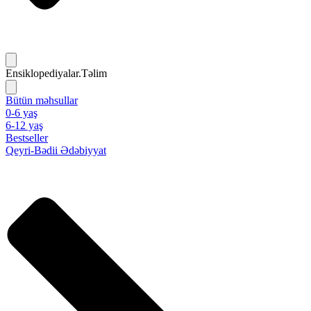
Ensiklopediyalar.Təlim
Bütün məhsullar
0-6 yaş
6-12 yaş
Bestseller
Qeyri-Bədii Ədəbiyyat