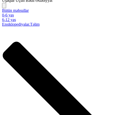
Uşaqlar Üçün Bədii Ədəbiyyat
Bütün məhsullar
0-6 yaş
6-12 yaş
Ensiklopediyalar.Təlim