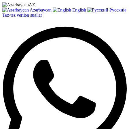
AZ
Azərbaycan
English
Русский
Tez-tez verilən suallar