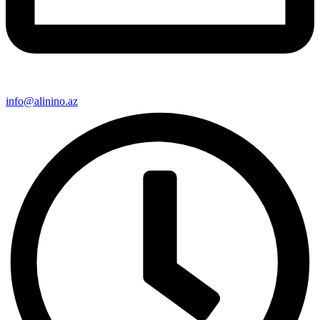
info@alinino.az