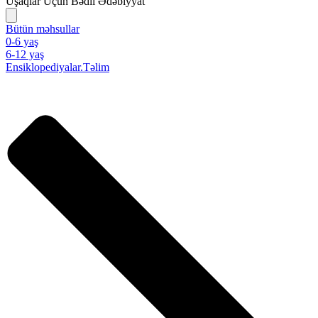
Uşaqlar Üçün Bədii Ədəbiyyat
Bütün məhsullar
0-6 yaş
6-12 yaş
Ensiklopediyalar.Təlim