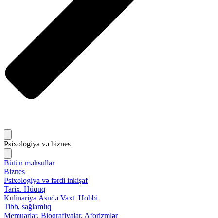
Psixologiya və biznes
Bütün məhsullar
Biznes
Psixologiya və fərdi inkişaf
Tarix. Hüquq
Kulinariya.Asudə Vaxt. Hobbi
Tibb, sağlamlıq
Memuarlar. Bioqrafiyalar. Aforizmlər