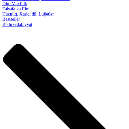
Din. Məxfilik
Fəlsəfə və Elm
Hazırlıq. Xarici dil. Lüğətlər
Bestseller
Bədii Ədəbiyyat