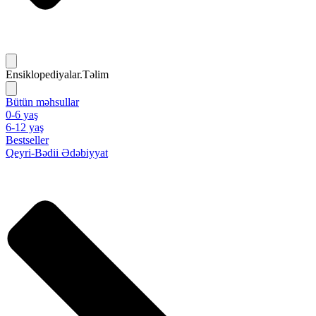
Ensiklopediyalar.Təlim
Bütün məhsullar
0-6 yaş
6-12 yaş
Bestseller
Qeyri-Bədii Ədəbiyyat