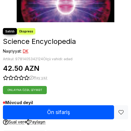
Science Encyclopedia
Nəşriyyat:
DK
Artikul:
9781405342124
Ölçü vahidi: ədəd
42.50 AZN
Rəy yaz
ONLAYNA ÖZƏL QIYMƏT
Mövcud deyil
Ön sifariş
Sual ver
Paylaşın