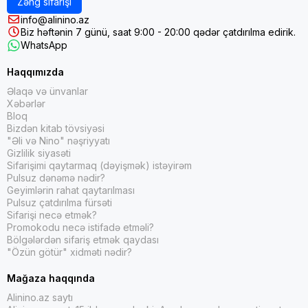
Zəng sifarişi
info@alinino.az
Biz həftənin 7 günü, saat 9:00 - 20:00 qədər çatdırılma edirik.
WhatsApp
Haqqımızda
Əlaqə və ünvanlar
Xəbərlər
Bloq
Bizdən kitab tövsiyəsi
"Əli və Nino" nəşriyyatı
Gizlilik siyasəti
Sifarişimi qaytarmaq (dəyişmək) istəyirəm
Pulsuz dənəmə nədir?
Geyimlərin rahat qaytarılması
Pulsuz çatdırılma fürsəti
Sifarişi necə etmək?
Promokodu necə istifadə etməli?
Bölgələrdən sifariş etmək qaydası
"Özün götür" xidməti nədir?
Mağaza haqqında
Alinino.az saytı