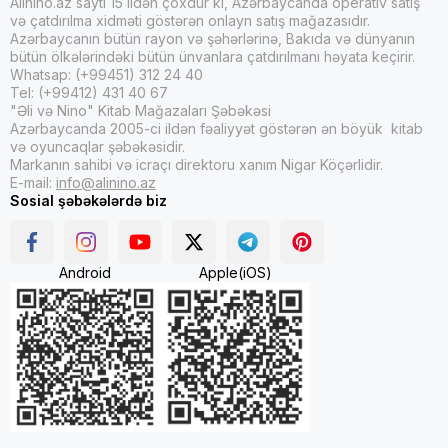
Alinino.az saytı 15 ildən çoxdur ki, Azərbaycanda operativ satış
və çatdırılma xidməti göstərən onlayn satış mağazasıdır.
Azərbaycanın bütün rayon və şəhərlərinə, Bakıda və dünyanın
bütün ölkələrindəki bütün ünvanlara çatdırılmanı həyata keçirir.
Whatsap: (+99451) 312 24 40
Tel: (+99412) 431 40 67
"Əli və Nino" Kitab Mağazaları Şəbəkəsi
Azərbaycanda 2005-ci ildən fəaliyyət göstərən ən böyük kitab
və oyuncaqlar şəbəkəsidir.
Markanın sahibi və icraçı direktoru xanım Nigar Köçərlidir.
E-mail:
info@alinino.az
Sosial şəbəkələrdə biz
Android
Apple(iOS)