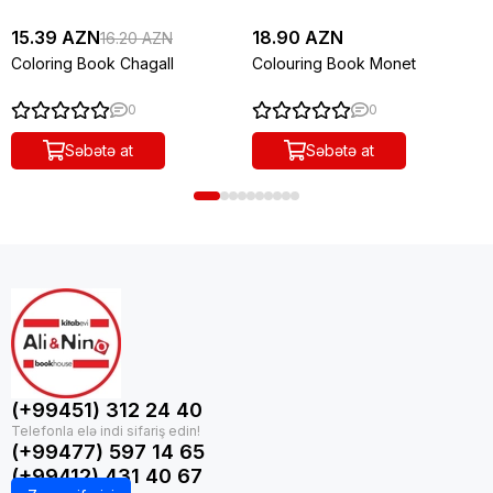
15.39 AZN
18.90 AZN
16.20 AZN
Coloring Book Chagall
Colouring Book Monet
0
0
Səbətə at
Səbətə at
(+99451) 312 24 40
(+99477) 597 14 65
(+99412) 431 40 67