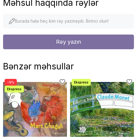
Məhsul haqqında rəylər
Burada hələ heç kim rəy yazmayıb. Birinci olun!
Rəy yazın
Bənzər məhsullar
−5%