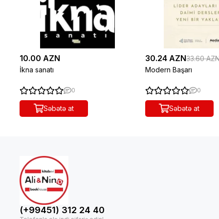
10.00 AZN
30.24 AZN
33.60 AZ
İkna sanatı
Modern Başarı
0
0
Səbətə at
Səbətə at
(+99451) 312 24 40