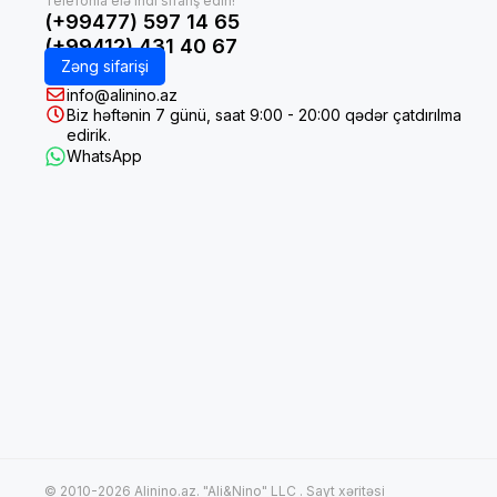
(+99477) 597 14 65
(+99412) 431 40 67
Zəng sifarişi
info@alinino.az
Biz həftənin 7 günü, saat 9:00 - 20:00 qədər çatdırılma
edirik.
WhatsApp
© 2010-2026 Alinino.az. "Ali&Nino" LLC .
Sayt xəritəsi