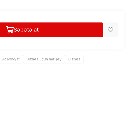
Səbətə at
i Ədəbiyyat
Biznes üçün hər şey
Biznes