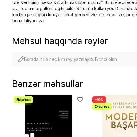
Üretkenliğinizi sekiz kat artırmak ister misiniz? Bir üretebil
sivil toplum örgütleri, eğitimciler Scrum'u kullanıyor. Daha ür
kadar güzel gibi duruyor fakat gerçek. Siz de ekibinize, projel
buna ihtiyacı var.
Məhsul haqqında rəylər
Burada hələ heç kim rəy yazmayıb. Birinci olun!
Bənzər məhsullar
−10%