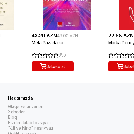
43.20 AZN
22.68 AZN
N
48.00 AZN
Meta Pazarlama
Marka Deney
0
Səbətə at
Səbət
Haqqımızda
Əlaqə və ünvanlar
Xəbərlər
Bloq
Bizdən kitab tövsiyəsi
"Əli və Nino" nəşriyyatı
Gizlilik siyasəti