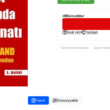
ONLAYNA ÖZƏL QIYMƏT
Mövcuddur
Sual ver
Paylaşın
Türk Dilində Kitablar
Qeyri-Bədi
Təsvir
Xüsusiyyətlər