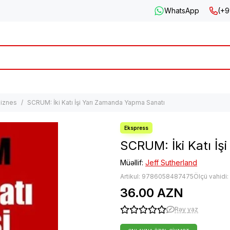
WhatsApp
(+9
iznes
SCRUM: İki Katı İşi Yarı Zamanda Yapma Sanatı
SCRUM: İki Katı İ
Müəllif:
Jeff Sutherland
Artikul:
9786058487475
Ölçü vahidi
36.00 AZN
Rəy yaz