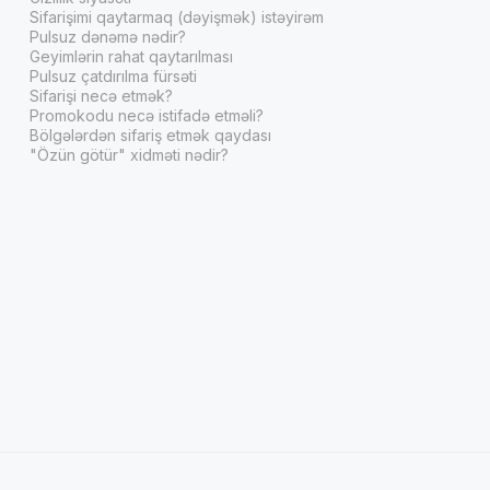
Sifarişimi qaytarmaq (dəyişmək) istəyirəm
Pulsuz dənəmə nədir?
Geyimlərin rahat qaytarılması
Pulsuz çatdırılma fürsəti
Sifarişi necə etmək?
Promokodu necə istifadə etməli?
Bölgələrdən sifariş etmək qaydası
"Özün götür" xidməti nədir?