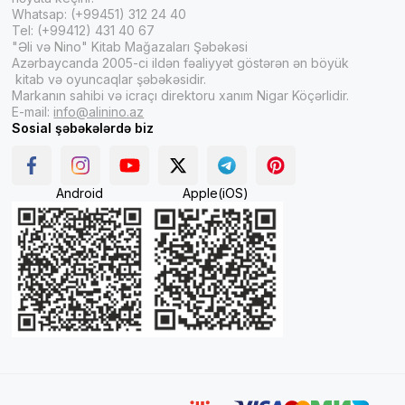
Whatsap: (+99451) 312 24 40
Tel: (+99412) 431 40 67
"Əli və Nino" Kitab Mağazaları Şəbəkəsi
Azərbaycanda 2005-ci ildən fəaliyyət göstərən ən böyük
kitab və oyuncaqlar şəbəkəsidir.
Markanın sahibi və icraçı direktoru xanım Nigar Köçərlidir.
E-mail:
info@alinino.az
Sosial şəbəkələrdə biz
Android
Apple(iOS)