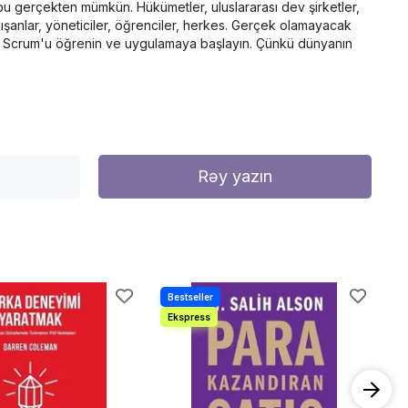
 bu gerçekten mümkün. Hükümetler, uluslararası dev şirketler,
lışanlar, yöneticiler, öğrenciler, herkes. Gerçek olamayacak
apın. Scrum'u öğrenin ve uygulamaya başlayın. Çünkü dünyanın
Rəy yazın
−