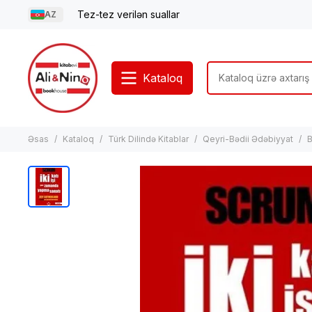
Tez-tez verilən suallar
AZ
Kataloq
Əsas
Kataloq
Türk Dilində Kitablar
Qeyri-Bədii Ədəbiyyat
B