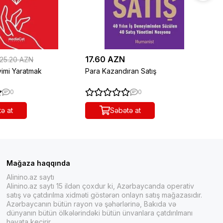
17.60 AZN
28
25.20 AZN
imi Yaratmak
Para Kazandıran Satış
Pa
0
0
ə at
Səbətə at
Mağaza haqqında
Alinino.az saytı
Alinino.az saytı 15 ildən çoxdur ki, Azərbaycanda operativ
satış və çatdırılma xidməti göstərən onlayn satış mağazasıdır.
Azərbaycanın bütün rayon və şəhərlərinə, Bakıda və
dünyanın bütün ölkələrindəki bütün ünvanlara çatdırılmanı
həyata keçirir.