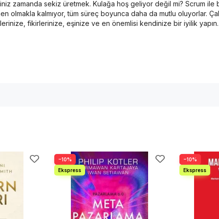
eceğiniz zamanda sekiz üretmek. Kulağa hoş geliyor değil mi? Scrum ile
etken olmakla kalmıyor, tüm süreç boyunca daha da mutlu oluyorlar. Ça
erinize, fikirlerinize, eşinize ve en önemlisi kendinize bir iyilik y
−10%
−10%