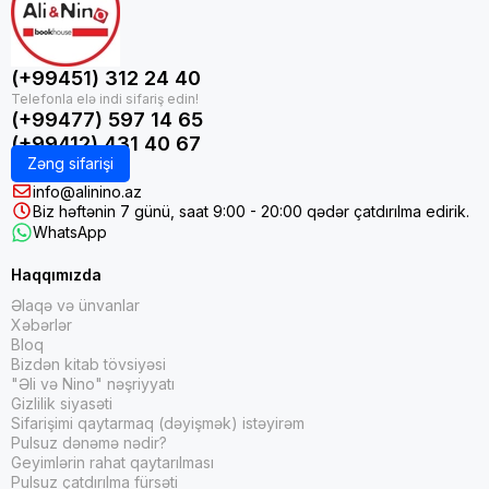
(+99451) 312 24 40
(+99477) 597 14 65
(+99412) 431 40 67
Zəng sifarişi
info@alinino.az
Biz həftənin 7 günü, saat 9:00 - 20:00 qədər çatdırılma edirik.
WhatsApp
Haqqımızda
Əlaqə və ünvanlar
Xəbərlər
Bloq
Bizdən kitab tövsiyəsi
"Əli və Nino" nəşriyyatı
Gizlilik siyasəti
Sifarişimi qaytarmaq (dəyişmək) istəyirəm
Pulsuz dənəmə nədir?
Geyimlərin rahat qaytarılması
Pulsuz çatdırılma fürsəti