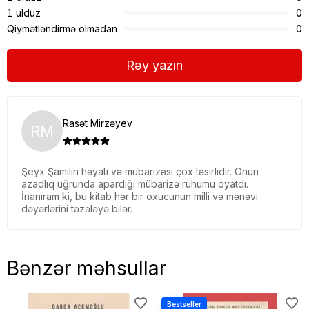
1 ulduz
0
Qiymətləndirmə olmadan
0
Rəy yazın
Rasət Mirzəyev
RM
Şeyx Şamilin həyatı və mübarizəsi çox təsirlidir. Onun
azadlıq uğrunda apardığı mübarizə ruhumu oyatdı.
İnanıram ki, bu kitab hər bir oxucunun milli və mənəvi
dəyərlərini təzələyə bilər.
Bənzər məhsullar