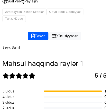
Sual ver
Paylaşın
Azərbaycan Dilində Kitablar
Qeyri-Bədii Ədəbiyyat
Tarix. Hüquq
Təsvir
Xüsusiyyətlər
Şeyx Samil
Məhsul haqqında rəylər
1
5 / 5
5 ulduz
1
4 ulduz
0
3 ulduz
0
2 ulduz
0