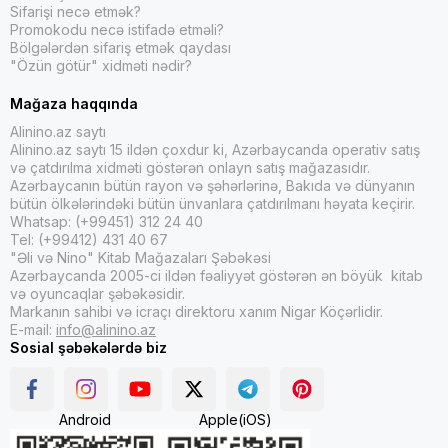
Sifarişi necə etmək?
Promokodu necə istifadə etməli?
Bölgələrdən sifariş etmək qaydası
"Özün götür" xidməti nədir?
Mağaza haqqında
Alinino.az saytı
Alinino.az saytı 15 ildən çoxdur ki, Azərbaycanda operativ satış
və çatdırılma xidməti göstərən onlayn satış mağazasıdır.
Azərbaycanın bütün rayon və şəhərlərinə, Bakıda və dünyanın
bütün ölkələrindəki bütün ünvanlara çatdırılmanı həyata keçirir.
Whatsap: (+99451) 312 24 40
Tel: (+99412) 431 40 67
"Əli və Nino" Kitab Mağazaları Şəbəkəsi
Azərbaycanda 2005-ci ildən fəaliyyət göstərən ən böyük kitab
və oyuncaqlar şəbəkəsidir.
Markanın sahibi və icraçı direktoru xanım Nigar Köçərlidir.
E-mail:
info@alinino.az
Sosial şəbəkələrdə biz
Android
Apple(iOS)