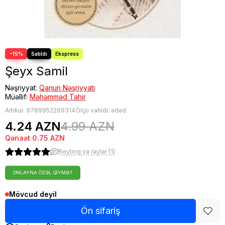
−15%
Şeyx Samil
Nəşriyyat:
Qanun Nəşriyyatı
Müəllif:
Məhəmməd Tahir
Artikul:
9789952269314
Ölçü vahidi: ədəd
4.24 AZN
4.99 AZN
Qənaət
0.75 AZN
Reytinq və rəylər (1)
ONLAYNA ÖZƏL QIYMƏT
Mövcud deyil
Ön sifariş