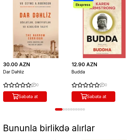
30.00 AZN
12.90 AZN
Dar Dəhliz
Budda
0
0
Səbətə at
Səbətə at
Bununla birlikdə alırlar