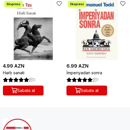
4.99 AZN
6.99 AZN
Hərb sənəti
İmperiyadan sonra
2
1
Səbətə at
Səbətə at