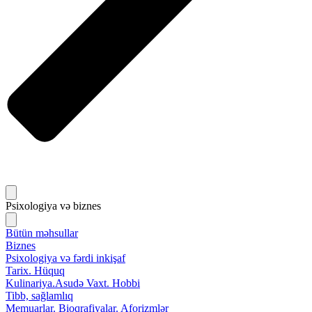
Psixologiya və biznes
Bütün məhsullar
Biznes
Psixologiya və fərdi inkişaf
Tarix. Hüquq
Kulinariya.Asudə Vaxt. Hobbi
Tibb, sağlamlıq
Memuarlar. Bioqrafiyalar. Aforizmlər