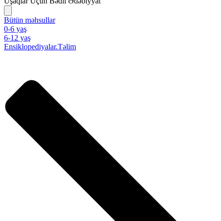
Uşaqlar Üçün Bədii Ədəbiyyat
Bütün məhsullar
0-6 yaş
6-12 yaş
Ensiklopediyalar.Təlim