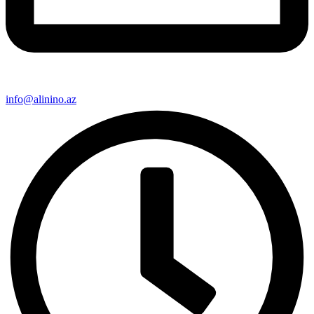
info@alinino.az