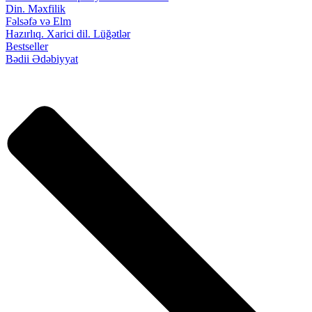
Din. Məxfilik
Fəlsəfə və Elm
Hazırlıq. Xarici dil. Lüğətlər
Bestseller
Bədii Ədəbiyyat