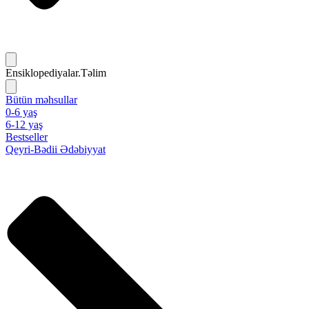
Ensiklopediyalar.Təlim
Bütün məhsullar
0-6 yaş
6-12 yaş
Bestseller
Qeyri-Bədii Ədəbiyyat