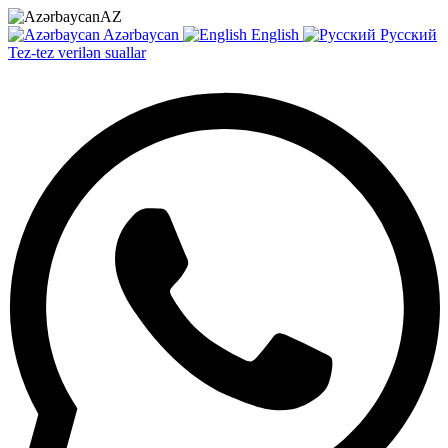
AZ
Azərbaycan
English
Русский
Tez-tez verilən suallar