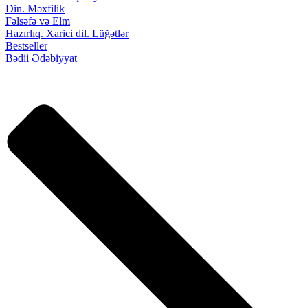
Din. Məxfilik
Fəlsəfə və Elm
Hazırlıq. Xarici dil. Lüğətlər
Bestseller
Bədii Ədəbiyyat