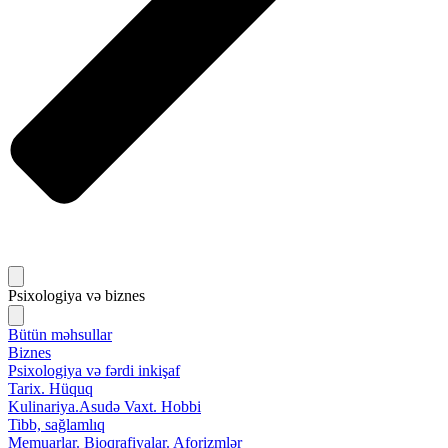
Psixologiya və biznes
Bütün məhsullar
Biznes
Psixologiya və fərdi inkişaf
Tarix. Hüquq
Kulinariya.Asudə Vaxt. Hobbi
Tibb, sağlamlıq
Memuarlar. Bioqrafiyalar. Aforizmlər