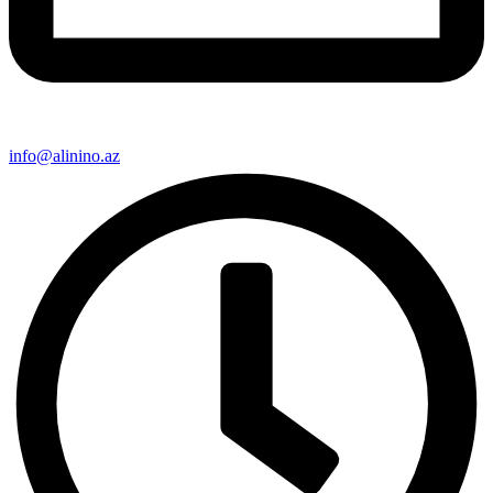
info@alinino.az