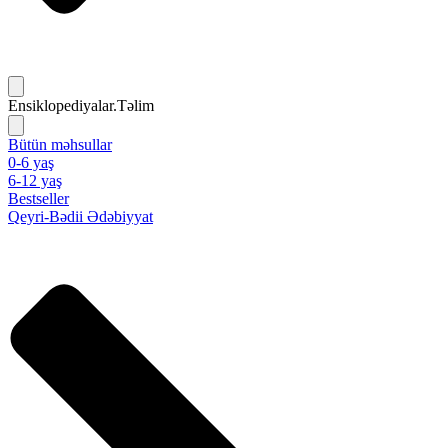
Ensiklopediyalar.Təlim
Bütün məhsullar
0-6 yaş
6-12 yaş
Bestseller
Qeyri-Bədii Ədəbiyyat