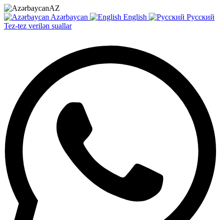
AZ
Azərbaycan
English
Русский
Tez-tez verilən suallar