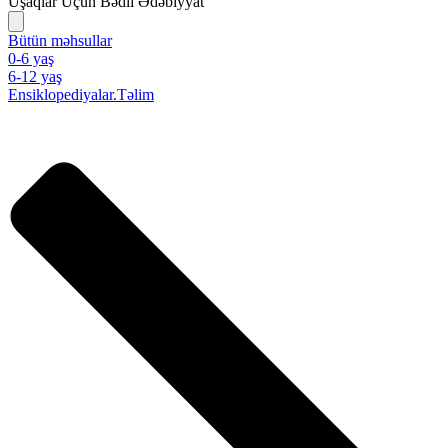
Uşaqlar Üçün Bədii Ədəbiyyat
Bütün məhsullar
0-6 yaş
6-12 yaş
Ensiklopediyalar.Təlim