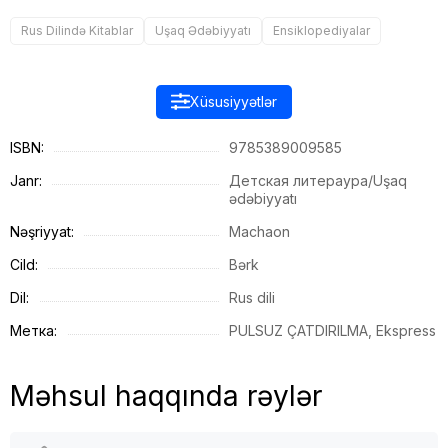
Rus Dilində Kitablar
Uşaq Ədəbiyyatı
Ensiklopediyalar
Xüsusiyyətlər
ISBN:
9785389009585
Janr:
Детская литераура/Uşaq
ədəbiyyatı
Nəşriyyat:
Machaon
Cild:
Bərk
Dil:
Rus dili
Метка:
PULSUZ ÇATDIRILMA, Ekspress
Məhsul haqqında rəylər