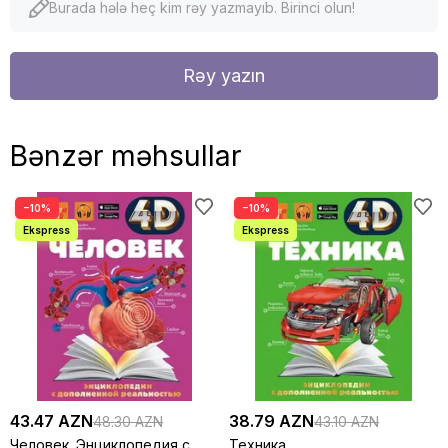
Burada hələ heç kim rəy yazmayıb. Birinci olun!
Rəy yazın
Bənzər məhsullar
−10%
−10%
43.47 AZN
38.79 AZN
48.30 AZN
43.10 AZN
Человек. Энциклопедия с
Техника