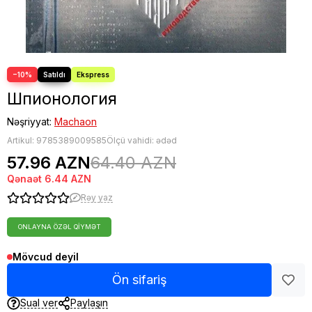
−10%
Шпионология
Nəşriyyat:
Machaon
Artikul:
9785389009585
Ölçü vahidi: ədəd
57.96 AZN
64.40 AZN
Qənaət
6.44 AZN
Rəy yaz
ONLAYNA ÖZƏL QIYMƏT
Mövcud deyil
Ön sifariş
Sual ver
Paylaşın