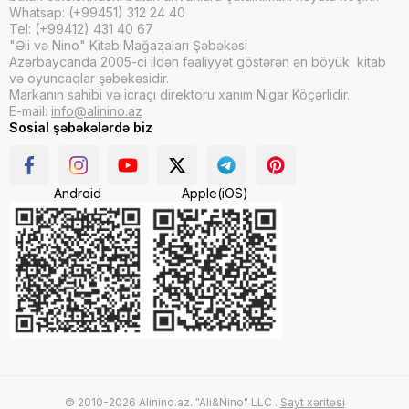
Whatsap: (+99451) 312 24 40
Tel: (+99412) 431 40 67
"Əli və Nino" Kitab Mağazaları Şəbəkəsi
Azərbaycanda 2005-ci ildən fəaliyyət göstərən ən böyük kitab
və oyuncaqlar şəbəkəsidir.
Markanın sahibi və icraçı direktoru xanım Nigar Köçərlidir.
E-mail:
info@alinino.az
Sosial şəbəkələrdə biz
Android
Apple(iOS)
© 2010-2026 Alinino.az. "Ali&Nino" LLC .
Sayt xəritəsi