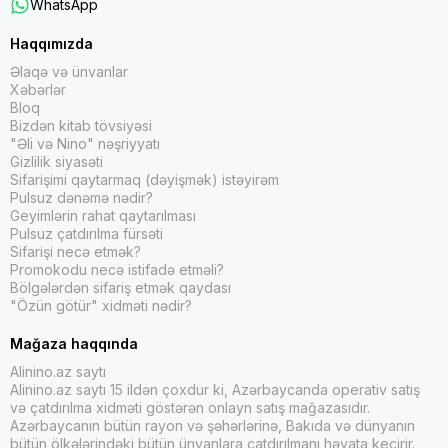
WhatsApp
Haqqımızda
Əlaqə və ünvanlar
Xəbərlər
Bloq
Bizdən kitab tövsiyəsi
"Əli və Nino" nəşriyyatı
Gizlilik siyasəti
Sifarişimi qaytarmaq (dəyişmək) istəyirəm
Pulsuz dənəmə nədir?
Geyimlərin rahat qaytarılması
Pulsuz çatdırılma fürsəti
Sifarişi necə etmək?
Promokodu necə istifadə etməli?
Bölgələrdən sifariş etmək qaydası
"Özün götür" xidməti nədir?
Mağaza haqqında
Alinino.az saytı
Alinino.az saytı 15 ildən çoxdur ki, Azərbaycanda operativ satış
və çatdırılma xidməti göstərən onlayn satış mağazasıdır.
Azərbaycanın bütün rayon və şəhərlərinə, Bakıda və dünyanın
bütün ölkələrindəki bütün ünvanlara çatdırılmanı həyata keçirir.