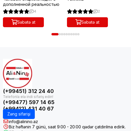
дополненной реальностью
4
2
Səbətə at
Səbətə at
(+99451) 312 24 40
(+99477) 597 14 65
(+99412) 431 40 67
Zəng sifarişi
info@alinino.az
Biz həftənin 7 günü, saat 9:00 - 20:00 qədər çatdırılma edirik.