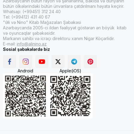
Azərbaycanın bütün rayon və şəhərlərinə, Bakıda və dünyanın
bütün ölkələrindəki bütün ünvanlara çatdırılmanı həyata keçirir.
Whatsap: (+99451) 312 24 40
Tel: (+99412) 431 40 67
"Əli və Nino" Kitab Mağazaları Şəbəkəsi
Azərbaycanda 2005-ci ildən fəaliyyət göstərən ən böyük kitab
və oyuncaqlar şəbəkəsidir.
Markanın sahibi və icraçı direktoru xanım Nigar Köçərlidir.
E-mail:
info@alinino.az
Sosial şəbəkələrdə biz
Android
Apple(iOS)