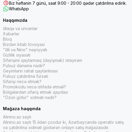
Biz həftənin 7 günü, saat 9:00 - 20:00 qədər çatdırılma edirik.
WhatsApp
Haqqımızda
Əlaqə və ünvanlar
Xəbərlər
Bloq
Bizdən kitab tövsiyəsi
"Əli və Nino" nəşriyyatı
Gizlilik siyasəti
Sifarişimi qaytarmaq (dəyişmək) istəyirəm
Pulsuz dənəmə nədir?
Geyimlərin rahat qaytarılması
Pulsuz çatdırılma fürsəti
Sifarişi necə etmək?
Promokodu necə istifadə etməli?
Bölgələrdən sifariş etmək qaydası
"Özün götür" xidməti nədir?
Mağaza haqqında
Alinino.az saytı
Alinino.az saytı 15 ildən çoxdur ki, Azərbaycanda operativ satış
və çatdırılma xidməti göstərən onlayn satış mağazasıdır.