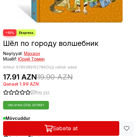
−10%
Шёл по городу волшебник
Nəşriyyat:
Махаон
Müəllif:
Юрий Томин
Artikul:
9785389152786
Ölçü vahidi: ədəd
17.91 AZN
19.90 AZN
Qənaət
1.99 AZN
Rəy yaz
ONLAYNA ÖZƏL QIYMƏT
Mövcuddur
Səbətə at