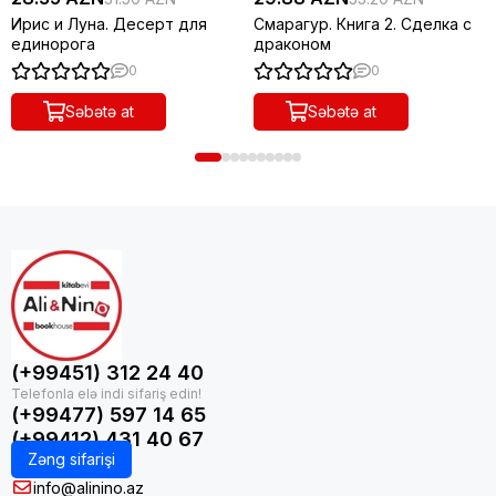
Ирис и Луна. Десерт для
Смарагур. Книга 2. Сделка с
единорога
драконом
0
0
Səbətə at
Səbətə at
(+99451) 312 24 40
(+99477) 597 14 65
(+99412) 431 40 67
Zəng sifarişi
info@alinino.az