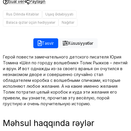
Sual ver
Paylaşın
Rus Dilində Kitablar
Uşaq Ədəbiyyatı
Balaca qızlar üçün hədiyyələr
Nağıllar
Təsvir
Xüsusiyyətlər
Герой повести замечательного детского писателя Юрия
Томина «Шёл по городу волшебник» Толик Рыжков – лентяй
и врун. И вот однажды из-за своего вранья он очутился в
незнакомом дворе и совершенно случайно стал
обладателем коробка с волшебными спичками, которые
исполняют любое желание. А на какие именно желания
Толик потратил целый коробок и куда эти желания его
привели, вы узнаете, прочитав эту весёлую, порой
грустную и очень поучительную историю.
Məhsul haqqında rəylər