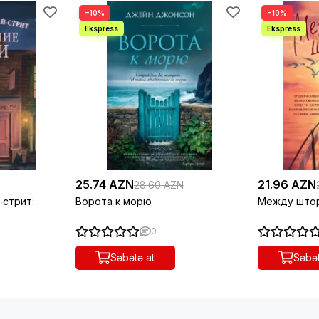
−10%
−10%
25.74 AZN
21.96 AZN
28.60 AZN
-стрит:
Ворота к морю
Между штор
0
Səbətə at
Səbət