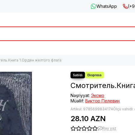
WhatsApp
(+9
ель.Книга 1.Орден желтого флага
Смотритель.Книга
Nəşriyyat:
Эксмо
Müəllif:
Виктор Пелевин
Artikul:
9785699834174
Ölçü vahidi:
28.10 AZN
Rəy yaz