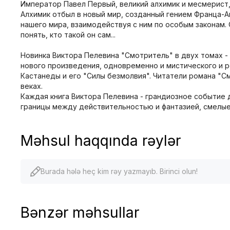
Император Павел Первый, великий алхимик и месмерист,
Алхимик отбыл в новый мир, созданный гением Франца-А
нашего мира, взаимодействуя с ним по особым законам.
понять, кто такой он сам...
Новинка Виктора Пелевина "Смотритель" в двух томах - 
нового произведения, одновременно и мистического и р
Кастанеды и его "Силы безмолвия". Читатели романа "С
веках.
Каждая книга Виктора Пелевина - грандиозное событие 
границы между действительностью и фантазией, смелы
Məhsul haqqında rəylər
Burada hələ heç kim rəy yazmayıb. Birinci olun!
Bənzər məhsullar