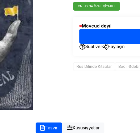
ONLAYNA ÖZƏL QIYMƏT
Mövcud deyil
Sual ver
Paylaşın
Rus Dilində Kitablar
Bədii Ədəbi
Təsvir
Xüsusiyyətlər