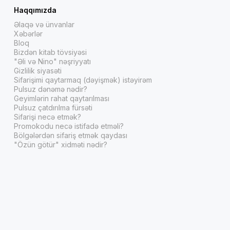
Haqqımızda
Əlaqə və ünvanlar
Xəbərlər
Bloq
Bizdən kitab tövsiyəsi
"Əli və Nino" nəşriyyatı
Gizlilik siyasəti
Sifarişimi qaytarmaq (dəyişmək) istəyirəm
Pulsuz dənəmə nədir?
Geyimlərin rahat qaytarılması
Pulsuz çatdırılma fürsəti
Sifarişi necə etmək?
Promokodu necə istifadə etməli?
Bölgələrdən sifariş etmək qaydası
"Özün götür" xidməti nədir?