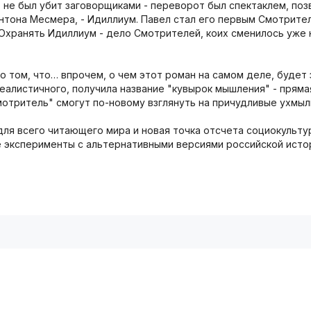
 не был убит заговорщиками - переворот был спектаклем, по
нтона Месмера, - Идиллиум. Павел стал его первым Смотрите
 Охранять Идиллиум - дело Смотрителей, коих сменилось уже
о том, что… впрочем, о чем этот роман на самом деле, будет
еалистичного, получила название "кувырок мышления" - прям
мотритель" смогут по-новому взглянуть на причудливые ухмыл
для всего читающего мира и новая точка отсчета социокульту
е эксперименты с альтернативными версиями российской ист