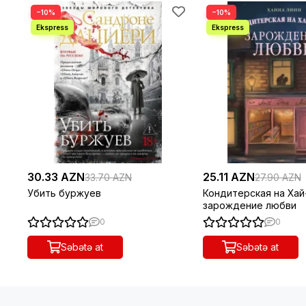
−10%
−10%
30.33 AZN
25.11 AZN
33.70 AZN
27.90 AZN
Убить буржуев
Кондитерская на Хай
зарождение любви
0
0
Səbətə at
Səbətə at