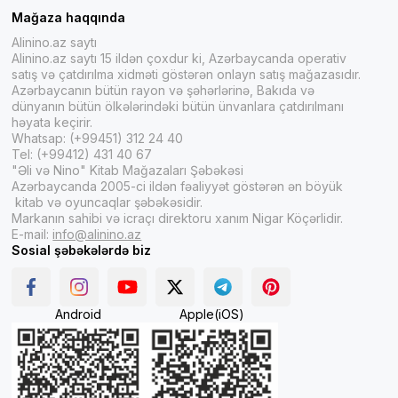
Mağaza haqqında
Alinino.az saytı
Alinino.az saytı 15 ildən çoxdur ki, Azərbaycanda operativ
satış və çatdırılma xidməti göstərən onlayn satış mağazasıdır.
Azərbaycanın bütün rayon və şəhərlərinə, Bakıda və
dünyanın bütün ölkələrindəki bütün ünvanlara çatdırılmanı
həyata keçirir.
Whatsap: (+99451) 312 24 40
Tel: (+99412) 431 40 67
"Əli və Nino" Kitab Mağazaları Şəbəkəsi
Azərbaycanda 2005-ci ildən fəaliyyət göstərən ən böyük
kitab və oyuncaqlar şəbəkəsidir.
Markanın sahibi və icraçı direktoru xanım Nigar Köçərlidir.
E-mail:
info@alinino.az
Sosial şəbəkələrdə biz
Android
Apple(iOS)