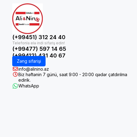
(+99451) 312 24 40
(+99477) 597 14 65
(+99412) 431 40 67
Zəng sifarişi
info@alinino.az
Biz həftənin 7 günü, saat 9:00 - 20:00 qədər çatdırılma
edirik.
WhatsApp