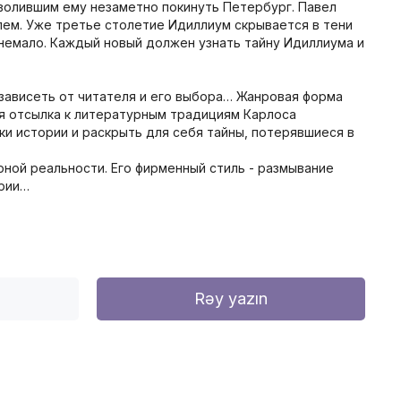
зволившим ему незаметно покинуть Петербург. Павел
лем. Уже третье столетие Идиллиум скрывается в тени
 немало. Каждый новый должен узнать тайну Идиллиума и
 зависеть от читателя и его выбора… Жанровая форма
ая отсылка к литературным традициям Карлоса
ки истории и раскрыть для себя тайны, потерявшиеся в
рной реальности. Его фирменный стиль - размывание
ории…
Rəy yazın