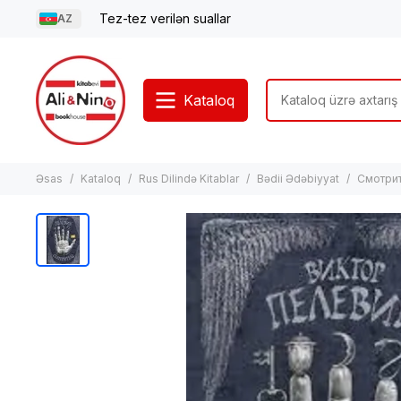
Tez-tez verilən suallar
AZ
Kataloq
Əsas
Kataloq
Rus Dilində Kitablar
Bədii Ədəbiyyat
Смотрит