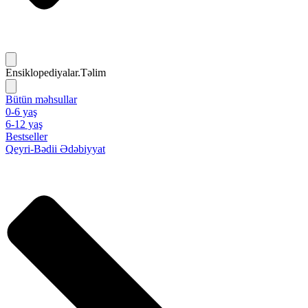
Ensiklopediyalar.Təlim
Bütün məhsullar
0-6 yaş
6-12 yaş
Bestseller
Qeyri-Bədii Ədəbiyyat