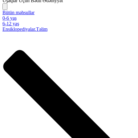
Uşaqlar Üçün Bədii Ədəbiyyat
Bütün məhsullar
0-6 yaş
6-12 yaş
Ensiklopediyalar.Təlim