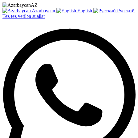
AZ
Azərbaycan
English
Русский
Tez-tez verilən suallar