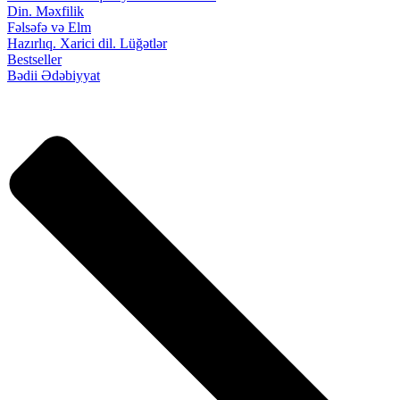
Din. Məxfilik
Fəlsəfə və Elm
Hazırlıq. Xarici dil. Lüğətlər
Bestseller
Bədii Ədəbiyyat