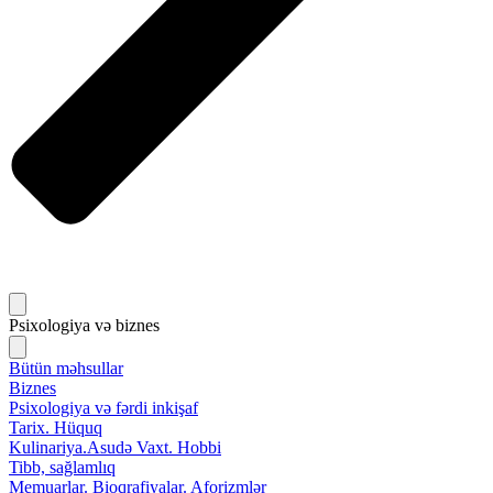
Psixologiya və biznes
Bütün məhsullar
Biznes
Psixologiya və fərdi inkişaf
Tarix. Hüquq
Kulinariya.Asudə Vaxt. Hobbi
Tibb, sağlamlıq
Memuarlar. Bioqrafiyalar. Aforizmlər