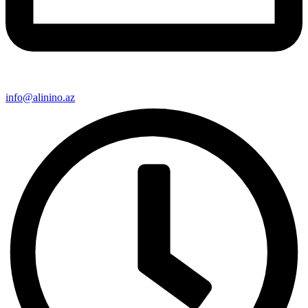
info@alinino.az