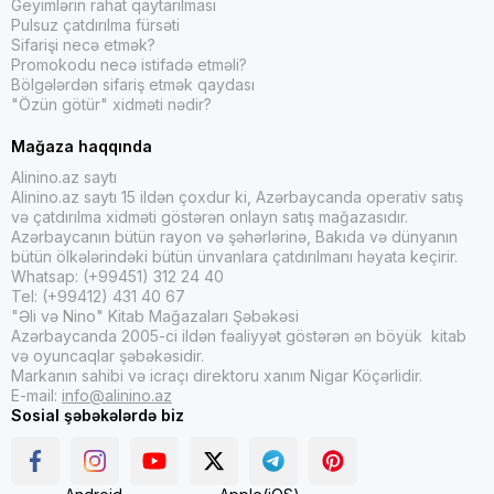
Geyimlərin rahat qaytarılması
Pulsuz çatdırılma fürsəti
Sifarişi necə etmək?
Promokodu necə istifadə etməli?
Bölgələrdən sifariş etmək qaydası
"Özün götür" xidməti nədir?
Mağaza haqqında
Alinino.az saytı
Alinino.az saytı 15 ildən çoxdur ki, Azərbaycanda operativ satış
və çatdırılma xidməti göstərən onlayn satış mağazasıdır.
Azərbaycanın bütün rayon və şəhərlərinə, Bakıda və dünyanın
bütün ölkələrindəki bütün ünvanlara çatdırılmanı həyata keçirir.
Whatsap: (+99451) 312 24 40
Tel: (+99412) 431 40 67
"Əli və Nino" Kitab Mağazaları Şəbəkəsi
Azərbaycanda 2005-ci ildən fəaliyyət göstərən ən böyük kitab
və oyuncaqlar şəbəkəsidir.
Markanın sahibi və icraçı direktoru xanım Nigar Köçərlidir.
E-mail:
info@alinino.az
Sosial şəbəkələrdə biz