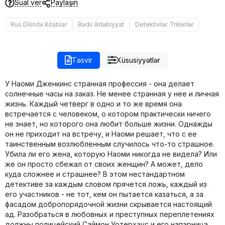
Sual ver
Paylaşın
Rus Dilində Kitablar
Bədii Ədəbiyyat
Detektivlər. Trillerlər
Təsvir
Xüsusiyyətlər
У Наоми Дженкинс странная профессия - она делает
солнечные часы на заказ. Не менее странная у нее и личная
жизнь. Каждый четверг в одно и то же время она
встречается с человеком, о котором практически ничего
не знает, но которого она любит больше жизни. Однажды
он не приходит на встречу, и Наоми решает, что с ее
таинственным возлюбленным случилось что-то страшное.
Убила ли его жена, которую Наоми никогда не видела? Или
же он просто сбежал от своих женщин? А может, дело
куда сложнее и страшнее? В этом нестандартном
детективе за каждым словом прячется ложь, каждый из
его участников - не тот, кем он пытается казаться, а за
фасадом добропорядочной жизни скрывается настоящий
ад. Разобраться в любовных и преступных переплетениях
должны полицейский Саймон Уотерхаус и его напарница