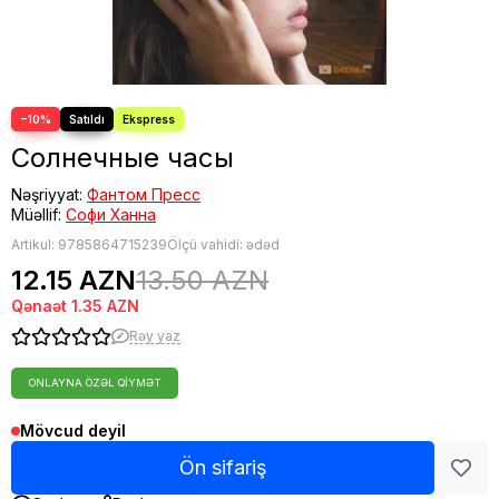
−10%
Солнечные часы
Nəşriyyat:
Фантом Пресс
Müəllif:
Софи Ханна
Artikul:
9785864715239
Ölçü vahidi: ədəd
12.15 AZN
13.50 AZN
Qənaət
1.35 AZN
Rəy yaz
ONLAYNA ÖZƏL QIYMƏT
Mövcud deyil
Ön sifariş