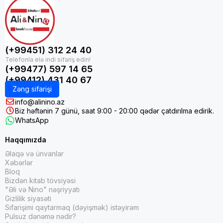
(+99451) 312 24 40
(+99477) 597 14 65
(+99412) 431 40 67
Zəng sifarişi
info@alinino.az
Biz həftənin 7 günü, saat 9:00 - 20:00 qədər çatdırılma edirik.
WhatsApp
Haqqımızda
Əlaqə və ünvanlar
Xəbərlər
Bloq
Bizdən kitab tövsiyəsi
"Əli və Nino" nəşriyyatı
Gizlilik siyasəti
Sifarişimi qaytarmaq (dəyişmək) istəyirəm
Pulsuz dənəmə nədir?