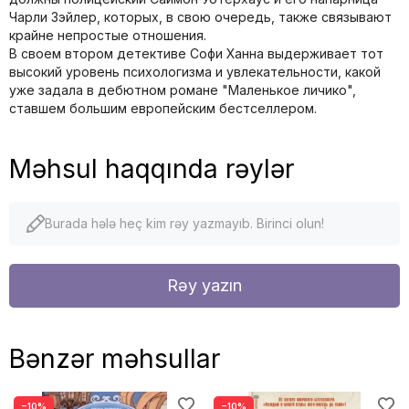
Чарли Зэйлер, которых, в свою очередь, также связывают
крайне непростые отношения.
В своем втором детективе Софи Ханна выдерживает тот
высокий уровень психологизма и увлекательности, какой
уже задала в дебютном романе "Маленькое личико",
ставшем большим европейским бестселлером.
Məhsul haqqında rəylər
Burada hələ heç kim rəy yazmayıb. Birinci olun!
Rəy yazın
Bənzər məhsullar
−10%
−10%