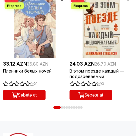
33.12 AZN
24.03 AZN
36.80 AZN
26.70 AZN
Пленники белых ночей
В этом поезде каждый —
подозреваемый
0
0
Səbətə at
Səbətə at