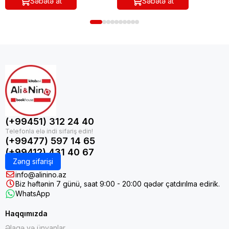
Səbətə at
Səbətə at
(+99451) 312 24 40
(+99477) 597 14 65
(+99412) 431 40 67
Zəng sifarişi
info@alinino.az
Biz həftənin 7 günü, saat 9:00 - 20:00 qədər çatdırılma edirik.
WhatsApp
Haqqımızda
Əlaqə və ünvanlar