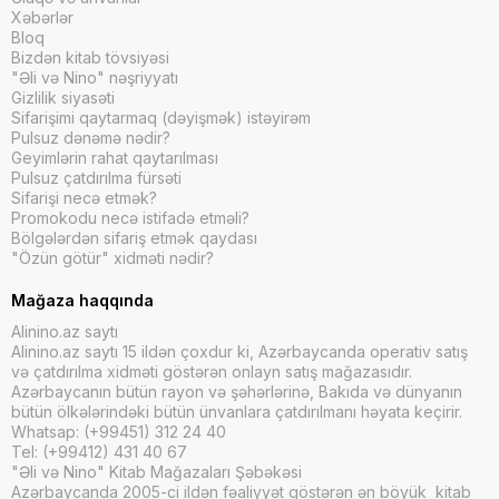
Xəbərlər
Bloq
Bizdən kitab tövsiyəsi
"Əli və Nino" nəşriyyatı
Gizlilik siyasəti
Sifarişimi qaytarmaq (dəyişmək) istəyirəm
Pulsuz dənəmə nədir?
Geyimlərin rahat qaytarılması
Pulsuz çatdırılma fürsəti
Sifarişi necə etmək?
Promokodu necə istifadə etməli?
Bölgələrdən sifariş etmək qaydası
"Özün götür" xidməti nədir?
Mağaza haqqında
Alinino.az saytı
Alinino.az saytı 15 ildən çoxdur ki, Azərbaycanda operativ satış
və çatdırılma xidməti göstərən onlayn satış mağazasıdır.
Azərbaycanın bütün rayon və şəhərlərinə, Bakıda və dünyanın
bütün ölkələrindəki bütün ünvanlara çatdırılmanı həyata keçirir.
Whatsap: (+99451) 312 24 40
Tel: (+99412) 431 40 67
"Əli və Nino" Kitab Mağazaları Şəbəkəsi
Azərbaycanda 2005-ci ildən fəaliyyət göstərən ən böyük kitab