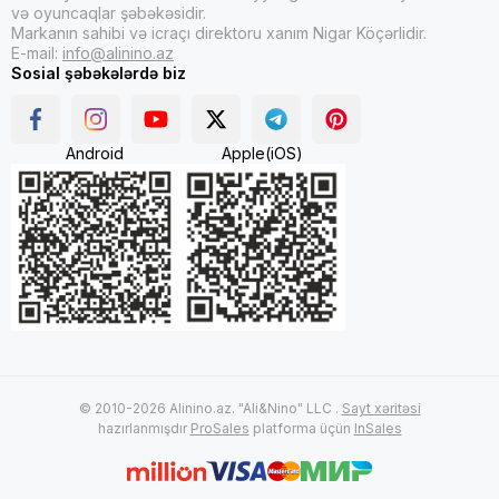
və oyuncaqlar şəbəkəsidir.
Markanın sahibi və icraçı direktoru xanım Nigar Köçərlidir.
E-mail:
info@alinino.az
Sosial şəbəkələrdə biz
Android
Apple(iOS)
© 2010-2026 Alinino.az. "Ali&Nino" LLC .
Sayt xəritəsi
hazırlanmışdır
ProSales
platforma üçün
InSales