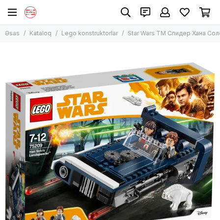
Lego konstruktorlar
Əsas
Kataloq
Lego konstruktorlar
Star Wars TM Спидер Хана Cол
Bütün məhsullar
Lego Classic
Lego Technic
Lego City
Lego Harry Potter
Lego Creator
Lego Duplo
Lego Disney və Friends
Lego Ninjago
Lego Minecraft
Lego Star Wars
Digər modellər