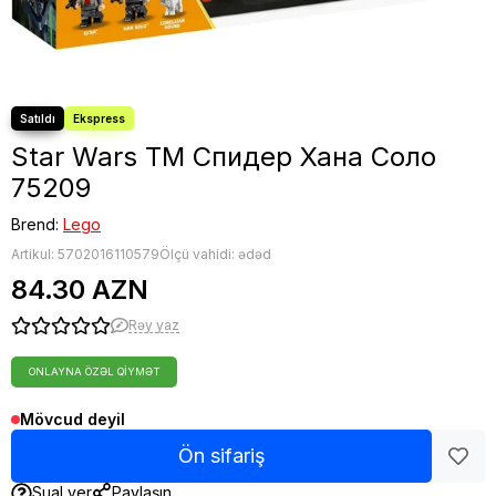
Star Wars TM Спидер Хана Cоло
75209
Brend:
Lego
Artikul:
5702016110579
Ölçü vahidi: ədəd
84.30 AZN
Rəy yaz
ONLAYNA ÖZƏL QIYMƏT
Mövcud deyil
Ön sifariş
Sual ver
Paylaşın