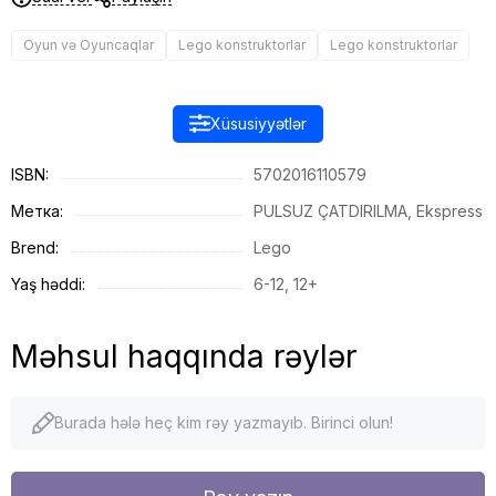
Oyun və Oyuncaqlar
Lego konstruktorlar
Lego konstruktorlar
Xüsusiyyətlər
ISBN:
5702016110579
Метка:
PULSUZ ÇATDIRILMA, Ekspress
Brend:
Lego
Yaş həddi:
6-12, 12+
Məhsul haqqında rəylər
Burada hələ heç kim rəy yazmayıb. Birinci olun!