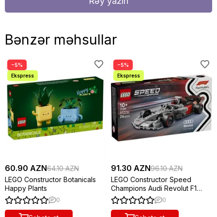
Rəy yazın
Bənzər məhsullar
−5%
−5%
60.90 AZN
91.30 AZN
64.10 AZN
96.10 AZN
LEGO Constructor Botanicals
LEGO Constructor Speed
Happy Plants
Champions Audi Revolut F1
Team R26 Race Car
0
0