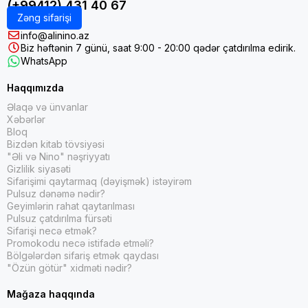
(+99412) 431 40 67
Zəng sifarişi
info@alinino.az
Biz həftənin 7 günü, saat 9:00 - 20:00 qədər çatdırılma edirik.
WhatsApp
Haqqımızda
Əlaqə və ünvanlar
Xəbərlər
Bloq
Bizdən kitab tövsiyəsi
"Əli və Nino" nəşriyyatı
Gizlilik siyasəti
Sifarişimi qaytarmaq (dəyişmək) istəyirəm
Pulsuz dənəmə nədir?
Geyimlərin rahat qaytarılması
Pulsuz çatdırılma fürsəti
Sifarişi necə etmək?
Promokodu necə istifadə etməli?
Bölgələrdən sifariş etmək qaydası
"Özün götür" xidməti nədir?
Mağaza haqqında