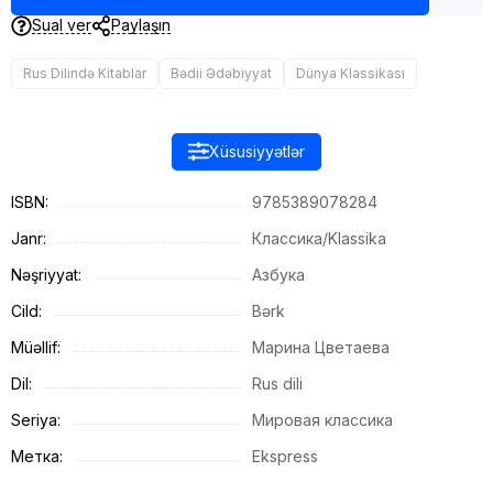
Sual ver
Paylaşın
Rus Dilində Kitablar
Bədii Ədəbiyyat
Dünya Klassikası
Xüsusiyyətlər
ISBN:
9785389078284
Janr:
Классика/Klassika
Nəşriyyat:
Азбука
Cild:
Bərk
Müəllif:
Марина Цветаева
Dil:
Rus dili
Seriya:
Мировая классика
Метка:
Ekspress