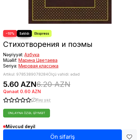
−10%
Стихотворения и поэмы
Nəşriyyat:
Азбука
Müəllif:
Марина Цветаева
Seriya:
Мировая классика
Artikul:
9785389078284
Ölçü vahidi: ədəd
5.60 AZN
6.20 AZN
Qənaət
0.60 AZN
Rəy yaz
ONLAYNA ÖZƏL QIYMƏT
Mövcud deyil
Ön sifariş