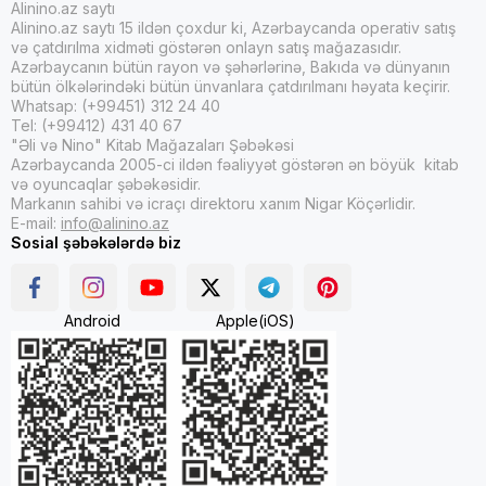
Alinino.az saytı
Alinino.az saytı 15 ildən çoxdur ki, Azərbaycanda operativ satış
və çatdırılma xidməti göstərən onlayn satış mağazasıdır.
Azərbaycanın bütün rayon və şəhərlərinə, Bakıda və dünyanın
bütün ölkələrindəki bütün ünvanlara çatdırılmanı həyata keçirir.
Whatsap: (+99451) 312 24 40
Tel: (+99412) 431 40 67
"Əli və Nino" Kitab Mağazaları Şəbəkəsi
Azərbaycanda 2005-ci ildən fəaliyyət göstərən ən böyük kitab
və oyuncaqlar şəbəkəsidir.
Markanın sahibi və icraçı direktoru xanım Nigar Köçərlidir.
E-mail:
info@alinino.az
Sosial şəbəkələrdə biz
Android
Apple(iOS)