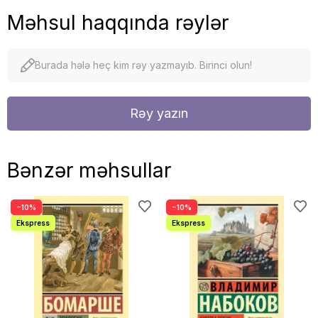
Məhsul haqqında rəylər
Burada hələ heç kim rəy yazmayıb. Birinci olun!
Rəy yazın
Bənzər məhsullar
−10%
−10%