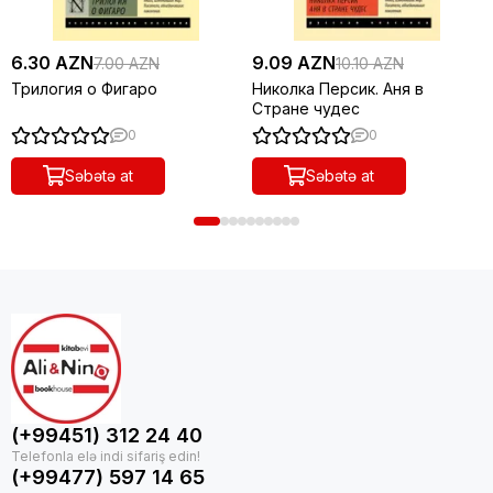
6.30 AZN
9.09 AZN
7.00 AZN
10.10 AZN
Трилогия о Фигаро
Николка Персик. Аня в
Стране чудес
0
0
Səbətə at
Səbətə at
(+99451) 312 24 40
(+99477) 597 14 65