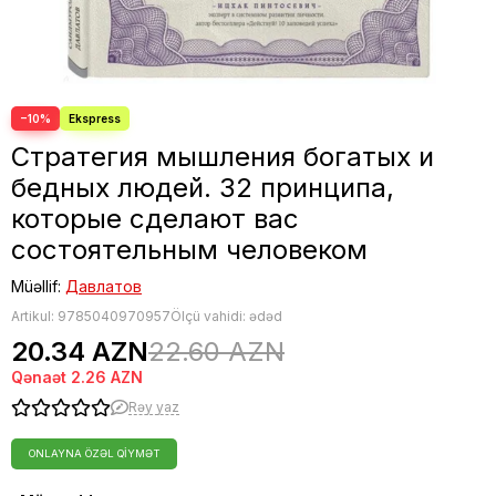
Fəlsəfə
Bestseller
−10%
Стратегия мышления богатых и
бедных людей. 32 принципа,
которые сделают вас
состоятельным человеком
Müəllif:
Давлатов
Artikul:
9785040970957
Ölçü vahidi: ədəd
20.34 AZN
22.60 AZN
Qənaət
2.26 AZN
Rəy yaz
ONLAYNA ÖZƏL QIYMƏT