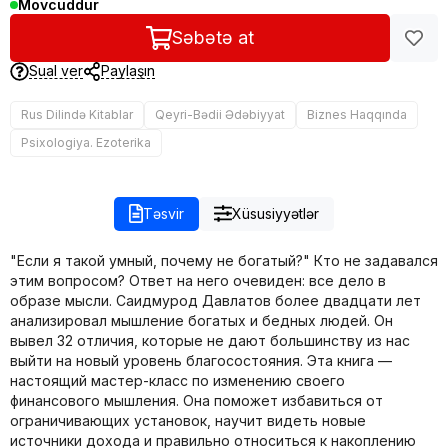
Mövcuddur
Səbətə at
Sual ver
Paylaşın
Rus Dilində Kitablar
Qeyri-Bədii Ədəbiyyat
Biznes Haqqında
Psixologiya. Ezoterika
Təsvir
Xüsusiyyətlər
"Если я такой умный, почему не богатый?" Кто не задавался
этим вопросом? Ответ на него очевиден: все дело в
образе мысли. Саидмурод Давлатов более двадцати лет
анализировал мышление богатых и бедных людей. Он
вывел 32 отличия, которые не дают большинству из нас
выйти на новый уровень благосостояния. Эта книга —
настоящий мастер-класс по изменению своего
финансового мышления. Она поможет избавиться от
ограничивающих установок, научит видеть новые
источники дохода и правильно относиться к накоплению