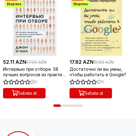
52.11 AZN
17.82 AZN
57.90 AZN
19.80 AZN
Интервью при отборе. 58
Достаточно ли вы умны,
лучших вопросов из практики
чтобы работать в Google?
крупнейших компаний мира
0
0
Səbətə at
Səbətə at