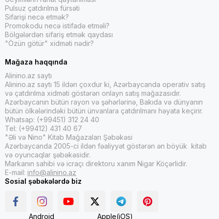
Pulsuz çatdırılma fürsəti
Sifarişi necə etmək?
Promokodu necə istifadə etməli?
Bölgələrdən sifariş etmək qaydası
"Özün götür" xidməti nədir?
Mağaza haqqında
Alinino.az saytı
Alinino.az saytı 15 ildən çoxdur ki, Azərbaycanda operativ satış
və çatdırılma xidməti göstərən onlayn satış mağazasıdır.
Azərbaycanın bütün rayon və şəhərlərinə, Bakıda və dünyanın
bütün ölkələrindəki bütün ünvanlara çatdırılmanı həyata keçirir.
Whatsap: (+99451) 312 24 40
Tel: (+99412) 431 40 67
"Əli və Nino" Kitab Mağazaları Şəbəkəsi
Azərbaycanda 2005-ci ildən fəaliyyət göstərən ən böyük kitab
və oyuncaqlar şəbəkəsidir.
Markanın sahibi və icraçı direktoru xanım Nigar Köçərlidir.
E-mail:
info@alinino.az
Sosial şəbəkələrdə biz
Android
Apple(iOS)