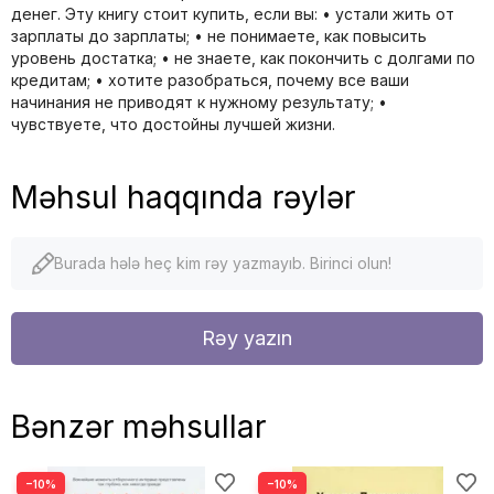
денег. Эту книгу стоит купить, если вы: • устали жить от
зарплаты до зарплаты; • не понимаете, как повысить
уровень достатка; • не знаете, как покончить с долгами по
кредитам; • хотите разобраться, почему все ваши
начинания не приводят к нужному результату; •
чувствуете, что достойны лучшей жизни.
Məhsul haqqında rəylər
Burada hələ heç kim rəy yazmayıb. Birinci olun!
Rəy yazın
Bənzər məhsullar
−10%
−10%