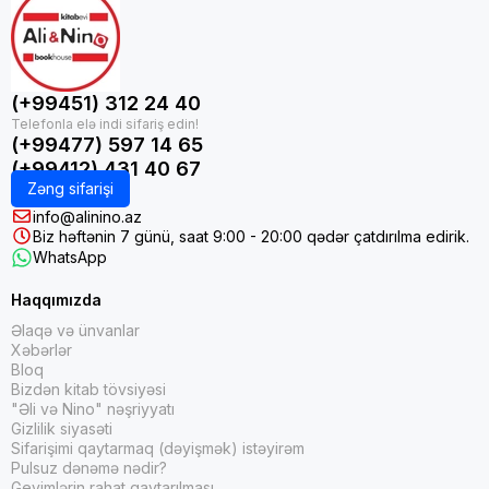
(+99451) 312 24 40
(+99477) 597 14 65
(+99412) 431 40 67
Zəng sifarişi
info@alinino.az
Biz həftənin 7 günü, saat 9:00 - 20:00 qədər çatdırılma edirik.
WhatsApp
Haqqımızda
Əlaqə və ünvanlar
Xəbərlər
Bloq
Bizdən kitab tövsiyəsi
"Əli və Nino" nəşriyyatı
Gizlilik siyasəti
Sifarişimi qaytarmaq (dəyişmək) istəyirəm
Pulsuz dənəmə nədir?
Geyimlərin rahat qaytarılması