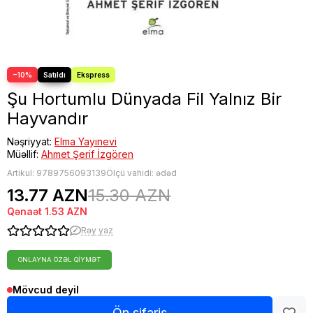
−10%
Şu Hortumlu Dünyada Fil Yalnız Bir
Hayvandır
Nəşriyyat:
Elma Yayınevi
Müəllif:
Ahmet Şerif İzgören
Artikul:
9789756093139
Ölçü vahidi: ədəd
13.77 AZN
15.30 AZN
Qənaət
1.53 AZN
Rəy yaz
ONLAYNA ÖZƏL QIYMƏT
Mövcud deyil
Ön sifariş