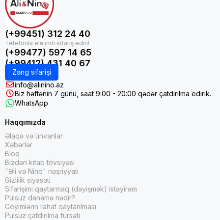
(+99451) 312 24 40
(+99477) 597 14 65
(+99412) 431 40 67
Zəng sifarişi
info@alinino.az
Biz həftənin 7 günü, saat 9:00 - 20:00 qədər çatdırılma edirik.
WhatsApp
Haqqımızda
Əlaqə və ünvanlar
Xəbərlər
Bloq
Bizdən kitab tövsiyəsi
"Əli və Nino" nəşriyyatı
Gizlilik siyasəti
Sifarişimi qaytarmaq (dəyişmək) istəyirəm
Pulsuz dənəmə nədir?
Geyimlərin rahat qaytarılması
Pulsuz çatdırılma fürsəti