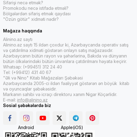
Sifarişi necə etmək?
Promokodu necə istifadə etməli?
Bölgələrdən sifariş etmək qaydası
"Özün götür" xidməti nədir?
Mağaza haqqında
Alinino.az saytı
Alinino.az saytı 15 ildən çoxdur ki, Azərbaycanda operativ satış
və çatdırılma xidməti göstərən onlayn satış mağazasıdır.
Azərbaycanın bütün rayon və şəhərlərinə, Bakıda və dünyanın
bütün ölkələrindəki bütün ünvanlara çatdırılmanı həyata keçirir.
Whatsap: (+99451) 312 24 40
Tel: (+99412) 431 40 67
"Əli və Nino" Kitab Mağazaları Şəbəkəsi
Azərbaycanda 2005-ci ildən fəaliyyət göstərən ən böyük kitab
və oyuncaqlar şəbəkəsidir.
Markanın sahibi və icraçı direktoru xanım Nigar Köçərlidir.
E-mail:
info@alinino.az
Sosial şəbəkələrdə biz
Android
Apple(iOS)