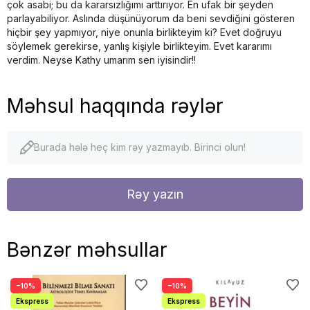
çok asabi; bu da kararsızlığımı arttırıyor. En ufak bir şeyden
parlayabiliyor. Aslında düşünüyorum da beni sevdiğini gösteren
hiçbir şey yapmıyor, niye onunla birlikteyim ki? Evet doğruyu
söylemek gerekirse, yanlış kişiyle birlikteyim. Evet kararımı
verdim. Neyse Kathy umarım sen iyisindir!!
Məhsul haqqında rəylər
Burada hələ heç kim rəy yazmayıb. Birinci olun!
Rəy yazın
Bənzər məhsullar
−10%
−10%