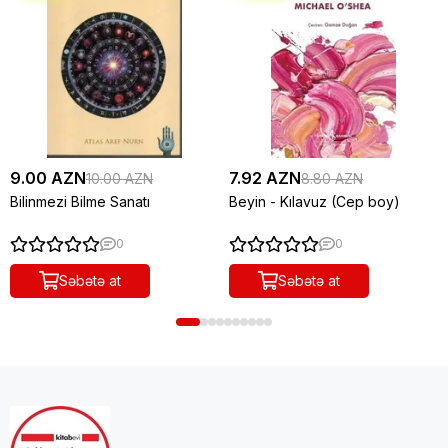
9.00 AZN
7.92 AZN
10.00 AZN
8.80 AZN
Bilinmezi Bilme Sanatı
Beyin - Kılavuz (Cep boy)
0
0
Səbətə at
Səbətə at