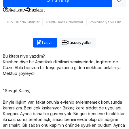
Sual ver
Paylaşın
Türk Dilində Kitablar
Qeyri-Bədii Ədəbiyyat
Psixologiya və Elm
Təsvir
Xüsusiyyətlər
Bu kitabı niye yazdım?
Krushen diye bir Amerikalı dilbilimci seminerinde, İngiltere'de
Güzin Abla benzeri bir köşe yazarına giden mektubu anlatmıştı.
Mektup şöyleydi:
"Sevgili Kathy,
Biriyle ilişkim var, fakat onunla evlenip evlenmemek konusunda
kararsızım. Beni çok kıskanıyor. Birkaç kere şiddet de uyguladı.
Kavgacı. Ayrıca bana hiç güveni yok. Bir gün beni eve bıraktıktan
iki saat sonra telefon açtı, amacı benim evde olup olmadığımı
anlamaktı. Bir sabah onu kapımın önünde uyurken buldum. Ayrıca