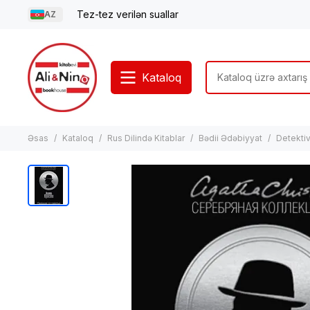
Tez-tez verilən suallar
AZ
Kataloq
Əsas
Kataloq
Rus Dilində Kitablar
Bədii Ədəbiyyat
Detektivl