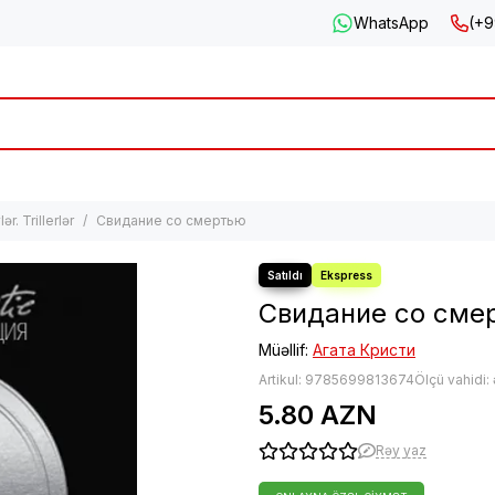
WhatsApp
(+9
ər. Trillerlər
Свидание со смертью
Свидание со сме
Müəllif:
Агата Кристи
Artikul:
9785699813674
Ölçü vahidi:
5.80 AZN
Rəy yaz