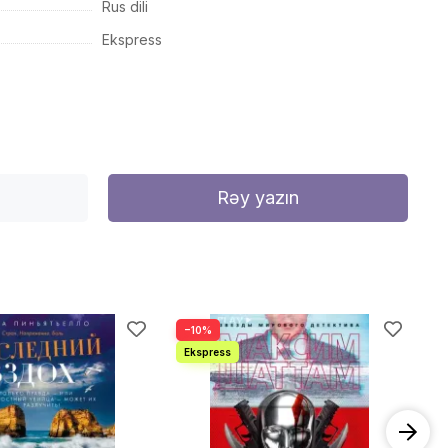
Rus dili
Ekspress
Rəy yazın
−10%
−