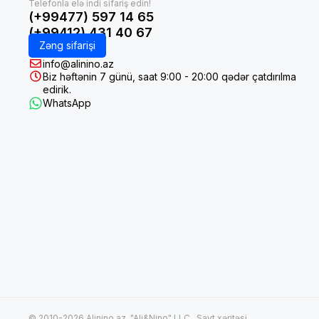
(+99477) 597 14 65
(+99412) 431 40 67
Zəng sifarişi
info@alinino.az
Biz həftənin 7 günü, saat 9:00 - 20:00 qədər çatdırılma
edirik.
WhatsApp
© 2010-2026 Alinino.az. "Ali&Nino" LLC .
Sayt xəritəsi