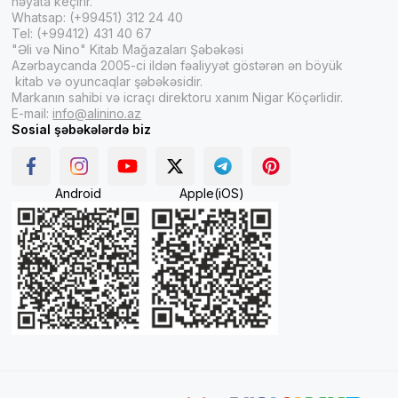
həyata keçirir.
Whatsap: (+99451) 312 24 40
Tel: (+99412) 431 40 67
"Əli və Nino" Kitab Mağazaları Şəbəkəsi
Azərbaycanda 2005-ci ildən fəaliyyət göstərən ən böyük
kitab və oyuncaqlar şəbəkəsidir.
Markanın sahibi və icraçı direktoru xanım Nigar Köçərlidir.
E-mail:
info@alinino.az
Sosial şəbəkələrdə biz
Android
Apple(iOS)