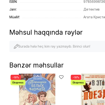
ISBN:
9785699813
Janr:
Детектив
Müəllif:
Агата Крист
Məhsul haqqında rəylər
Burada hələ heç kim rəy yazmayıb. Birinci olun!
Bənzər məhsullar
−10%
−10%