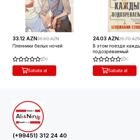
33.12 AZN
24.03 AZN
36.80 AZN
26.70 AZ
Пленники белых ночей
В этом поезде кажд
подозреваемый
0
0
Səbətə at
Səbətə at
(+99451) 312 24 40