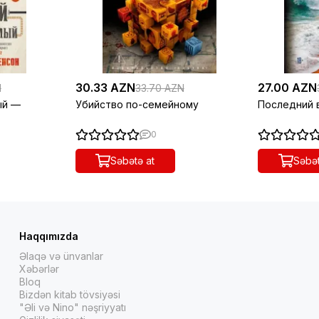
30.33 AZN
27.00 AZN
N
33.70 AZN
ый —
Убийство по-семейному
Последний 
0
Səbətə at
Səbət
Haqqımızda
Əlaqə və ünvanlar
Xəbərlər
Bloq
Bizdən kitab tövsiyəsi
"Əli və Nino" nəşriyyatı