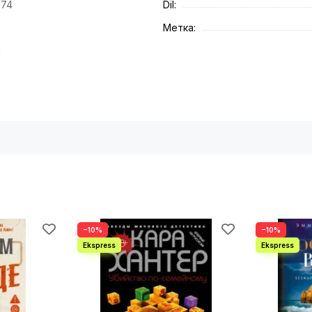
674
Dil:
Метка:
и
−10%
−10%