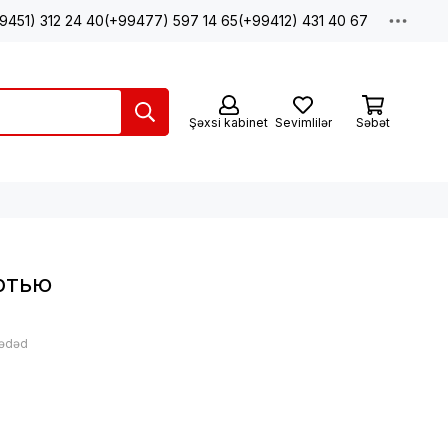
9451) 312 24 40
(+99477) 597 14 65
(+99412) 431 40 67
Şəxsi kabinet
Sevimlilər
Səbət
ртью
 ədəd