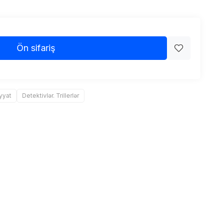
Ön sifariş
yyat
Detektivlər. Trillerlər