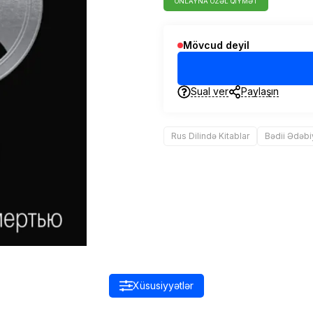
ONLAYNA ÖZƏL QIYMƏT
Mövcud deyil
Sual ver
Paylaşın
Rus Dilində Kitablar
Bədii Ədəbi
Xüsusiyyətlər