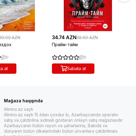
34.74 AZN
21
30.00 AZN
38.60 AZN
вздох
Прайм-тайм
Се
0
0
ə at
Səbətə at
Mağaza haqqında
Alinino.az saytı
Alinino.az saytı 15 ildən çoxdur ki, Azərbaycanda operativ
satış və çatdırılma xidməti göstərən onlayn satış mağazasıdır.
Azərbaycanın bütün rayon və şəhərlərinə, Bakıda və
dünyanın bütün ölkələrindəki bütün ünvanlara çatdırılmanı